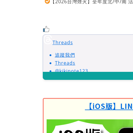
【2026台灣煙火】全年度北/中/南
Threads
追蹤我們
Threads
@kikinote123
【iOS版】L