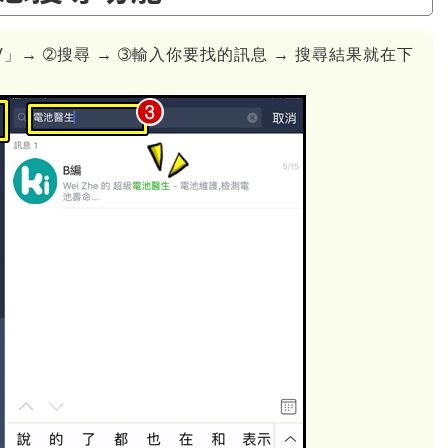
「V」→ ➁搜尋 → ➂輸入你要找的訊息 → 搜尋結果就在下