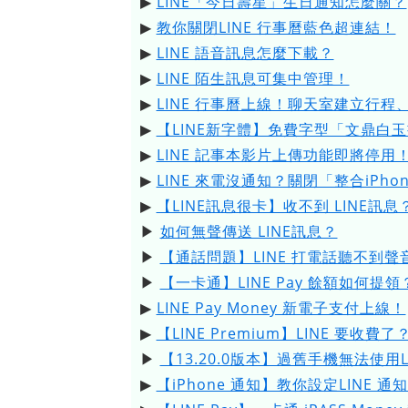
▶
LINE「今日壽星」生日通知怎麼關？
▶
教你關閉LINE 行事曆藍色超連結！
▶
LINE 語音訊息怎麼下載？
▶
LINE 陌生訊息可集中管理！
▶
LINE 行事曆上線！聊天室建立行程
▶
【LINE新字體】免費字型「文鼎白
▶
LINE 記事本影片上傳功能即將停用
▶
LINE 來電沒通知？關閉「整合iPho
▶
【LINE訊息很卡】收不到 LINE訊息
▶
如何無聲傳送 LINE訊息？
▶
【通話問題】LINE 打電話聽不到聲
▶
【一卡通】LINE Pay 餘額如何提領
▶
LINE Pay Money 新電子支付上線！
▶
【LINE Premium】LINE 要收費了
▶
【13.20.0版本】過舊手機無法使用L
▶
【iPhone 通知】教你設定LINE 