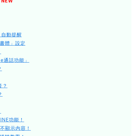
NEW
、自動提醒
玉書體」設定
！
ne通話功能」
？
音？
？
？
INE功能！
通知不顯示內容！