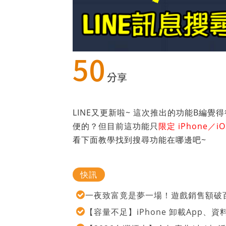
50
分享
LINE又更新啦~ 這次推出的功能B編
便的？但目前這功能只
限定 iPhone／i
看下面教學找到搜尋功能在哪邊吧~
快訊
一夜致富竟是夢一場！遊戲銷售額破百
【容量不足】iPhone 卸載App