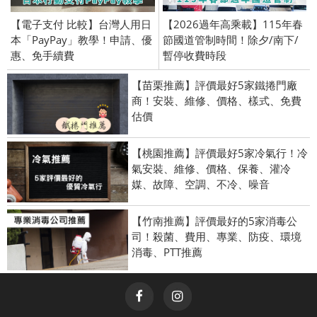
【電子支付 比較】台灣人用日
【2026過年高乘載】115年春
本「PayPay」教學！申請、優
節國道管制時間！除夕/南下/
惠、免手續費
暫停收費時段
【苗栗推薦】評價最好5家鐵捲門廠
商！安裝、維修、價格、樣式、免費
估價
【桃園推薦】評價最好5家冷氣行！冷
氣安裝、維修、價格、保養、灌冷
媒、故障、空調、不冷、噪音
【竹南推薦】評價最好的5家消毒公
司！殺菌、費用、專業、防疫、環境
消毒、PTT推薦