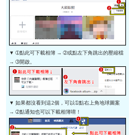
▼ ➀點此可下載相簿 → ➁或點左下角跳出的壓縮檔
→ ➂開啟。
▼ 如果都沒看到這2個，可以➀點右上角地球圖案
→ ➁點通知也可以下載相簿唷！