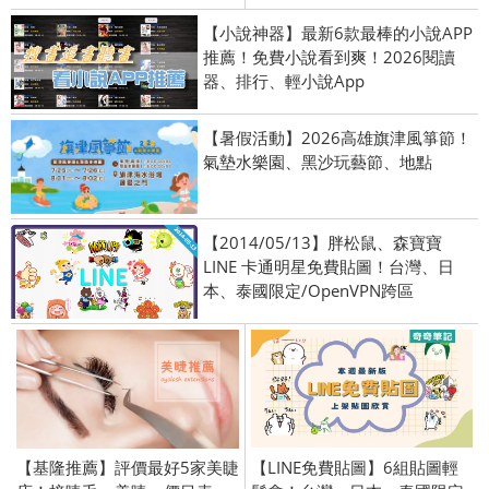
【小說神器】最新6款最棒的小說APP
推薦！免費小說看到爽！2026閱讀
器、排行、輕小說App
【暑假活動】2026高雄旗津風箏節！
氣墊水樂園、黑沙玩藝節、地點
【2014/05/13】胖松鼠、森寶寶
LINE 卡通明星免費貼圖！台灣、日
本、泰國限定/OpenVPN跨區
【基隆推薦】評價最好5家美睫
【LINE免費貼圖】6組貼圖輕