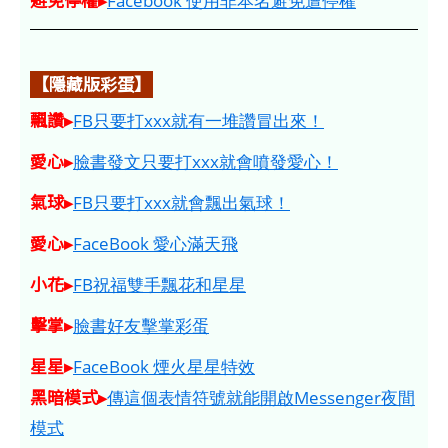
Facebook 使用非本名避免遭停權
【隱藏版彩蛋】
飄讚▸
FB只要打xxx就有一堆讚冒出來！
愛心▸
臉書發文只要打xxx就會噴發愛心！
氣球▸
FB只要打xxx就會飄出氣球！
愛心▸
FaceBook 愛心滿天飛
小花▸
FB祝福雙手飄花和星星
擊掌▸
臉書好友擊掌彩蛋
星星▸
FaceBook 煙火星星特效
黑暗模式▸
傳這個表情符號就能開啟Messenger夜間
模式