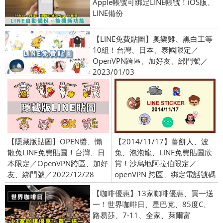
Apple帳號可綁定LINE帳號！iOS版、
LINE備份
【LINE免費貼圖】奧樂雞、黑白工等
10組！台灣、日本、泰國限定／
OpenVPN跨區、加好友、綁門號／
2023/01/03
【隱藏版貼圖】OPEN醬、懶
【2014/11/17】薑餅人、波
散兔LINE免費貼圖！台灣、日
兔、泡泡龍、LINE免費貼圖欣
本限定／OpenVPN跨區、加好
賞！沙烏地阿拉伯限定／
友、綁門號／2022/12/28
openVPN 跨區、綁定電話號碼
【咖啡優惠】13家咖啡優惠、買一送
一！世界咖啡日、星巴克、85度C、
路易莎、7-11、全家、萊爾富