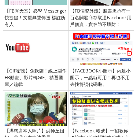
【FB聊天室】必學 Messenger
【FB個資外洩】臉書坦承有一
快捷鍵！支援無聲傳送 標註所
百名開發商存取過Facebook用
有人
戶個資，實在防不勝防！
【GIF密技】免軟體！線上製作
【FACEBOOK小圖示】內建小
FB動畫、影片轉GIF、精選圖
圖示，一點就可用！再也不用
庫／編輯
去找符號代碼啦。
【洪慈庸本人照片】洪仲丘姐
【Facebook 帳號】一招教你