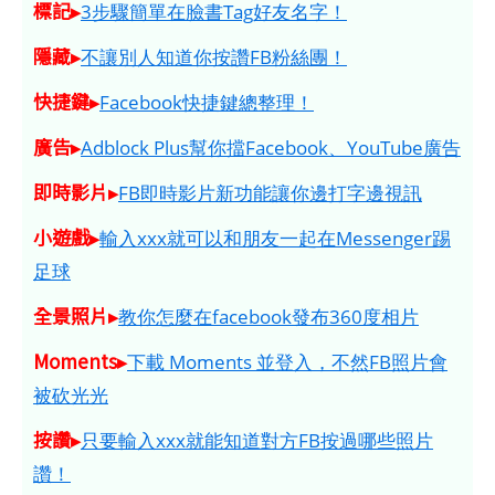
標記▸
3步驟簡單在臉書Tag好友名字！
隱藏▸
不讓別人知道你按讚FB粉絲團！
快捷鍵▸
Facebook快捷鍵總整理！
廣告▸
Adblock Plus幫你擋Facebook、YouTube廣告
即時影片▸
FB即時影片新功能讓你邊打字邊視訊
小遊戲▸
輸入xxx就可以和朋友一起在Messenger踢
足球
全景照片▸
教你怎麼在facebook發布360度相片
Moments▸
下載 Moments 並登入，不然FB照片會
被砍光光
按讚▸
只要輸入xxx就能知道對方FB按過哪些照片
讚！