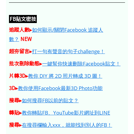
FB貼文密技
追蹤人數▸
如何顯示/關閉Facebook 追蹤人
NEW
數？
超夯留言▸
打一句有聲音的句子challenge！
批次刪除動態▸
一鍵幫你快速刪除Facebook貼文！
片轉3D▸
教你 DIY 將 2D 照片轉成 3D 圖！
3D▸
教你使用Facebook最新3D Photo功能
搜尋▸
如何搜尋FB以前的貼文？
轉貼▸
教你轉貼FB、YouTube影片網址到LINE
搜尋▸
在搜尋欄輸入xxx，就能找到別人的FB！