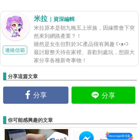
米拉
| 資深編輯
米拉原本是朝九晚五上班族，因緣際會下突
然來到網路產業？！
雖然是女生但對於3C產品很有興趣 ʕ•ᴥ•ʔ
連絡信箱
最討厭整天待在家裡、喜歡到處玩，想跟大
家分享各種新奇事物！
分享這篇文章
分享
分享
你可能感興趣的文章