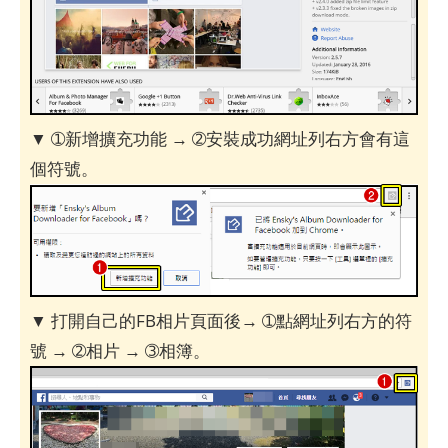
▼ ➀新增擴充功能 → ➁安裝成功網址列右方會有這
個符號。
▼ 打開自己的FB相片頁面後→ ➀點網址列右方的符
號 → ➁相片 → ➂相簿。