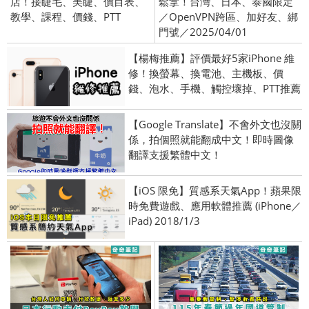
店！接睫毛、美睫、價目表、
鬆拿！台灣、日本、泰國限定
教學、課程、價錢、PTT
／OpenVPN跨區、加好友、綁
門號／2025/04/01
【楊梅推薦】評價最好5家iPhone 維
修！換螢幕、換電池、主機板、價
錢、泡水、手機、觸控壞掉、PTT推薦
【Google Translate】不會外文也沒關
係，拍個照就能翻成中文！即時圖像
翻譯支援繁體中文！
【iOS 限免】質感系天氣App！蘋果限
時免費遊戲、應用軟體推薦 (iPhone／
iPad) 2018/1/3