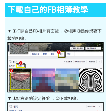
下載自己的FB相簿教學
▼ ➀打開自己FB相片頁面後→ ➁相簿 ➂點你想要下
載的相簿。
▼ ➀點右邊的設定符號 → ➁下載相簿。