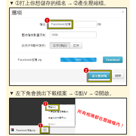
▼ ➀打上你想儲存的檔名 → ➁產生壓縮檔。
▼ 左下角會挑出下載檔案 → ➀點V → ➁開啟。