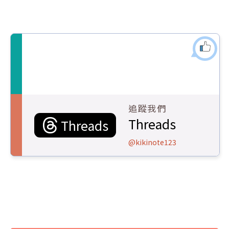
追蹤我們
Threads
Threads
@kikinote123