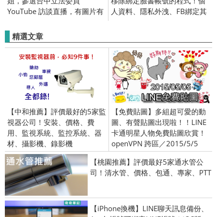
姐，參選台中立法委員
移除綁定臉書帳號的程式！個
YouTube 訪談直播，有圖片有
人資料、隱私外洩、FB綁定其
真相！她有 FB或男友嗎？
他App
精選文章
【中和推薦】評價最好的5家監
【免費貼圖】多組超可愛的動
視器公司！安裝、價格、費
圖、有聲貼圖出現啦！！LINE
用、監視系統、監控系統、器
卡通明星人物免費貼圖欣賞！
材、攝影機、錄影機
openVPN 跨區／2015/5/5
【桃園推薦】評價最好5家通水管公
司！清水管、價格、包通、專家、PTT
【iPhone換機】LINE聊天訊息備份、