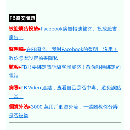
FB資安問題
被盜廣告投放▸
Facebook廣告帳號被盜、投放臉書
廣告！
聲明稿▸
在FB發佈「我對Facebook的聲明」沒用！
教你怎麼設定臉書隱私
駭客▸
FB只要綁定電話駭客就能盜！教你移除綁定的
電話
病毒▸
FB Video 連結，查看自己是否中毒、避免誤點
上當！
個資外洩▸
3000 萬用戶個資外流，一張圖教你分辨
是否被盜