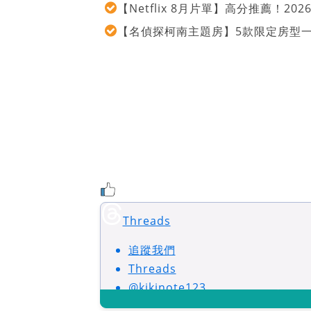
【Netflix 8月片單】高分推薦！2
【名偵探柯南主題房】5款限定房型
Threads
追蹤我們
Threads
@kikinote123