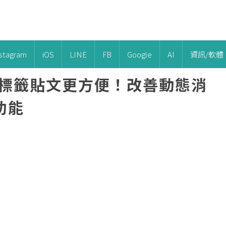
nstagram
iOS
LINE
FB
Google
AI
資訊/軟體
】撰寫標籤貼文更方便！改善動態消
功能