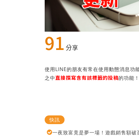
91
分享
使用LINE的朋友有常在使用動態消息
直接撰寫含有該標籤的投稿
之中
的功能
快訊
一夜致富竟是夢一場！遊戲銷售額破百