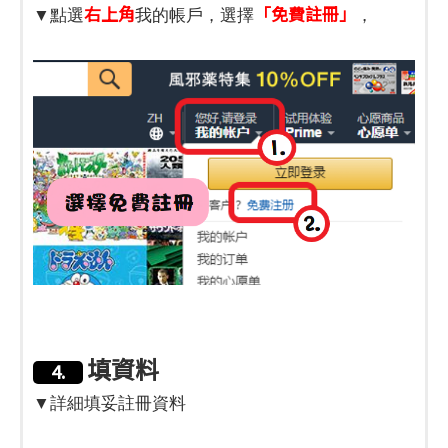
右上角
「免費註冊」
▼點選
我的帳戶，選擇
，
填資料
4.
▼詳細填妥註冊資料