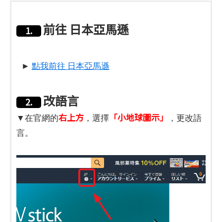
前往 日本亞馬遜
1.
►
點我前往 日本亞馬遜
改語言
2.
右上方
「小地球圖示」
▼在官網的
，選擇
，更改語
言。