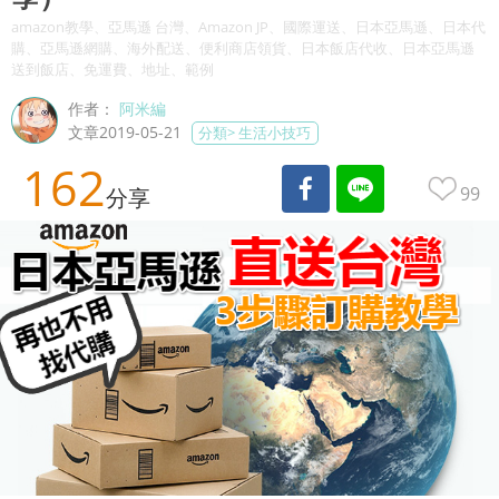
amazon教學、亞馬遜 台灣、Amazon JP、國際運送、日本亞馬遜、日本代
購、亞馬遜網購、海外配送、便利商店領貨、日本飯店代收、日本亞馬遜
送到飯店、免運費、地址、範例
作者：
阿米編
文章2019-05-21
分類>
生活小技巧
162
99
分享