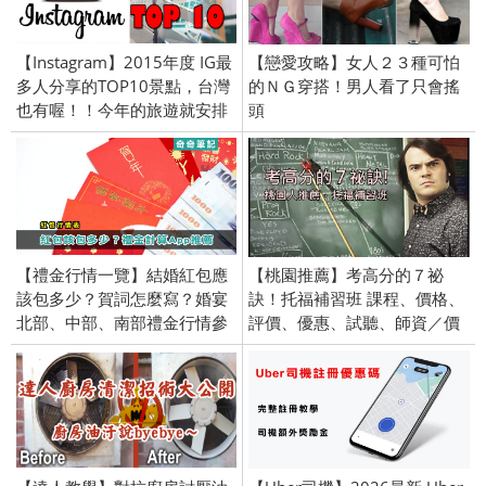
【Instagram】2015年度 IG最
【戀愛攻略】女人２３種可怕
多人分享的TOP10景點，台灣
的ＮＧ穿搭！男人看了只會搖
也有喔！！今年的旅遊就安排
頭
這裡了！
【禮金行情一覽】結婚紅包應
【桃園推薦】考高分的７祕
該包多少？賀詞怎麼寫？婚宴
訣！托福補習班 課程、價格、
北部、中部、南部禮金行情參
評價、優惠、試聽、師資／價
考、禮金價格、請客、流水
錢、TOEFL iBT
席、禮金行情APP