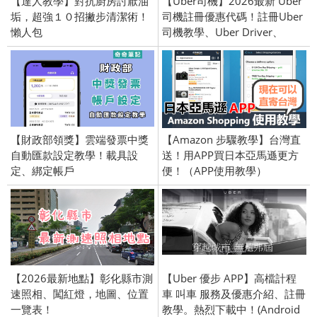
【達人教學】對抗廚房討厭油
【Uber司機】2026最新 Uber
垢，超強１０招撇步清潔術！
司機註冊優惠代碼！註冊Uber
懶人包
司機教學、Uber Driver、
UberTAXI、呼叫小黃、賺回饋
金、優步司機
【財政部領獎】雲端發票中獎
【Amazon 步驟教學】台灣直
自動匯款設定教學！載具設
送！用APP買日本亞馬遜更方
定、綁定帳戶
便！（APP使用教學）
【2026最新地點】彰化縣市測
【Uber 優步 APP】高檔計程
速照相、闖紅燈，地圖、位置
車 叫車 服務及優惠介紹、註冊
一覽表！
教學。熱烈下載中！(Android