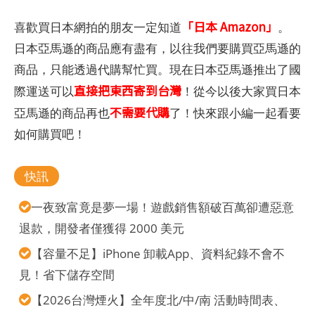
「日本 Amazon」
喜歡買日本網拍的朋友一定知道
。
日本亞馬遜的商品應有盡有，以往我們要購買亞馬遜的
商品，只能透過代購幫忙買。現在日本亞馬遜推出了國
直接把東西寄到台灣
際運送可以
！從今以後大家買日本
不需要代購
亞馬遜的商品再也
了！快來跟小編一起看要
如何購買吧！
快訊
一夜致富竟是夢一場！遊戲銷售額破百萬卻遭惡意
退款，開發者僅獲得 2000 美元
【容量不足】iPhone 卸載App、資料紀錄不會不
見！省下儲存空間
【2026台灣煙火】全年度北/中/南 活動時間表、