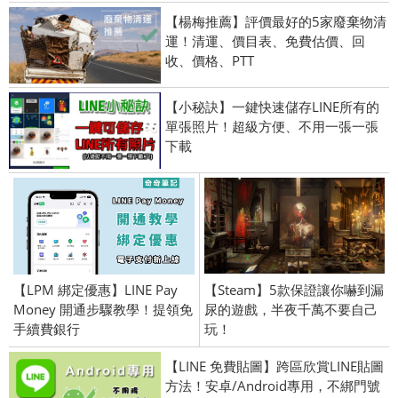
【楊梅推薦】評價最好的5家廢棄物清
運！清運、價目表、免費估價、回
收、價格、PTT
【小秘訣】一鍵快速儲存LINE所有的
單張照片！超級方便、不用一張一張
下載
【LPM 綁定優惠】LINE Pay
【Steam】5款保證讓你嚇到漏
Money 開通步驟教學！提領免
尿的遊戲，半夜千萬不要自己
手續費銀行
玩！
【LINE 免費貼圖】跨區欣賞LINE貼圖
方法！安卓/Android專用，不綁門號