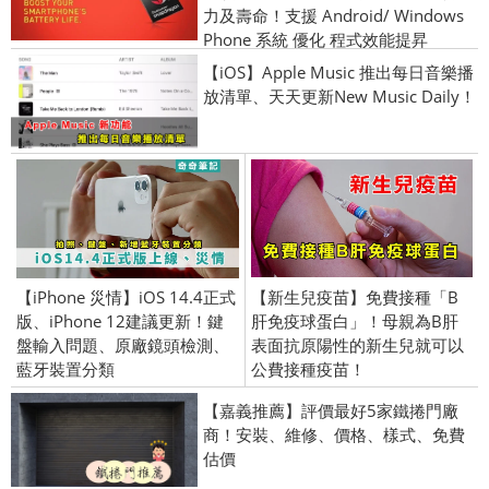
力及壽命！支援 Android/ Windows
Phone 系統 優化 程式效能提昇
【iOS】Apple Music 推出每日音樂播
放清單、天天更新New Music Daily！
【iPhone 災情】iOS 14.4正式
【新生兒疫苗】免費接種「B
版、iPhone 12建議更新！鍵
肝免疫球蛋白」！母親為B肝
盤輸入問題、原廠鏡頭檢測、
表面抗原陽性的新生兒就可以
藍牙裝置分類
公費接種疫苗！
【嘉義推薦】評價最好5家鐵捲門廠
商！安裝、維修、價格、樣式、免費
估價