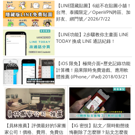
【LINE隱藏貼圖】6組不在貼圖小舖！
台灣、泰國限定／OpenVPN跨區、加
好友、綁門號／2026/7/22
【LINE功能】2步驟教你主畫面 LINE
TODAY 換成 LINE 通話紀錄！
【iOS 限免】極簡介面+歷史記錄功能
計算機！蘋果限時免費遊戲、應用軟
體推薦 (iPhone／iPad) 2018/03/21
【員林推薦】評價最好的5家搬
【IG 密技】貼文／限時動態後
家公司！價格、費用、免費估
悔刪除了怎麼辦？貼文怎麼復