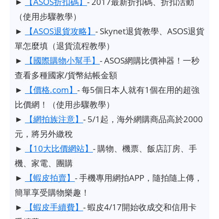
►
【ASOS折扣碼】
- 2017最新折扣碼、折扣活動
（使用步驟教學）
►
【ASOS退貨攻略】
- Skynet退貨教學、ASOS退貨
單怎麼填（退貨流程教學）
►
【國際購物小幫手】
- ASOS網購比價神器！一秒
查看多種國家/貨幣結帳金額
►
【價格.com】
- 每5個日本人就有1個在用的超強
比價網！（使用步驟教學）
►
【網拍族注意】
- 5/1起，海外網購商品高於2000
元，將另外繳稅
►
【10大比價網站】
- 購物、機票、飯店訂房、手
機、家電、團購
►
【蝦皮拍賣】
- 手機專用網拍APP，隨拍隨上傳，
簡單享受購物樂趣！
►
【蝦皮手續費】
- 蝦皮4/17開始收成交和信用卡