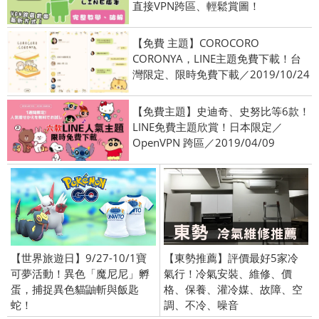
直接VPN跨區、輕鬆賞圖！
【免費 主題】COROCORO
CORONYA，LINE主題免費下載！台
灣限定、限時免費下載／2019/10/24
【免費主題】史迪奇、史努比等6款！
LINE免費主題欣賞！日本限定／
OpenVPN 跨區／2019/04/09
【世界旅遊日】9/27-10/1寶
【東勢推薦】評價最好5家冷
可夢活動！異色「魔尼尼」孵
氣行！冷氣安裝、維修、價
蛋，捕捉異色貓鼬斬與飯匙
格、保養、灌冷媒、故障、空
蛇！
調、不冷、噪音