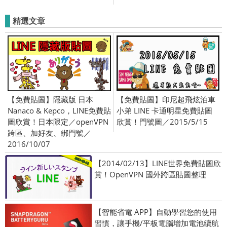
／iPhone iOS／Windows
Phone)
精選文章
【免費貼圖】隱藏版 日本
【免費貼圖】印尼超飛炫泊車
Nanaco & Kepco，LINE免費貼
小弟 LINE 卡通明星免費貼圖
圖欣賞！日本限定／openVPN
欣賞！門號圖／2015/5/15
跨區、加好友、綁門號／
2016/10/07
【2014/02/13】LINE世界免費貼圖欣
賞！OpenVPN 國外跨區貼圖整理
【智能省電 APP】自動學習您的使用
習慣，讓手機/平板電腦增加電池續航