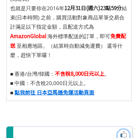
12月31日(週六)23點59分
也就是只要你在2016年
結
束(日本時間) 之前，購買活動對象商品單筆交易合
計滿足以下指定金額，且配送方式為
AmazonGlobal
免費配
海外標準配送的訂單，即可
送
至相應地區。（結算時自動減免運費） 還等什
麼，趕快下單囉！
不含稅8,000日元以上
■ 香港/台灣/韓國：
。
■ 中國：不含稅20,000日元以上。
點我前往 日本亞馬遜免運活動頁面
■