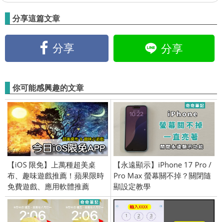
分享這篇文章
分享
分享
你可能感興趣的文章
【iOS 限免】上萬種超美桌
【永遠顯示】iPhone 17 Pro /
布、趣味遊戲推薦！蘋果限時
Pro Max 螢幕關不掉？關閉隨
免費遊戲、應用軟體推薦
顯設定教學
(iPhone／iPad) 2017/3/22