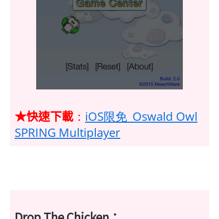
★快速下載
：
iOS限免_Oswald Owl
SPRING Multiplayer
Drop The Chicken：