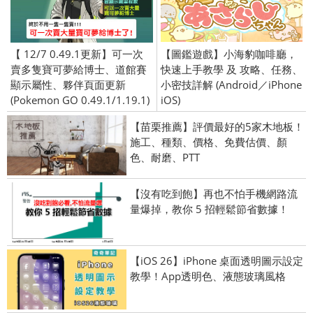
【 12/7 0.49.1更新】可一次
【圖鑑遊戲】小海豹咖啡廳，
賣多隻寶可夢給博士、道館賽
快速上手教學 及 攻略、任務、
顯示屬性、夥伴頁面更新
小密技詳解 (Android／iPhone
(Pokemon GO 0.49.1/1.19.1)
iOS)
【苗栗推薦】評價最好的5家木地板！
施工、種類、價格、免費估價、顏
色、耐磨、PTT
【沒有吃到飽】再也不怕手機網路流
量爆掉，教你 5 招輕鬆節省數據！
【iOS 26】iPhone 桌面透明圖示設定
教學！App透明色、液態玻璃風格