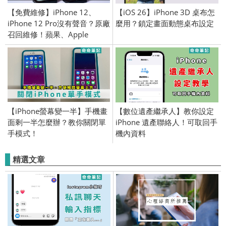
【免費維修】iPhone 12、
【iOS 26】iPhone 3D 桌布怎
iPhone 12 Pro沒有聲音？原廠
麼用？鎖定畫面動態桌布設定
召回維修！蘋果、Apple
【iPhone螢幕變一半】手機畫
【數位遺產繼承人】教你設定
面剩一半怎麼辦？教你關閉單
iPhone 遺產聯絡人！可取回手
手模式！
機內資料
精選文章