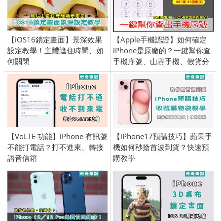
【iOS16鎖定畫面】景深效果
【Apple手機認證】如何確定
設定教學！主體遮住時間、如
iPhone是原廠的？一鍵幫你查
何關閉
手機序號、山寨手機、假貨分
辨、IMEI碼、iPhone／
Android
【VoLTE 功能】iPhone 有訊號
【iPhone17預購技巧】蘋果手
不能打電話？打不進來、轉接
機如何秒搶首波到貨？快速預
語音信箱
購教學