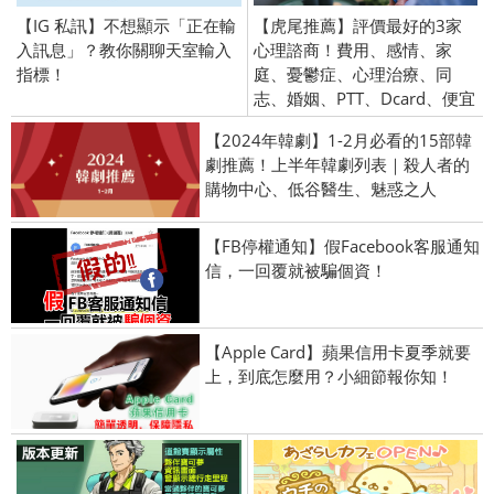
【IG 私訊】不想顯示「正在輸
【虎尾推薦】評價最好的3家
入訊息」？教你關聊天室輸入
心理諮商！費用、感情、家
指標！
庭、憂鬱症、心理治療、同
志、婚姻、PTT、Dcard、便宜
【2024年韓劇】1-2月必看的15部韓
劇推薦！上半年韓劇列表｜殺人者的
購物中心、低谷醫生、魅惑之人
【FB停權通知】假Facebook客服通知
信，一回覆就被騙個資！
【Apple Card】蘋果信用卡夏季就要
上，到底怎麼用？小細節報你知！