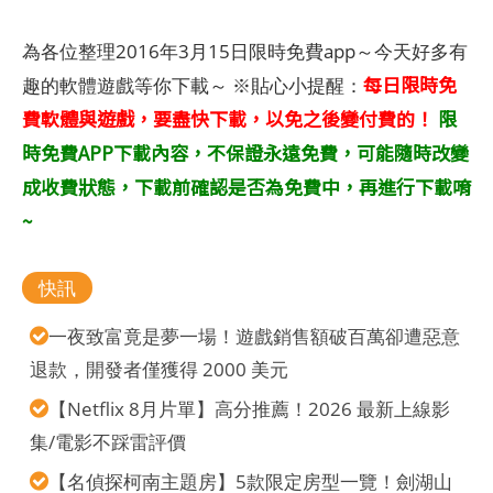
為各位整理2016年3月15日限時免費app～今天好多有
每日限時免
趣的軟體遊戲等你下載～ ※貼心小提醒：
費軟體與遊戲，要盡快下載，以免之後變付費的！
限
時免費APP下載內容，不保證永遠免費，可能隨時改變
成收費狀態，下載前確認是否為免費中，再進行下載唷
~
快訊
一夜致富竟是夢一場！遊戲銷售額破百萬卻遭惡意
退款，開發者僅獲得 2000 美元
【Netflix 8月片單】高分推薦！2026 最新上線影
集/電影不踩雷評價
【名偵探柯南主題房】5款限定房型一覽！劍湖山