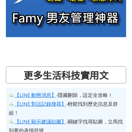
更多生活科技實用文
【LINE 動態消息】
-隱藏刪除，設定全攻略！
【LINE 對話記錄搜尋】
-輕鬆找到歷史訊息及群
組！
【LINE 顯示建議貼圖】
-關鍵字找尋貼圖，立馬找
到要的表情符號