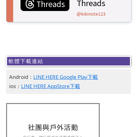
Threads
Threads
@kikinote123
軟體下載連結
Android：
LINE HERE Google Play下載
ios：
LINE HERE AppStore下載