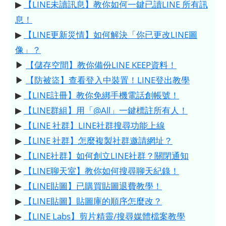
▶
【LINE未讀訊息】教你如何一鍵已讀LINE 所有訊
息！
▶
【LINE更新災情】如何解決「你已更改LINE圖
像」？
▶
【儲存空間】教你備份LINE KEEP資料！
▶
【防被盜】查看登入中裝置！LINE登出教學
▶
【LINE註冊】教你免綁手機電話創帳號！
▶
【LINE群組】用「@All」一鍵標註所有人！
▶
【LINE 社群】LINE社群搜尋功能上線
▶
【LINE 社群】怎麼複製社群邀請網址？
▶
【LINE社群】如何創立LINE社群？關閉通知
▶
【LINE聊天室】教你如何搜尋聊天紀錄！
▶
【LINE貼圖】已購買貼圖退費教學！
▶
【LINE貼圖】貼圖庫的順序怎麼改？
▶
【LINE Labs】剪片精靈/搜尋媒體檔案教學