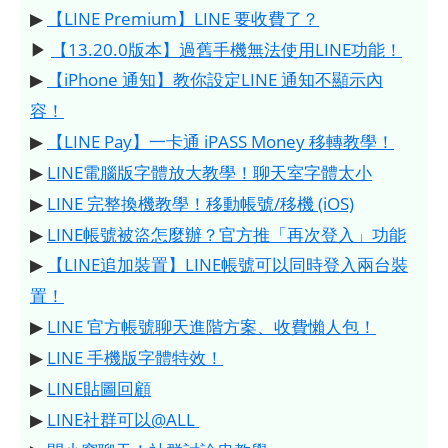
▶
【LINE Premium】LINE 要收費了？
▶
【13.20.0版本】過舊手機無法使用LINE功能！
▶
【iPhone 通知】教你設定LINE 通知不顯示內
容！
▶
【LINE Pay】一卡通 iPASS Money 移轉教學！
▶
LINE電腦版字體放大教學！聊天室字體太小
▶
LINE 完整換機教學！移動帳號/移機 (iOS)
▶
LINE帳號被盜怎麼辦？官方推「再次登入」功能
▶
【LINE追加裝置】LINE帳號可以同時登入兩台裝
置！
▶
LINE 官方帳號聊天進階方案、收費懶人包！
▶
LINE 手機版字體特效！
▶
LINE貼圖回顧
▶
LINE社群可以@ALL