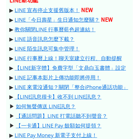
NEW
▶
LINE 宣布停止支援舊版本！
NEW
▶
LINE「今日壽星」生日通知怎麼關？
▶
教你關閉LINE 行事曆藍色超連結！
▶
LINE 語音訊息怎麼下載？
▶
LINE 陌生訊息可集中管理！
▶
LINE 行事曆上線！聊天室建立行程、自動提醒
▶
【LINE新字體】免費字型「文鼎白玉書體」設定
▶
LINE 記事本影片上傳功能即將停用！
▶
LINE 來電沒通知？關閉「整合iPhone通話功能」
▶
【LINE訊息很卡】收不到 LINE訊息？
▶
如何無聲傳送 LINE訊息？
▶
【通話問題】LINE 打電話聽不到聲音？
▶
【一卡通】LINE Pay 餘額如何提領？
▶
LINE Pay Money 新電子支付上線！