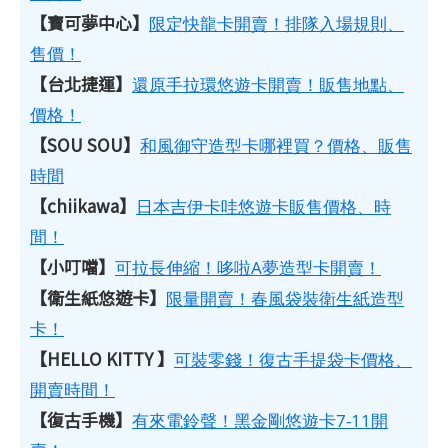
【寶可夢中心】
限定快龍卡開賣！排隊入場規則、
售價！
【台北捷運】
還原手拉環悠遊卡開賣！販售地點、
價格！
【SOU SOU】
和風御守造型卡哪裡買？價格、販售
時間
【chiikawa】
日本吉伊卡哇悠遊卡販售價格、時
間！
【小叮噹】
可拉長伸縮！哆啦A夢造型卡開賣！
【衛生紙悠遊卡】
限量開賣！春風袋裝衛生紙造型
卡！
【HELLO KITTY 】
可裝零錢！復古手提袋卡價格、
開賣時間！
【復古手機】
有來電鈴聲！黑金剛悠遊卡7-11開