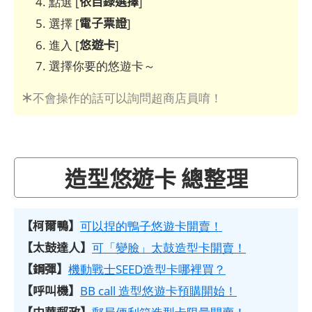
依目錄選擇
點選 [
]
電子票證
選擇 [
]
悠遊卡
進入 [
]
選擇你要的悠遊卡～
＊
不會操作的話可以詢問超商店員唷！
造型悠遊卡 總整理
【柯爾鴨】
可以捏的鴨子悠遊卡開賣！
【太鼓達人】
可「變臉」太鼓造型卡開賣！
【鋼彈】
機動戰士SEED造型卡哪裡買？
【呼叫機】
BB call 造型悠遊卡預購開始！
【中華郵政】