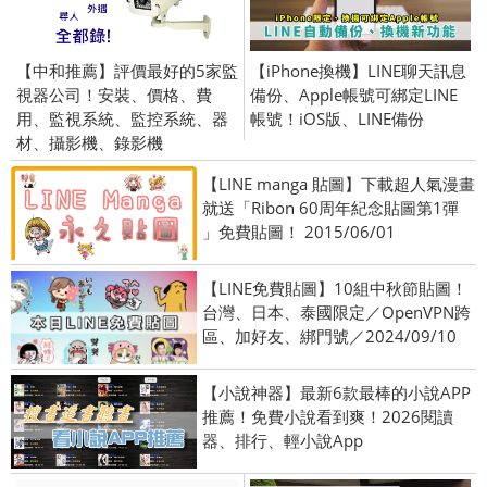
【中和推薦】評價最好的5家監
【iPhone換機】LINE聊天訊息
視器公司！安裝、價格、費
備份、Apple帳號可綁定LINE
用、監視系統、監控系統、器
帳號！iOS版、LINE備份
材、攝影機、錄影機
【LINE manga 貼圖】下載超人氣漫畫
就送「Ribon 60周年紀念貼圖第1彈
」免費貼圖！ 2015/06/01
【LINE免費貼圖】10組中秋節貼圖！
台灣、日本、泰國限定／OpenVPN跨
區、加好友、綁門號／2024/09/10
【小說神器】最新6款最棒的小說APP
推薦！免費小說看到爽！2026閱讀
器、排行、輕小說App