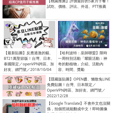
【桃園推薦】評價最好的5家月子餐！
試吃、價格、評比、外送、PTT推薦
【最新貼圖】反應過激的貓、
【哈利波特：巫師聯盟】限時
BT21萬聖節版！台灣、日本、
一周特別活動「耀眼活動：神
泰國限定／openVPN跨區、加
奇的動植物」介紹。活動內
好友、綁門號／2018/10/04
容、時間、獎勵
【隱藏版貼圖】OPEN醬、懶散兔LINE
免費貼圖！台灣、日本限定／
OpenVPN跨區、加好友、綁門號／
2022/12/28
【Google Translate】不會外文也沒關
係，拍個照就能翻成中文！即時圖像