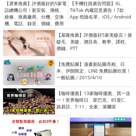
【屏東推薦】評價最好的5家電
【手機狂跳廣告問題】IG、
話總機公司！新安裝、價格、
TikTok 內藏惡意廣告！7款
維修、推薦廠商、分機、交換
App 危險名單、iOS／Android
機、電話、錄音、價錢、費用
【基隆推薦】評價最好5家美睫店！接
睫毛、美睫、價目表、教學、課程、
價錢、PTT
【免費貼圖】漫畫新貼圖亮相、日
本、伊朗限定、LINE 免費貼圖欣賞！
一般貼圖／2015/4/10
【咖啡優惠】13家咖啡優惠、買一送
一！世界咖啡日、星巴克、85度C、
路易莎、7-11、全家、萊爾富