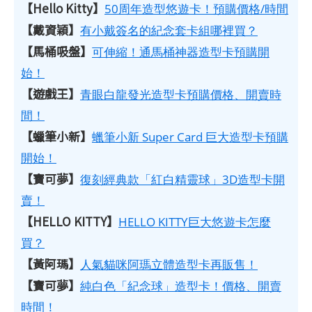
【Hello Kitty】
50周年造型悠遊卡！預購價格/時間
【戴資穎】
有小戴簽名的紀念套卡組哪裡買？
【馬桶吸盤】
可伸縮！通馬桶神器造型卡預購開
始！
【遊戲王】
青眼白龍發光造型卡預購價格、開賣時
間！
【蠟筆小新】
蠟筆小新 Super Card 巨大造型卡預購
開始！
【寶可夢】
復刻經典款「紅白精靈球」3D造型卡開
賣！
【HELLO KITTY】
HELLO KITTY巨大悠遊卡怎麼
買？
【黃阿瑪】
人氣貓咪阿瑪立體造型卡再販售！
【寶可夢】
純白色「紀念球」造型卡！價格、開賣
時間！