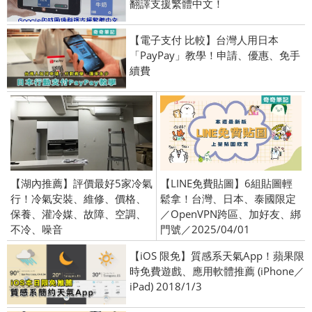
翻譯支援繁體中文！
【電子支付 比較】台灣人用日本
「PayPay」教學！申請、優惠、免手
續費
【湖內推薦】評價最好5家冷氣
【LINE免費貼圖】6組貼圖輕
行！冷氣安裝、維修、價格、
鬆拿！台灣、日本、泰國限定
保養、灌冷媒、故障、空調、
／OpenVPN跨區、加好友、綁
不冷、噪音
門號／2025/04/01
【iOS 限免】質感系天氣App！蘋果限
時免費遊戲、應用軟體推薦 (iPhone／
iPad) 2018/1/3