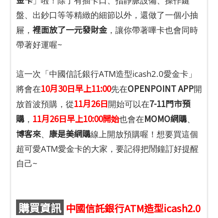
」啦！除了有插卡口、指靜脈設備、操作鍵
盤、出鈔口等等精緻的細節以外，還做了一個小抽
裡面放了一元發財金
屜，
，讓你帶著嗶卡也會同時
帶著好運喔~
這一次「中國信託銀行ATM造型icash2.0愛金卡」
10月30日早上11:00
OPENPOINT APP
將會在
先在
開
11月26日
7-11門市預
放首波預購，從
開始可以在
購
11月26日早上10:00開始
MOMO網購
，
也會在
、
博客來
康是美網購
、
線上開放預購喔！想要買這個
超可愛ATM愛金卡的大家，要記得把鬧鐘訂好提醒
自己~
購買資訊
中國信託銀行ATM造型icash2.0