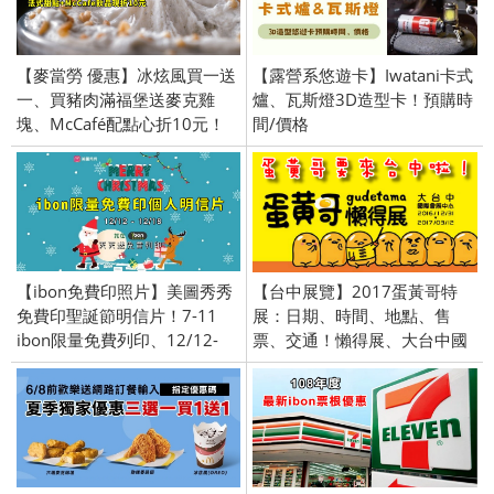
【麥當勞 優惠】冰炫風買一送
【露營系悠遊卡】Iwatani卡式
一、買豬肉滿福堡送麥克雞
爐、瓦斯燈3D造型卡！預購時
塊、McCafé配點心折10元！
間/價格
限時優惠
【ibon免費印照片】美圖秀秀
【台中展覽】2017蛋黃哥特
免費印聖誕節明信片！7-11
展：日期、時間、地點、售
ibon限量免費列印、12/12-
票、交通！懶得展、大台中國
12/18
際會展中心、票價、早鳥優惠