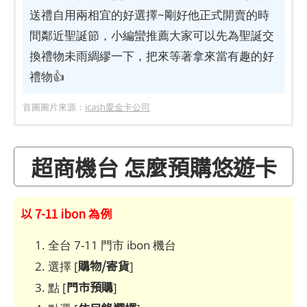
送禮自用兩相宜的好選擇~剛好他正式開賣的時
間鄰近聖誕節，小編蠻推薦大家可以先為聖誕交
換禮物未雨綢繆一下，把來等著拿來當有趣的好
禮物👍
首圖圖片來源：
icash愛金卡公司
超商機台 怎麼預購悠遊卡
以 7-11 ibon 為例
全台 7-11 門市 ibon 機台
購物/寄貨
選擇 [
]
門市預購
點 [
]