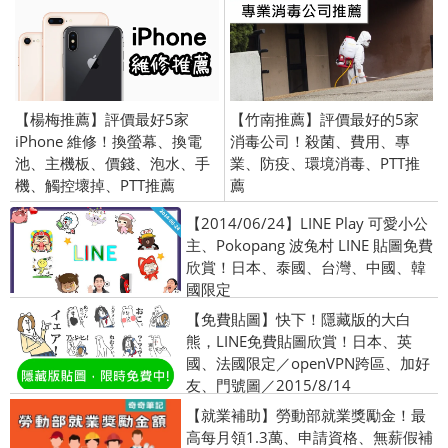
【楊梅推薦】評價最好5家
【竹南推薦】評價最好的5家
iPhone 維修！換螢幕、換電
消毒公司！殺菌、費用、專
池、主機板、價錢、泡水、手
業、防疫、環境消毒、PTT推
機、觸控壞掉、PTT推薦
薦
【2014/06/24】LINE Play 可愛小公
主、Pokopang 波兔村 LINE 貼圖免費
欣賞！日本、泰國、台灣、中國、韓
國限定
【免費貼圖】快下！隱藏版的大白
熊，LINE免費貼圖欣賞！日本、英
國、法國限定／openVPN跨區、加好
友、門號圖／2015/8/14
【就業補助】勞動部就業獎勵金！最
高每月領1.3萬、申請資格、無薪假補