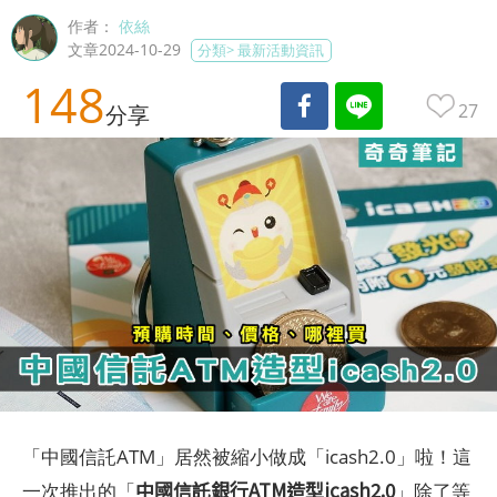
作者：
依絲
文章2024-10-29
分類>
最新活動資訊
148
27
分享
「中國信託ATM」居然被縮小做成「icash2.0」啦！這
中國信託銀行ATM造型icash2.0
一次推出的「
」除了等