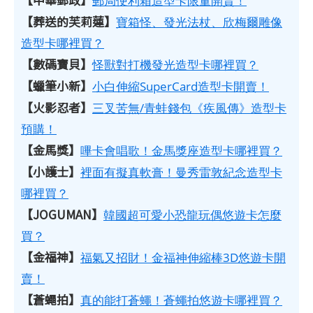
郵局便利箱造型卡限量開賣！
【葬送的芙莉蓮】
寶箱怪、發光法杖、欣梅爾雕像
造型卡哪裡買？
【數碼寶貝】
怪獸對打機發光造型卡哪裡買？
【蠟筆小新】
小白伸縮SuperCard造型卡開賣！
【火影忍者】
三叉苦無/青蛙錢包《疾風傳》造型卡
預購！
【金馬獎】
嗶卡會唱歌！金馬獎座造型卡哪裡買？
【小護士】
裡面有擬真軟膏！曼秀雷敦紀念造型卡
哪裡買？
【JOGUMAN】
韓國超可愛小恐龍玩偶悠遊卡怎麼
買？
【金福神】
福氣又招財！金福神伸縮棒3D悠遊卡開
賣！
【蒼蠅拍】
真的能打蒼蠅！蒼蠅拍悠遊卡哪裡買？