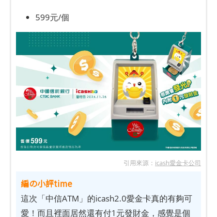
599元/個
引用來源：
icash愛金卡公司
編の小評time
這次「中信ATM」的icash2.0愛金卡真的有夠可
愛！而且裡面居然還有付1元發財金，感覺是個