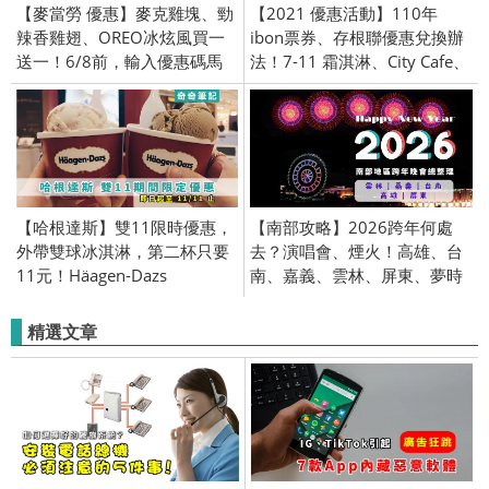
【麥當勞 優惠】麥克雞塊、勁
【2021 優惠活動】110年
辣香雞翅、OREO冰炫風買一
ibon票券、存根聯優惠兌換辦
送一！6/8前，輸入優惠碼馬
法！7-11 霜淇淋、City Cafe、
上兌換！限時 優惠
COLD STONE、21風味館、
Mister Donuts 甜甜圈、夢時
代、聖娜麵包
【哈根達斯】雙11限時優惠，
【南部攻略】2026跨年何處
外帶雙球冰淇淋，第二杯只要
去？演唱會、煙火！高雄、台
11元！Häagen-Dazs
南、嘉義、雲林、屏東、夢時
代、義大世界、地點、
YouTube、直播、轉播
精選文章