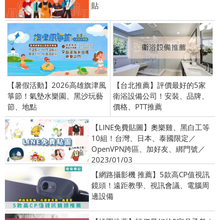
貼
【暑假活動】2026高雄旗津風
【台北推薦】評價最好的5家
箏節！氣墊水樂園、黑沙玩藝
衛浴設備公司！安裝、品牌、
節、地點
價格、PTT推薦
【LINE免費貼圖】奧樂雞、黑白工等
10組！台灣、日本、泰國限定／
OpenVPN跨區、加好友、綁門號／
2023/01/03
【網路攝影機 推薦】5款高CP值視訊
鏡頭！遠距教學、視訊會議、電腦周
邊設備