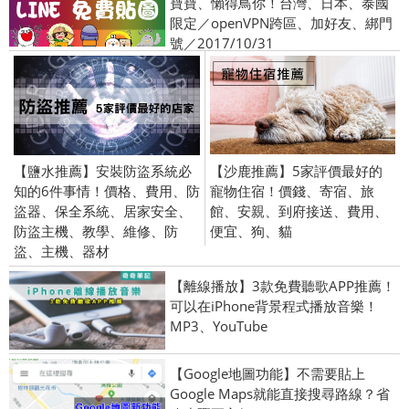
寶寶、懶得鳥你！台灣、日本、泰國
限定／openVPN跨區、加好友、綁門
號／2017/10/31
【鹽水推薦】安裝防盜系統必
【沙鹿推薦】5家評價最好的
知的6件事情！價格、費用、防
寵物住宿！價錢、寄宿、旅
盜器、保全系統、居家安全、
館、安親、到府接送、費用、
防盜主機、教學、維修、防
便宜、狗、貓
盜、主機、器材
【離線播放】3款免費聽歌APP推薦！
可以在iPhone背景程式播放音樂！
MP3、YouTube
【Google地圖功能】不需要貼上
Google Maps就能直接搜尋路線？省