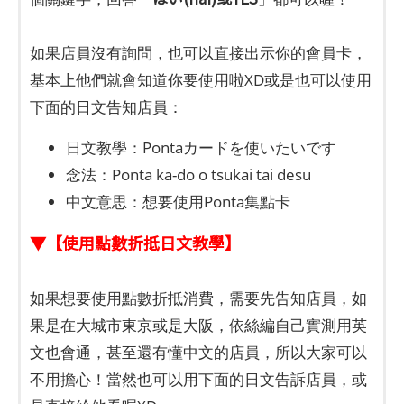
如果店員沒有詢問，也可以直接出示你的會員卡，
基本上他們就會知道你要使用啦XD或是也可以使用
下面的日文告知店員：
日文教學：Pontaカードを使いたいです
念法：Ponta ka-do o tsukai tai desu
中文意思：想要使用Ponta集點卡
▼【使用點數折抵日文教學】
如果想要使用點數折抵消費，需要先告知店員，如
果是在大城市東京或是大阪，依絲編自己實測用英
文也會通，甚至還有懂中文的店員，所以大家可以
不用擔心！當然也可以用下面的日文告訴店員，或