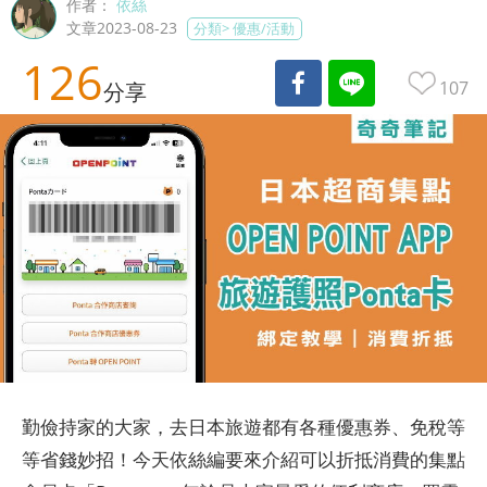
作者：
依絲
文章2023-08-23
分類>
優惠/活動
126
107
分享
勤儉持家的大家，去日本旅遊都有各種優惠券、免稅等
等省錢妙招！今天依絲編要來介紹可以折抵消費的集點