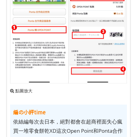
點圖放大
編の小評time
依絲編每次去日本，絕對都會在超商裡面失心瘋
買一堆零食餅乾XD這次Open Point和Ponta合作