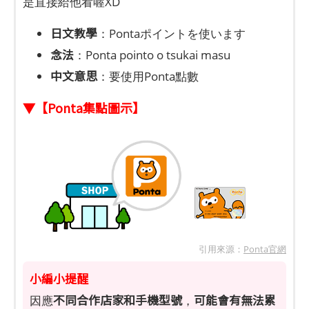
是直接給他看喔XD
日文教學
：Pontaポイントを使います
念法
：Ponta pointo o tsukai masu
中文意思
：要使用Ponta點數
▼【Ponta集點圖示】
引用來源：
Ponta官網
小編小提醒
不同合作店家和手機型號
可能會有無法累
因應
，