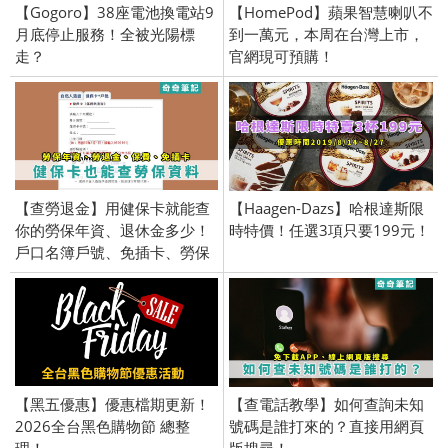
【Gogoro】38座電池換電站9
【HomePod】蘋果智慧喇叭不
月底停止服務！全被光陽標
到一萬元，本周在台灣上市，
走？
官網現可預購！
【查勞退金】用健保卡就能查
【Haagen-Dazs】哈根達斯限
你的勞保年資、退休金多少！
時特價！任選3項只要199元！
戶口名簿戶號、免插卡、勞保
局
【黑五優惠】優惠檔期更新！
【查電話教學】如何查詢未知
2026全台黑色購物節 總整
號碼是誰打來的？直接用網頁
理！
版搜尋！