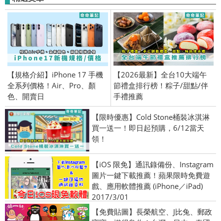
【規格介紹】iPhone 17 手機
【2026最新】全台10大端午
全系列價格！Air、Pro、顏
節禮盒排行榜！粽子/甜點/伴
色、開賣日
手禮推薦
【限時優惠】Cold Stone桶裝冰淇淋
買一送一！即日起預購，6/12當天
領！
【iOS 限免】通訊錄備份、Instagram
圖片一鍵下載推薦！蘋果限時免費遊
戲、應用軟體推薦 (iPhone／iPad)
2017/3/01
【免費貼圖】長榮航空、J比兔、郵政