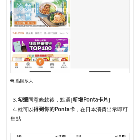
點圖放大
勾選
新增Ponta卡片
3.
同意條款後，點選[
]
得到你的Ponta卡
4.就可以
，在日本消費出示即可
集點