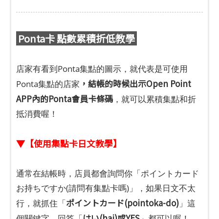
Ponta卡 點數累積折低教學
店家有看到Ponta集點的圖示，就代表是可使用
，結帳的時候出示Open Point
Ponta集點的店家
APP內的Ponta會員卡條碼
，就可以累積集點和折
抵消費喔！
▼【使用集點卡日文教學】
通常在結帳時，店員都會詢問你「ポイントカード
お持ちですか(請問有集點卡嗎)」，如果日文不太
ポイントカード(pointoka-do)
行，就抓住「
」這
はい(hai)或YES
個關鍵字，回答「
」都可以喔！