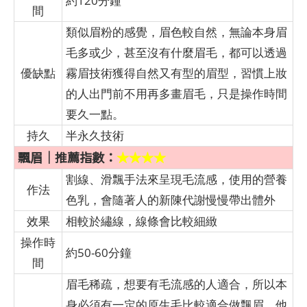
約120分鐘
間
類似眉粉的感覺，眉色較自然，無論本身眉
毛多或少，甚至沒有什麼眉毛，都可以透過
優缺點
霧眉技術獲得自然又有型的眉型，習慣上妝
的人出門前不用再多畫眉毛，只是操作時間
要久一點。
持久
半永久技術
飄眉｜推薦指數：
★★★★
割線、滑飄手法來呈現毛流感，使用的營養
作法
色乳，會隨著人的新陳代謝慢慢帶出體外
效果
相較於繡線，線條會比較細緻
操作時
約50-60分鐘
間
眉毛稀疏，想要有毛流感的人適合，所以本
身必須有一定的原生毛比較適合做飄眉，他