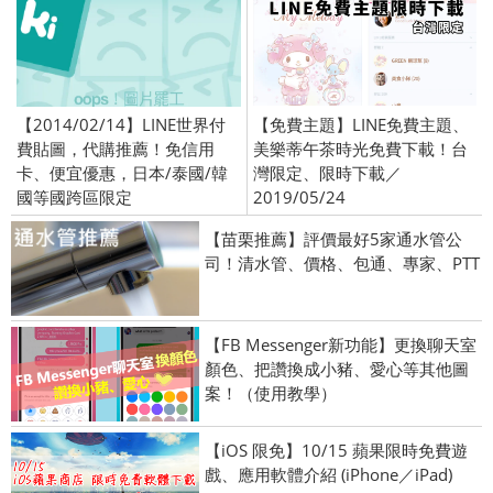
【2014/02/14】LINE世界付
【免費主題】LINE免費主題、
費貼圖，代購推薦！免信用
美樂蒂午茶時光免費下載！台
卡、便宜優惠，日本/泰國/韓
灣限定、限時下載／
國等國跨區限定
2019/05/24
【苗栗推薦】評價最好5家通水管公
司！清水管、價格、包通、專家、PTT
【FB Messenger新功能】更換聊天室
顏色、把讚換成小豬、愛心等其他圖
案！（使用教學）
【iOS 限免】10/15 蘋果限時免費遊
戲、應用軟體介紹 (iPhone／iPad)