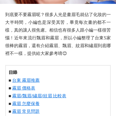
到底要不要霧眉呢？很多人光是畫眉毛就佔了化妝的一
大半時間，小編也是深受其苦，畢竟每次畫的都不一
樣，真的讓人很焦慮。相信也有很多人跟小編一樣很苦
惱！近年來流行飄眉和霧眉，所以小編整理了台東5家
很棒的霧眉，還有介紹霧眉、飄眉、紋眉和繡眉到底哪
裡不一樣，提供給大家參考唷😊
目錄
■
台東 霧眉推薦
■
霧眉 價格表
■
霧眉/飄眉/繡眉/紋眉 比較表
■
霧眉 怎麼保養
■
霧眉 常見問題