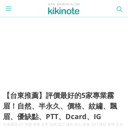
【台東推薦】評價最好的5家專業霧
眉！自然、半永久、價格、紋繡、飄
眉、優缺點、PTT、Dcard、IG
台東霧眉 ptt 推薦 專業 美學 自然 設計 補色 多久 保養 流行 課程 教學 常見