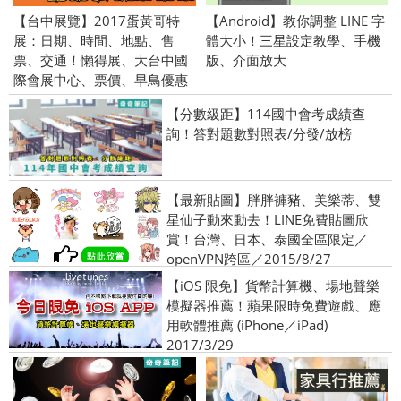
【台中展覽】2017蛋黃哥特
【Android】教你調整 LINE 字
展：日期、時間、地點、售
體大小！三星設定教學、手機
票、交通！懶得展、大台中國
版、介面放大
際會展中心、票價、早鳥優惠
【分數級距】114國中會考成績查
詢！答對題數對照表/分發/放榜
【最新貼圖】胖胖褲豬、美樂蒂、雙
星仙子動來動去！LINE免費貼圖欣
賞！台灣、日本、泰國全區限定／
openVPN跨區／2015/8/27
【iOS 限免】貨幣計算機、場地聲樂
模擬器推薦！蘋果限時免費遊戲、應
用軟體推薦 (iPhone／iPad)
2017/3/29