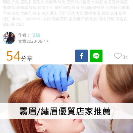
問題 介紹 眉毛多 眉毛少 會痛嗎 無痛 眉型 韓式霧眉 水霧眉 水墨眉 粉霧眉
3D飄眉 絲霧眉 紋眉 繡眉 男生 優點 缺點 失敗 紋繡館 優缺點 台東縣 台東市
卑南 成功 太麻里 關山 東河 池上 鹿野 長濱 大武 蘭嶼 海端 綠島 金峰 延平
達仁 dcard、Mobile01 收費 價錢 費用 多少錢 平價 便宜 價格 行情 價格表
價目表 2022
作者：
艾編
文章2023-06-17
54
34
分享