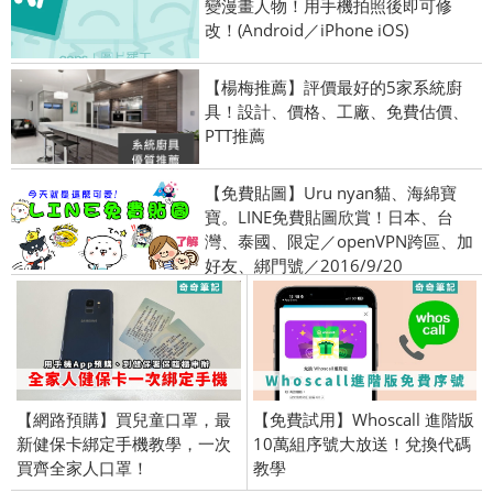
變漫畫人物！用手機拍照後即可修
改！(Android／iPhone iOS)
【楊梅推薦】評價最好的5家系統廚
具！設計、價格、工廠、免費估價、
PTT推薦
【免費貼圖】Uru nyan貓、海綿寶
寶。LINE免費貼圖欣賞！日本、台
灣、泰國、限定／openVPN跨區、加
好友、綁門號／2016/9/20
【網路預購】買兒童口罩，最
【免費試用】Whoscall 進階版
新健保卡綁定手機教學，一次
10萬組序號大放送！兌換代碼
買齊全家人口罩！
教學