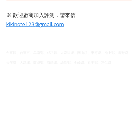
※ 歡迎廠商加入評測，請來信
kikinote123@gmail.com
台東縣、台東市、卑南鄉、成功鎮、太麻里鄉、關山鎮、東河鄉、池上鄉、鹿野鄉、
長濱鄉、大武鄉、蘭嶼鄉、海端鄉、綠島鄉、金峰鄉、延平鄉、達仁鄉