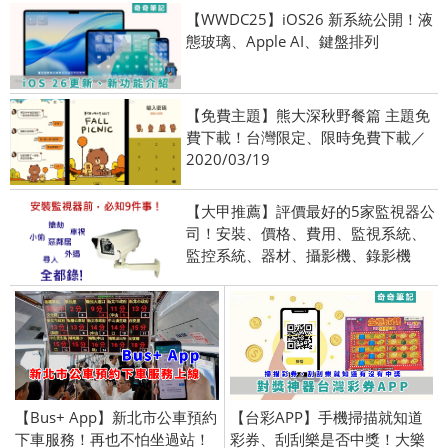
【WWDC25】iOS26 新系統公開！液
態玻璃、Apple AI、鍵盤排列
【免費主題】熊大深秋野餐篇 主題免
費下載！台灣限定、限時免費下載／
2020/03/19
【大甲推薦】評價最好的5家監視器公
司！安裝、價格、費用、監視系統、
監控系統、器材、攝影機、錄影機
【Bus+ App】新北市公車預約
【台彩APP】手機掃描就知道
下車服務！再也不怕坐過站！
彩券、刮刮樂是否中獎！大樂