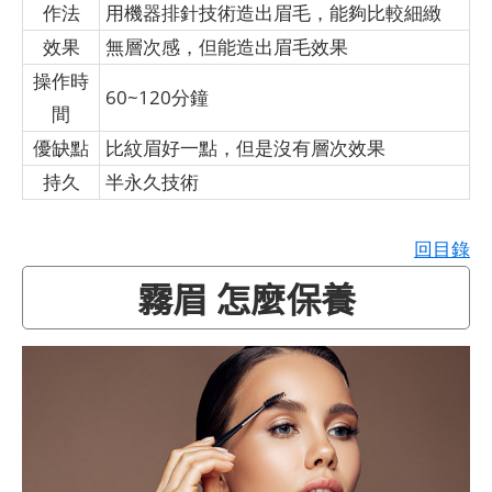
作法
用機器排針技術造出眉毛，能夠比較細緻
效果
無層次感，但能造出眉毛效果
操作時
60~120分鐘
間
優缺點
比紋眉好一點，但是沒有層次效果
持久
半永久技術
回目錄
霧眉 怎麼保養