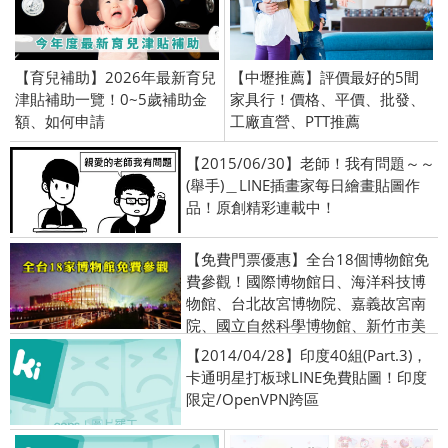
【育兒補助】2026年最新育兒
【中壢推薦】評價最好的5間
津貼補助一覽！0~5歲補助金
家具行！價格、平價、批發、
額、如何申請
工廠直營、PTT推薦
【2015/06/30】老師！我有問題～～
(舉手)＿LINE插畫家每日繪畫貼圖作
品！原創精彩連載中！
【免費門票優惠】全台18個博物館免
費參觀！國際博物館日、海洋科技博
物館、台北故宮博物院、嘉義故宮南
院、國立自然科學博物館、新竹市美
術館、台灣博物館
【2014/04/28】印度40組(Part.3)，
卡通明星打板球LINE免費貼圖！印度
限定/OpenVPN跨區