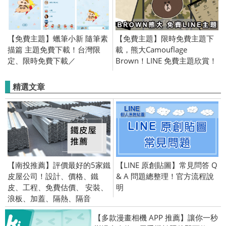
【免費主題】蠟筆小新 隨筆素
【免費主題】限時免費主題下
描篇 主題免費下載！台灣限
載，熊大Camouflage
定、限時免費下載／
Brown！LINE 免費主題欣賞！
2020/01/16
日本限定／OpenVPN 跨區／
2017/09/07
精選文章
【南投推薦】評價最好的5家鐵
【LINE 原創貼圖】常見問答 Q
皮屋公司！設計、價格、鐵
& A 問題總整理！官方流程說
皮、工程、免費估價、 安裝、
明
浪板、加蓋、隔熱、隔音
【多款漫畫相機 APP 推薦】讓你一秒