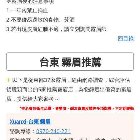
💬霧眉後的注意事項
1.一年內禁止捐血
2.不要碰易過敏的食物、菸酒
3.若出現皮膚紅腫不適，請立刻詢問霧眉師
回目錄
台東 霧眉推薦
☀
以下是從東部37家霧眉，經由網路調查，綜合評估
後脫穎而出的5家推薦霧眉店，為您篩選出優質的霧眉
店，提供給大家參考～
*排名會依衛生品質、專業度、網友真實反饋等多項指標，不定期變動
Xuanxi-台東 霧眉
諮詢專線：
0970-240-221