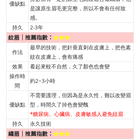
優缺點
是讓原生眉毛更完整，所以不會有任何妝
感。
持久
2-3年
紋眉｜推薦指數：
★★★
最早的技術，把針垂直刺在皮膚上，把色素
作法
紋在皮膚上，會有痛感
效果
看起來較不自然，久了顏色也會變
操作時
約2~3小時
間
不需要護理，但因為是永久性，難以改變眉
優缺點
型，時間久了掉色會變醜
*糖尿病、心臟病、皮膚敏感人避免紋眉
持久
永久技術
繡眉｜推薦指數：
★★★