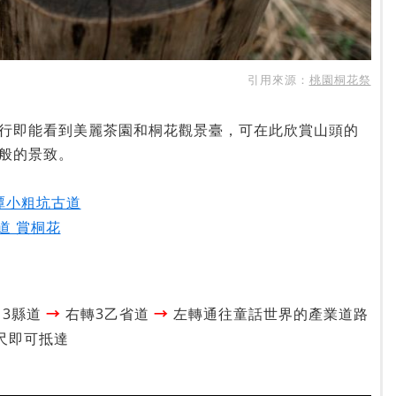
引用來源：
桃園桐花祭
行即能看到美麗茶園和桐花觀景臺，可在此欣賞山頭的
般的景致。
龍潭小粗坑古道
道 賞桐花
→
→
13縣道
右轉3乙省道
左轉通往童話世界的產業道路
尺即可抵達