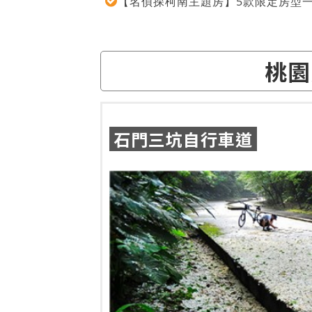
【名偵探柯南主題房】5款限定房型
桃園
石門三坑自行車道