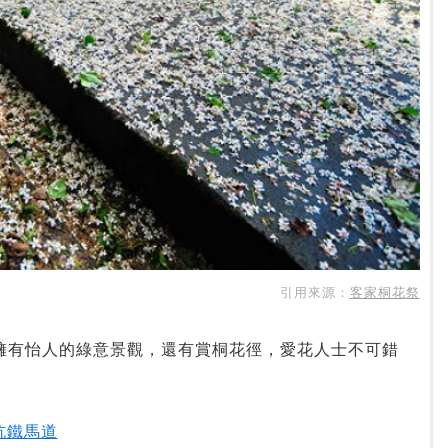
引用來源：
客家桐花祭
擁有怡人的綠意景觀，還有賞桐花徑，愛花人士不可錯
坑鐵馬道