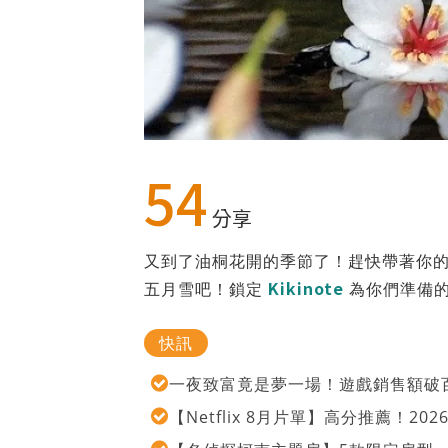
54
分享
又到了油桐花開的季節了！趕快帶著你
Kikinote
五月雪吧！鎖定
為你們準備
快訊
一夜致富竟是夢一場！遊戲銷售額破百
【Netflix 8月片單】高分推薦！2