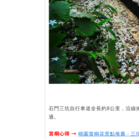
石門三坑自行車道全長約8公里，沿線
過。
賞桐心得 →
桃園賞桐花景點推薦 - 三