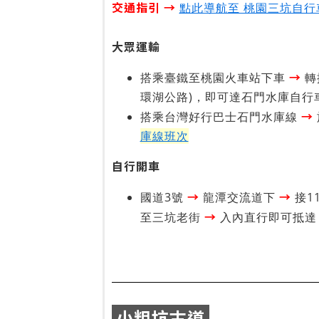
交通指引 →
點此導航至 桃園三坑自行
大眾運輸
→
搭乘臺鐵至桃園火車站下車
轉
環湖公路)，即可達石門水庫自行
→
搭乘台灣好行巴士石門水庫線
庫線班次
自行開車
→
→
國道3號
龍潭交流道下
接1
→
至三坑老街
入內直行即可抵達​
小粗坑古道