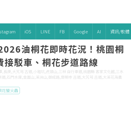
nstagram
iOS
LINE
FB
Google
AI
資訊/軟體
2026油桐花即時花況！桃園桐
費接駁車、桐花步道路線
,大溪,龍潭,長庚,大艽芎 古道,小粗坑,虎頭山,三林 自行車道,桃園縣 客家文化館,三水
車道,石門水庫,金面山,溪洲山,御成路,齋明寺 古道,大艽芎 古道,大溪花海農
桐花螢火蟲