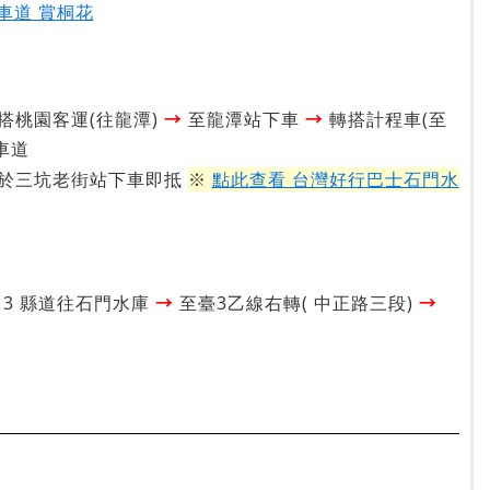
車道 賞桐花
→
→
搭桃園客運(往龍潭)
至龍潭站下車
轉搭計程車(至
車道
於三坑老街站下車即抵
※
點此查看 台灣好行巴士石門水
→
→
13 縣道往石門水庫
至臺3乙線右轉( 中正路三段)