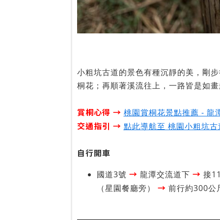
小粗坑古道的景色有種沉靜的美，剛步
桐花；再順著溪流往上，一路皆是如畫
賞桐心得 →
桃園賞桐花景點推薦 - 
交通指引 →
點此導航至 桃園小粗坑古
自行開車
→
→
國道3號
龍潭交流道下
接1
→
（星園餐廳旁）
前行約300公