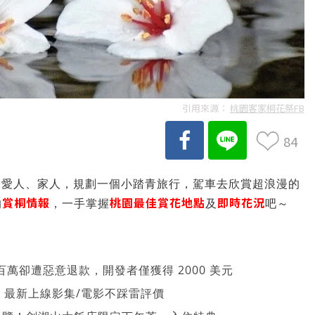
引用來源：
桃園客家桐花祭FB
84
的愛人、家人，規劃一個小踏青旅行，駕車去欣賞超浪漫的
賞桐情報
桃園最佳賞花地點
即時花況
的
，一手掌握
及
吧～
萬卻遭惡意退款，開發者僅獲得 2000 美元
026 最新上線影集/電影不踩雷評價