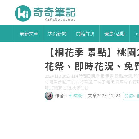
最新文章
焦點新聞
開箱評測
優惠/活動
I
【桐花季 景點】桃園
花祭、即時花況、免
2024 113 2025 114 時間日期,季節,步道,景點
村 運茶步道,三坑 自行車道,三坑子 老街,高原村 自行
場,打鐵寮 古道,桃源仙谷
作者：
七味粉
|
文章2025-12-24
分類>