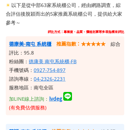
☀
以下是從中部63家系統櫃公司，經由網路調查，綜
合評估後脫穎而出的5家推薦系統櫃公司，提供給大家
參考～
評比方式：專業度、品質、價格划算等多項指標來評比
德康美-南屯 系統櫃
推薦指數：★★★★★
綜合
評比：95.8
粉絲團：
德康美 南屯系統櫃-FB
手機號碼：
0927-754-897
諮詢專線：
04-2326-2231
服務地區：南屯全區
lvdeg
加LINE線上諮詢：
(有免費估價服務)