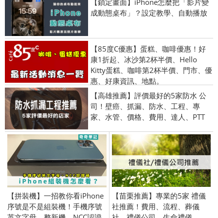
【鎖定畫面】iPhone怎麼把「影片變
成動態桌布」？設定教學、自動播放
【85度C優惠】蛋糕、咖啡優惠！好
康1折起、冰沙第2杯半價、Hello
Kitty蛋糕、咖啡第2杯半價、門市、優
惠、好康資訊、地點。
【高雄推薦】評價最好的5家防水 公
司！壁癌、抓漏、防水、工程、專
家、水管、價格、費用、達人、PTT
【拼裝機】一招教你看iPhone
【苗栗推薦】專業的5家 禮儀
序號是不是組裝機！手機序號
社推薦！費用、流程、葬儀
英文字母、整新機、NCC認證
社、禮儀公司、生命禮儀、