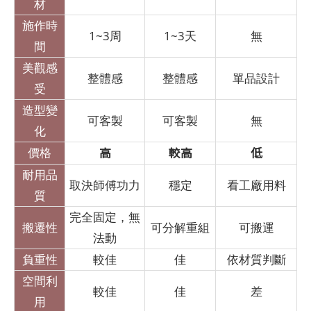
材
施作時
1~3周
1~3天
無
間
美觀感
整體感
整體感
單品設計
受
造型變
可客製
可客製
無
化
高
較高
低
價格
耐用品
取決師傅功力
穩定
看工廠用料
質
完全固定，無
搬遷性
可分解重組
可搬運
法動
負重性
較佳
佳
依材質判斷
空間利
較佳
佳
差
用