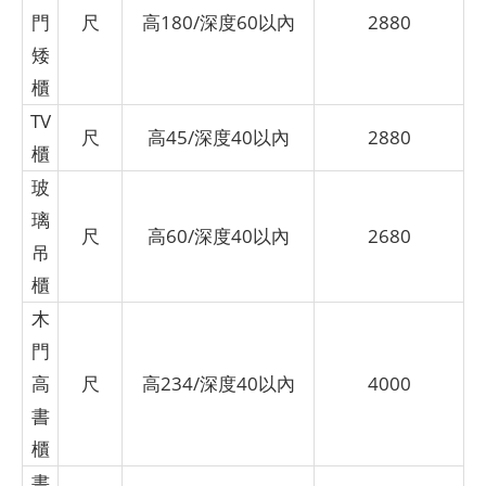
門
尺
高180/深度60以內
2880
矮
櫃
TV
尺
高45/深度40以內
2880
櫃
玻
璃
尺
高60/深度40以內
2680
吊
櫃
木
門
高
尺
高234/深度40以內
4000
書
櫃
書