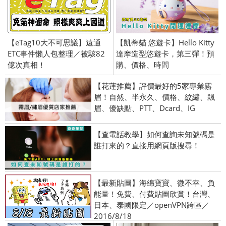
【eTag10大不可思議】遠通
【凱蒂貓 悠遊卡】Hello Kitty
ETC事件懶人包整理／被駭82
達摩造型悠遊卡，第三彈！預
億次真相！
購、價格、時間
【花蓮推薦】評價最好的5家專業霧
眉！自然、半永久、價格、紋繡、飄
眉、優缺點、PTT、Dcard、IG
【查電話教學】如何查詢未知號碼是
誰打來的？直接用網頁版搜尋！
【最新貼圖】海綿寶寶、微不幸、負
能量！免費、付費貼圖欣賞！台灣、
日本、泰國限定／openVPN跨區／
2016/8/18