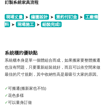
訂製系統家具流程
現場丈量
繪圖設計
簽約付訂金
工廠備
➤
➤
➤
料
現場施工
組裝完成!
➤
➤
系統櫃的優缺點
系統櫃本身是單一個體組合而成，如果搬家要整體搬遷
也沒有問題，只要重新組裝就好，而且可以依空間來做
最佳的尺寸規劃，其中收納性高是最吸引大家的原因。
✓
可搬遷(搬新家也不怕)
✓
花色多樣
✓
可以量身訂做