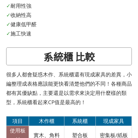
✓
耐用性強
✓
收納性高
✓
健康低甲醛
✓
施工快速
系統櫃 比較
很多人都會疑惑木作、系統櫃還有現成家具的差異，小
編整理成表格應該能更快看清楚他們的不同！各種商品
都有其優缺點，主要還是以需求來決定用什麼樣的類
型，系統櫃看起來CP值是最高的！
項目
木作櫃
系統櫃
現成家具
使用板
實木、角料
塑合板
密集板/紙板