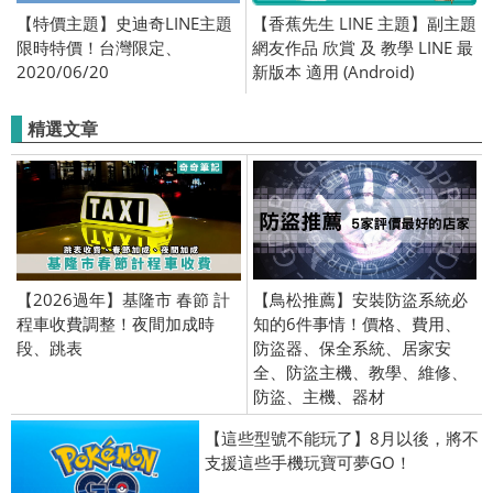
【特價主題】史迪奇LINE主題
【香蕉先生 LINE 主題】副主題
限時特價！台灣限定、
網友作品 欣賞 及 教學 LINE 最
2020/06/20
新版本 適用 (Android)
精選文章
【2026過年】基隆市 春節 計
【鳥松推薦】安裝防盜系統必
程車收費調整！夜間加成時
知的6件事情！價格、費用、
段、跳表
防盜器、保全系統、居家安
全、防盜主機、教學、維修、
防盜、主機、器材
【這些型號不能玩了】8月以後，將不
支援這些手機玩寶可夢GO！