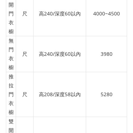
開
門
尺
高240/深度60以內
4000~4500
衣
櫥
無
門
尺
高240/深度60以內
3980
衣
櫥
推
拉
門
尺
高208/深度58以內
5280
衣
櫥
雙
開