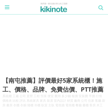
【南屯推薦】評價最好5家系統櫃！施
工、價格、品牌、免費估價、PTT推薦
系統櫃 工廠 公司 直營 工程 預算 便宜 費用 多少錢 報價 安裝費 平價 行情
價格表 比較 評比 系統家具 家具 裝潢 室內設計 材質 廠商 公司 住家 客廳 廚
房 書房 衣櫃 衣櫥 矮櫃 吊櫃 臥室 主臥 電視牆 電視櫃 餐廳 書櫃 客房 木工