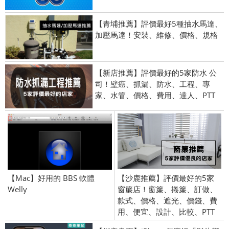
【青埔推薦】評價最好5種抽水馬達、
加壓馬達！安裝、維修、價格、規格
【新店推薦】評價最好的5家防水 公
司！壁癌、抓漏、防水、工程、專
家、水管、價格、費用、達人、PTT
【Mac】好用的 BBS 軟體
【沙鹿推薦】評價最好的5家
Welly
窗簾店！窗簾、捲簾、訂做、
款式、價格、遮光、價錢、費
用、便宜、設計、比較、PTT