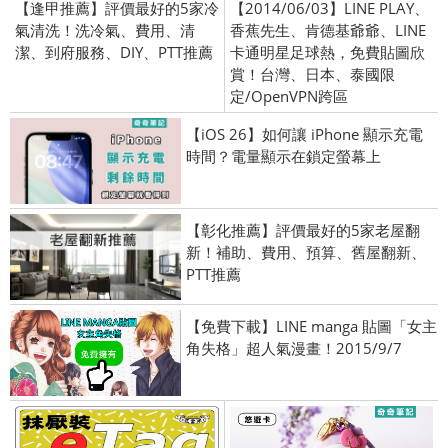
【逢甲推薦】評價最好的5家冷
【2014/06/03】LINE PLAY、
氣清洗！洗冷氣、費用、清
香蕉先生、肯德基爺爺、LINE
潔、到府服務、DIY、PTT推薦
卡通明星足球熱，免費貼圖欣
賞！台灣、日本、泰國限
定/OpenVPN跨區
【iOS 26】如何讓 iPhone 顯示充電
時間？電量顯示在鎖定螢幕上
【彰化推薦】評價最好的5家老屋翻
新！補助、費用、預算、舊屋翻新、
PTT推薦
【免費下載】LINE manga 貼圖「女主
角失格」超人氣漫畫！2015/9/7