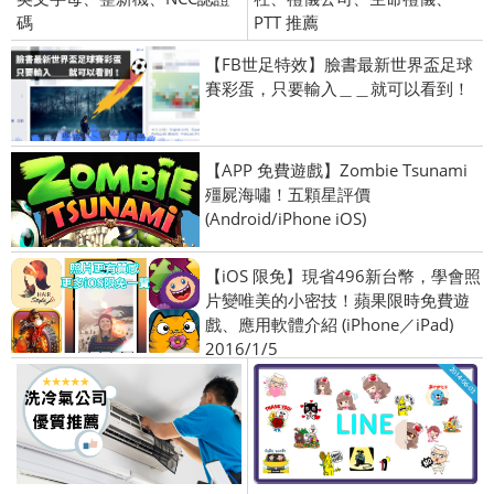
碼
PTT 推薦
【FB世足特效】臉書最新世界盃足球
賽彩蛋，只要輸入＿＿就可以看到！
【APP 免費遊戲】Zombie Tsunami
殭屍海嘯！五顆星評價
(Android/iPhone iOS)
【iOS 限免】現省496新台幣，學會照
片變唯美的小密技！蘋果限時免費遊
戲、應用軟體介紹 (iPhone／iPad)
2016/1/5