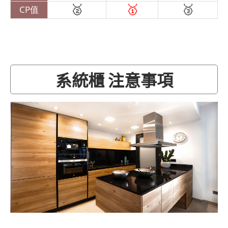
🥈
🥇
🥉
CP值
系統櫃 注意事項