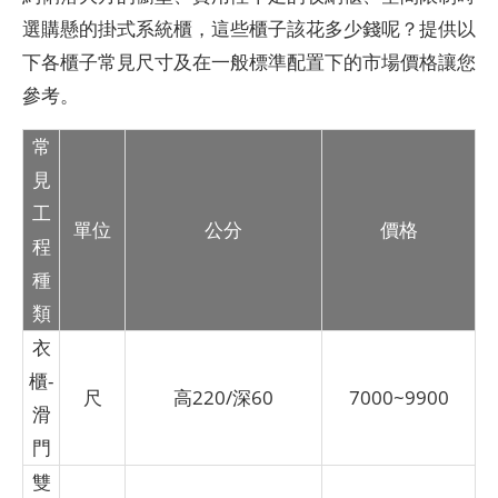
選購懸的掛式系統櫃，這些櫃子該花多少錢呢？提供以
下各櫃子常見尺寸及在一般標準配置下的市場價格讓您
參考。
常
見
工
單位
公分
價格
程
種
類
衣
櫃-
尺
高220/深60
7000~9900
滑
門
雙