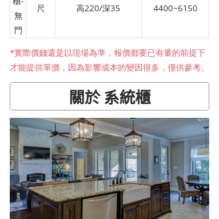
櫃-
尺
高220/深35
4400~6150
無
門
*實際價錢還是以現場為準，報價都要已有量的前提下
才能提供單價，因為影響成本的變因很多，僅供參考。
關於 系統櫃