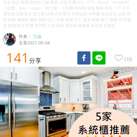
五金 設計 鞋櫃 收納木心板 顏色 介紹 丈量 DIY、PTT、Dcard、Mobile01
小惡魔、ikea、 egger、特力屋、小惡魔 有保障 裝修 傢俱 家具 一尺 公司
電視牆 居家裝潢 是什麼 好嗎 注意事項 空間規劃 木作櫃 現成家具 品質 耐
用 距離 優缺點 優點 缺點 設計 衣櫃 板材 木工 書桌 鞋櫃 進口 德國 台灣 國
產 防潮 防水 甲醛 低甲醛 日規 歐規 塑合板 密集板 木芯板 客製化
作者：
艾編
文章2021-05-04
141
110
分享