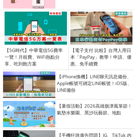
【5G時代】中華電信5G費率
【電子支付 比較】台灣人用日
一覽！月租費、WiFi熱點分
本「PayPay」教學！申請、優
享、吃到飽方案
惠、免手續費
【iPhone換機】LINE聊天訊息備份、
Apple帳號可綁定LINE帳號！iOS版、
LINE備份
【暑假活動】2026高雄旗津風箏節！
氣墊水樂園、黑沙玩藝節、地點
【手機狂跳廣告問題】IG、TikTok 內