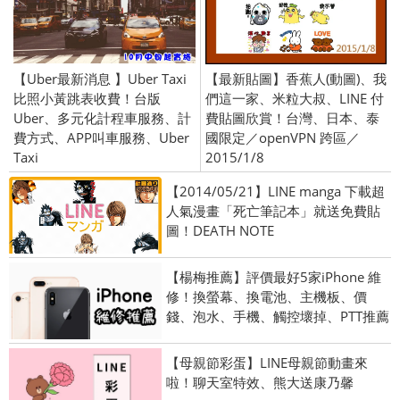
【Uber最新消息 】Uber Taxi
【最新貼圖】香蕉人(動圖)、我
比照小黃跳表收費！台版
們這一家、米粒大叔、LINE 付
Uber、多元化計程車服務、計
費貼圖欣賞！台灣、日本、泰
費方式、APP叫車服務、Uber
國限定／openVPN 跨區／
Taxi
2015/1/8
【2014/05/21】LINE manga 下載超
人氣漫畫「死亡筆記本」就送免費貼
圖！DEATH NOTE
【楊梅推薦】評價最好5家iPhone 維
修！換螢幕、換電池、主機板、價
錢、泡水、手機、觸控壞掉、PTT推薦
【母親節彩蛋】LINE母親節動畫來
啦！聊天室特效、熊大送康乃馨