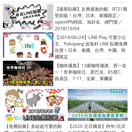
【最新貼圖】反應過激的貓、BT21萬
聖節版！台灣、日本、泰國限定／
openVPN跨區、加好友、綁門號／
2018/10/04
【2014/06/24】LINE Play 可愛小公
主、Pokopang 波兔村 LINE 貼圖免費
欣賞！日本、泰國、台灣、中國、韓
國限定
【咖啡優惠】13家咖啡優惠、買一送
一！世界咖啡日、星巴克、85度C、
路易莎、7-11、全家、萊爾富
【免費貼圖】多組超可愛的動
【2026 元旦國道】跨年/元旦