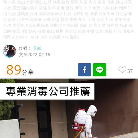
雅 小港 鼓山 大寮 岡山 仁武 林園 路竹 新興 鳥松 大樹 美濃 橋頭 旗山 梓官
大社 茄萣 湖內 燕巢 阿蓮 旗津 前金 鹽埕 彌陀 內門 永安 六龜 杉林 田寮 甲
仙 桃源 那瑪夏 茂林 滴露消毒藥水 用法 酒精用途 滅菌 居家消毒 辦公室 銀
行 商業大樓 郵局 家庭 公寓 別墅 醫院 學校 飯店 工廠 公園 社區 專業消毒
合法 注意事項 新冠狀病毒 漂白水 空間消毒 如何 好嗎 怎麼 哪裡買 找誰 附
近的 專業消毒 防疫 收費 價錢 費用 多少錢 報價 平價 便宜 價格 行情 價格表
價目表 Dcard、Mobile01 小惡魔 PTT(推薦)
作者：
艾編
文章2022-02-16
89
37
分享