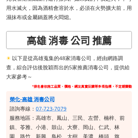
用水滅火，因為酒精會溶於水，必須在火勢擴大前，用
濕抹布或金屬鍋蓋將火悶熄。
高雄 消毒 公司 推薦
☀
以下是從高雄蒐集的48家消毒公司，經由網路調
查，綜合評估後脫穎而出的5家推薦消毒公司，提供給
大家參考～
*排名會依施工品質、價格、網友真實反饋等多項指標，不定期變動
榮化-高雄 消毒公司
諮詢專線：
07-723-7079
服務地區：高雄市、鳳山、三民、左營、楠梓、前
鎮、苓雅、小港、鼓山、大寮、岡山、仁武、林
園、路竹、新興、鳥松、大樹、美濃、橋頭、旗