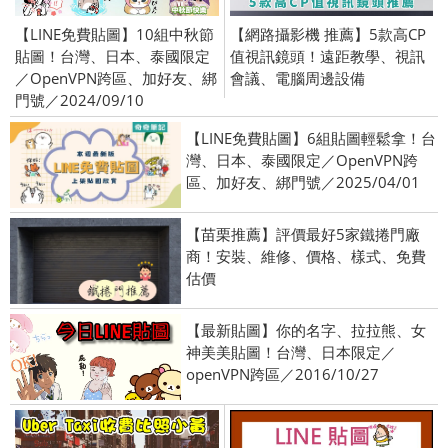
【LINE免費貼圖】10組中秋節
【網路攝影機 推薦】5款高CP
貼圖！台灣、日本、泰國限定
值視訊鏡頭！遠距教學、視訊
／OpenVPN跨區、加好友、綁
會議、電腦周邊設備
門號／2024/09/10
【LINE免費貼圖】6組貼圖輕鬆拿！台
灣、日本、泰國限定／OpenVPN跨
區、加好友、綁門號／2025/04/01
【苗栗推薦】評價最好5家鐵捲門廠
商！安裝、維修、價格、樣式、免費
估價
【最新貼圖】你的名字、拉拉熊、女
神美美貼圖！台灣、日本限定／
openVPN跨區／2016/10/27