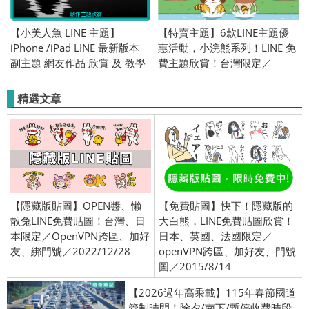
【小美人魚 LINE 主題】
【特賣主題】6款LINE主題優
iPhone /iPad LINE 最新版本
惠活動，小浣熊系列！LINE 免
副主題 網友作品 欣賞 及 教學
費主題欣賞！台灣限定／
適用 (iOS)
OpenVPN 跨區／2019/01/28
精選文章
【隱藏版貼圖】OPEN醬、懶
【免費貼圖】快下！隱藏版的
散兔LINE免費貼圖！台灣、日
大白熊，LINE免費貼圖欣賞！
本限定／OpenVPN跨區、加好
日本、英國、法國限定／
友、綁門號／2022/12/28
openVPN跨區、加好友、門號
圖／2015/8/14
【2026過年高乘載】115年春節國道
管制時間！除夕/南下/暫停收費時段