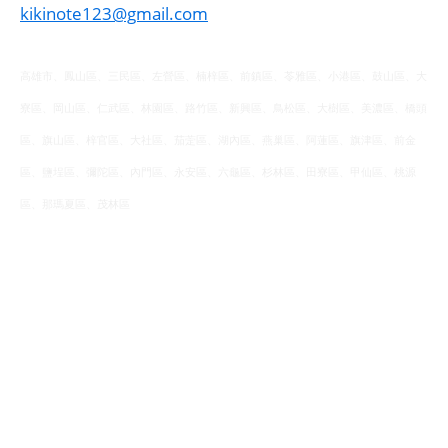
kikinote123@gmail.com
高雄市、鳳山區、三民區、左營區、楠梓區、前鎮區、苓雅區、小港區、鼓山區、大
寮區、岡山區、仁武區、林園區、路竹區、新興區、鳥松區、大樹區、美濃區、橋頭
區、旗山區、梓官區、大社區、茄萣區、湖內區、燕巢區、阿蓮區、旗津區、前金
區、鹽埕區、彌陀區、內門區、永安區、六龜區、杉林區、田寮區、甲仙區、桃源
區、那瑪夏區、茂林區