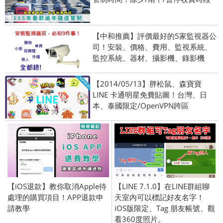
【中和推薦】評價最好的5家監視器公
司！安裝、價格、費用、監視系統、
監控系統、器材、攝影機、錄影機
【2014/05/13】胖松鼠、森寶寶
LINE 卡通明星免費貼圖！台灣、日
本、泰國限定/OpenVPN跨區
【iOS退款】教你取消Apple待
【LINE 7.1.0】在LINE群組聊
處理的購買項目！APP退款申
天室內可以標記好友名字！
請教學
iOS版限定、Tag 朋友帳號、觀
看360度照片。