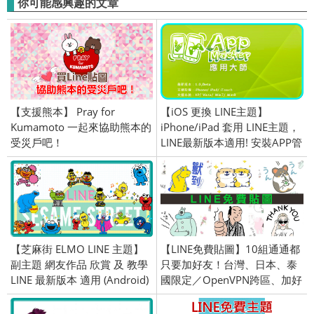
你可能感興趣的文章
【支援熊本】 Pray for
【iOS 更換 LINE主題】
Kumamoto 一起來協助熊本的
iPhone/iPad 套用 LINE主題，
受災戶吧！
LINE最新版本適用! 安裝APP管
理大師程式簡單換
【芝麻街 ELMO LINE 主題】
【LINE免費貼圖】10組通通都
副主題 網友作品 欣賞 及 教學
只要加好友！台灣、日本、泰
LINE 最新版本 適用 (Android)
國限定／OpenVPN跨區、加好
友、綁門號／2022/10/18