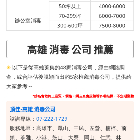
50坪以上
4000-6000
70-299坪
6000-7000
辦公室消毒
300-600坪
7500-8000
高雄 消毒 公司 推薦
☀
以下是從高雄蒐集的48家消毒公司，經由網路調
查，綜合評估後脫穎而出的5家推薦消毒公司，提供給
大家參考～
*排名會依施工品質、價格、網友真實反饋等多項指標，不定期變動
頂佳-高雄 消毒公司
諮詢專線：
07-222-1729
服務地區：高雄市、鳳山、三民、左營、楠梓、前
鎮、苓雅、小港、鼓山、大寮、岡山、仁武、林