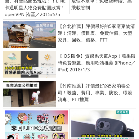
圖、有聲貼圖出現啦！！LINE
放假不塞車！免收費時段、高
卡通明星人物免費貼圖欣賞！
乘載管制
openVPN 跨區／2015/5/5
【台北推薦】評價最好的5家廢棄物清
運！清運、價目表、免費估價、大型
家具、回收、價格、PTT
【iOS 限免】質感系天氣App！蘋果限
時免費遊戲、應用軟體推薦 (iPhone／
iPad) 2018/1/3
【竹南推薦】評價最好的5家消毒公
司！殺菌、費用、專業、防疫、環境
消毒、PTT推薦