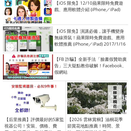
【iOS 限免】12/10蘋果限時免費遊
戲、應用軟體介紹 (iPhone／iPad)
【iOS 限免】演講必備，讓手機變身
無線滑鼠！蘋果限時免費遊戲、應用
軟體推薦 (iPhone／iPad) 2017/1/16
【FB 詐騙】全新手法「臉書假贊助廣
告」三大疑點教你破解！Facebook、
假網站
【后里推薦】評價最好的5家監
【2026 雲林賞桐】油桐花季
視器公司！安裝、價格、費
節賞花地點推薦！時間、景