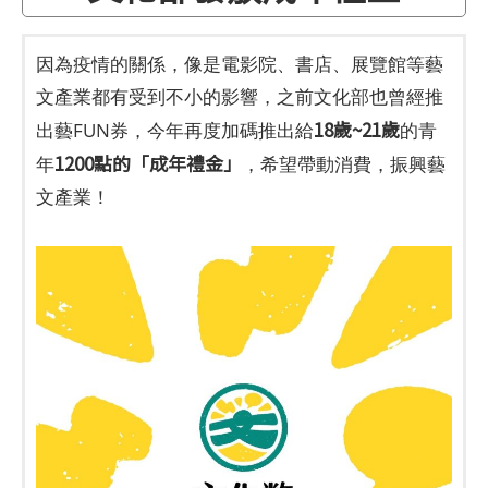
因為疫情的關係，像是電影院、書店、展覽館等藝
文產業都有受到不小的影響，之前文化部也曾經推
18歲~21歲
出藝FUN券，今年再度加碼推出給
的青
1200點的「成年禮金」
年
，希望帶動消費，振興藝
文產業！