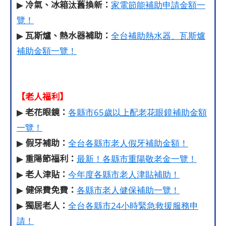
冷氣、冰箱汰舊換新：
▶
家電節能補助申請金額一
覽！
瓦斯爐、熱水器補助：
▶
全台補助熱水器、瓦斯爐
補助金額一覽！
【老人福利】
老花眼鏡：
▶
各縣市65歲以上配老花眼鏡補助金額
一覽！
假牙補助：
▶
全台各縣市老人假牙補助金額！
重陽節福利：
▶
最新！各縣市重陽敬老金一覽！
老人津貼：
▶
今年度各縣市老人津貼補助！
健保費免費：
▶
各縣市老人健保補助一覽！
獨居老人：
▶
全台各縣市24小時緊急救援服務申
請！