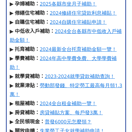
孕婦補助：
▶
2025各縣市坐月子補助！
修繕住宅補助：
▶
2024修繕住宅貸款利息補貼！
自購住宅補助：
▶
2024自購住宅補貼申請！
中低收入戶補助：
▶
2024全台各縣市中低收入戶補
助金額！
托育
補助：
▶
2024最新全台托育補助金額一覽！
學費
補助：
▶
2024年高中學費免費、大學學費補
助！
就學貸補助：
▶
2023-2024就學貸款補助查詢！
就業津貼：
▶
勞動部發錢、特定勞工最高每月領1.3
萬！
租屋補助：
▶
2024全台租金補助一覽！
房貸補助：
▶
房貸補貼方案、每戶發3萬！
全民領現金：
▶
普發6000元怎麼領？
開放申請：
▶
失業勞工子女就學補助申請！