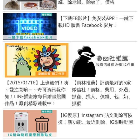
蟻、除老鼠、除蚊子、價格
【下載FB影片】免安裝APP！一鍵下
載HD 臉書 Facebook 影片！
【2015/01/16】上班族們！咦
【員林推薦】評價最好的5家
～愛注意唷～～奇可資訊報你
徵信社！價格、費用、外遇、
知！LINE插畫家每日繪畫貼圖
抓姦、找人、價錢、包二奶、
作品！原創精彩連載中！
抓猴
【IG復原】Instagram 貼文刪除可恢
復！新功能、最近刪除、IG限時動態