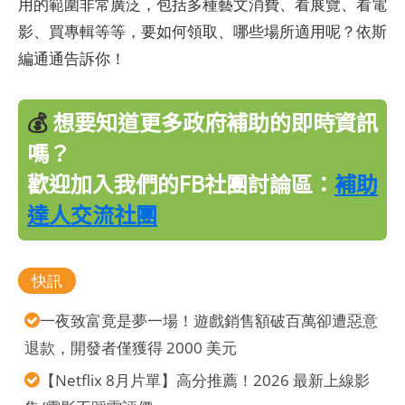
用的範圍非常廣泛，包括多種藝文消費、看展覽、看電
影、買專輯等等，要如何領取、哪些場所適用呢？依斯
編通通告訴你！
💰
想要知道更多政府補助的即時資訊
嗎？
歡迎加入我們的FB社團討論區：
補助
達人交流社團
快訊
一夜致富竟是夢一場！遊戲銷售額破百萬卻遭惡意
退款，開發者僅獲得 2000 美元
【Netflix 8月片單】高分推薦！2026 最新上線影