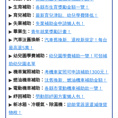
生育補助：
▶
各縣市生育獎勵金額一覽！
育兒補助：
▶
最新育兒津貼、幼兒學費降低！
失業補助：
▶
失業補助金申請懶人包！
畢業生：
▶
青年就業獎勵計畫！
汽車汰舊換新：
▶
汽車舊換新、退稅新規定！每台
最高退5萬！
幼兒園學費補助：
▶
幼兒園學費補助一覽！可領補
助幼兒園名單
機車駕照補助：
▶
考機車駕照可申請補助1300元！
燃油機車補助：
▶
汰舊換新、燃油機車補助金額！
電動機車補助：
▶
各縣市電動機車補助款一覽！
紓困補助：
▶
勞動部紓困方案懶人包！
新冰箱、冷暖氣、除濕機：
▶
節能電器退還減徵貨
物稅！