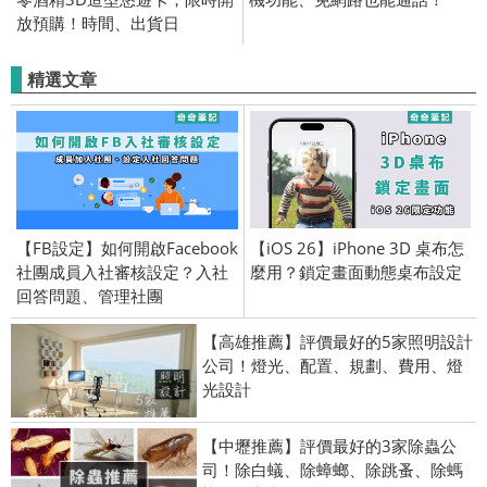
放預購！時間、出貨日
精選文章
【FB設定】如何開啟Facebook
【iOS 26】iPhone 3D 桌布怎
社團成員入社審核設定？入社
麼用？鎖定畫面動態桌布設定
回答問題、管理社團
【高雄推薦】評價最好的5家照明設計
公司！燈光、配置、規劃、費用、燈
光設計
【中壢推薦】評價最好的3家除蟲公
司！除白蟻、除蟑螂、除跳蚤、除螞