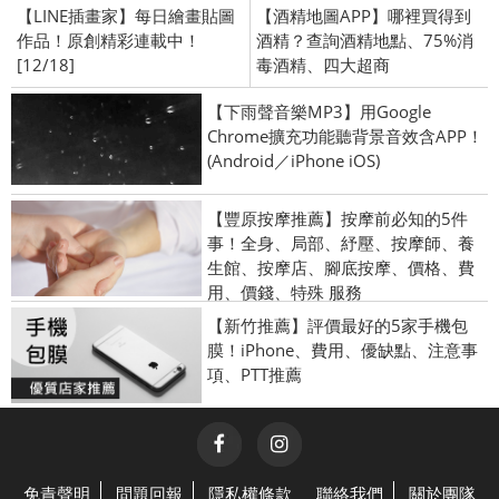
【LINE插畫家】每日繪畫貼圖
【酒精地圖APP】哪裡買得到
作品！原創精彩連載中！
酒精？查詢酒精地點、75%消
[12/18]
毒酒精、四大超商
【下雨聲音樂MP3】用Google
Chrome擴充功能聽背景音效含APP！
(Android／iPhone iOS)
【豐原按摩推薦】按摩前必知的5件
事！全身、局部、紓壓、按摩師、養
生館、按摩店、腳底按摩、價格、費
用、價錢、特殊 服務
【新竹推薦】評價最好的5家手機包
膜！iPhone、費用、優缺點、注意事
項、PTT推薦
免責聲明
問題回報
隱私權條款
聯絡我們
關於團隊