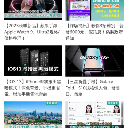
【2023秋季新品】蘋果手錶
【詐騙簡訊】教你3招辨別「普
Apple Watch 9、Ultra2規格/
發6000元」假訊息！偽裝政府
價格整理！
通知
【iOS 13】iPhone即將推出黑
【三星折疊手機】Galaxy
暗模式！深色背景、手機更省
Fold、S10規格懶人包、發售
電、增加手機電池壽命
日、價格