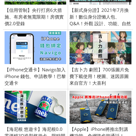
【信用管制】央行打房6大措
【新式身分證】2021年7月換
施、有房者無寬限期！房價實
新！數位身分證懶人包、
價2.0登錄
Q&A！外觀 設計、功能、自然
人憑證、PTT
【iPhone交通卡】Navigo加入
【吉卜力 劇照】700張圖片免
iPhone 錢包、申請教學！巴黎
費下載使用！梗圖、迷因原圖
交通卡
來自官方！大喜利
【海尼根 悠遊卡】海尼根0.0
【Apple】iPhone將推出對講
零酒精3D造型悠遊卡，限時開
機功能、免網路也能通話！