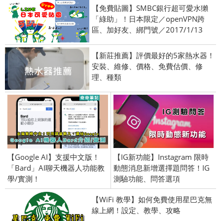
【免費貼圖】SMBC銀行超可愛水獺
「綠助」！日本限定／openVPN跨
區、加好友、綁門號／2017/1/13
【新莊推薦】評價最好的5家熱水器！
安裝、維修、價格、免費估價、修
理、種類
【Google AI】支援中文版！
【IG新功能】Instagram 限時
「Bard」AI聊天機器人功能教
動態消息新增選擇題問答！IG
學/實測！
測驗功能、問答選項
【WiFi 教學】如何免費使用星巴克無
線上網！設定、教學、攻略