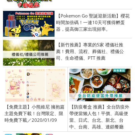
【Pokemon Go 聖誕迎新活動】櫻花
時間加倍碼！一連10天可獲得孵蛋
器，提高御三家出現頻率。
【新竹推薦】專業的5家 禮儀社推
薦！費用、流程、葬儀社、禮儀公
司、生命禮儀、PTT 推薦
【免費主題】小熊維尼 擁抱篇
【防疫餐盒 推薦】全台防疫外
主題免費下載！台灣限定、限
帶便當懶人包！平價、高級便
時免費下載／2020/01/09
當、日式、台北、新北、台
中、台南、高雄、連鎖餐廳