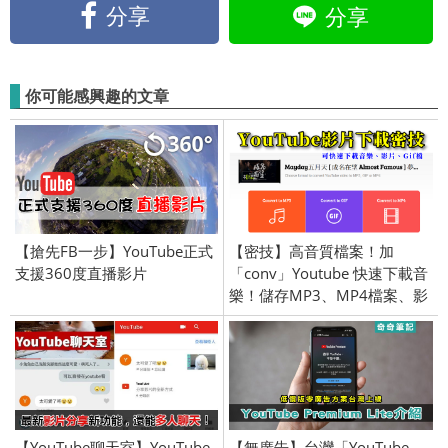
分享
分享
你可能感興趣的文章
【搶先FB一步】YouTube正式
【密技】高音質檔案！加
支援360度直播影片
「conv」Youtube 快速下載音
樂！儲存MP3、MP4檔案、影
片製作GIF檔
【YouTube聊天室】YouTube
【無廣告】台灣「YouTube