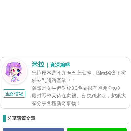
米拉
| 資深編輯
米拉原本是朝九晚五上班族，因緣際會下突
然來到網路產業？！
雖然是女生但對於3C產品很有興趣 ʕ•ᴥ•ʔ
連絡信箱
最討厭整天待在家裡、喜歡到處玩，想跟大
家分享各種新奇事物！
分享這篇文章