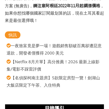
請注意阿根廷2022年11月起調漲價格
方案 (無廣告)，
，
如果你想找哪個國家訂閱最划算的話，現在土耳其看起
來是最佳選擇哦！
快訊
一夜致富竟是夢一場！遊戲銷售額破百萬卻遭惡意
退款，開發者僅獲得 2000 美元
【Netflix 8月片單】高分推薦！2026 最新上線影
集/電影不踩雷評價
【名偵探柯南主題房】5款限定房型一覽！劍湖山
大飯店限定下午茶、入住特典
目錄導引