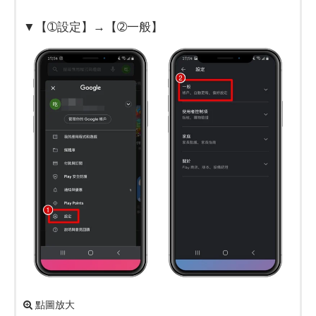
▼【➀設定】→【➁一般】
點圖放大