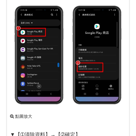
點圖放大
▼【➀清除資料】→【➁確定】