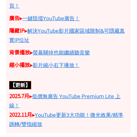
頁！
廣告▸
一鍵阻擋YouTube廣告！
隱藏IP▸
解決YouTube影片國家區域限制&可隱藏真
實IP位址
背景播放▸
螢幕關掉也能繼續聽音樂
縮小播放▸
影片縮小右下播放！
【更新】
2025.7月▸
低價無廣告 YouTube Premium Lite 上
線！
2022.11月▸
YouTube更新3大功能！微光效果/精準
跳轉/雙指縮放