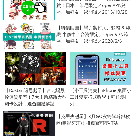
賞！日本、印尼限定／openVPN跨
區、加好友、綁門號／2015/10/28
【特價貼圖】戀與製作人、賴賴 & 織
織 半價中！台灣限定／OpenVPN跨
區、加好友、綁門號／2020/3/6
【Rostart邏思起子】台北場景
【小工具消失】iPhone 桌面小
控優質密室！7大主題精緻大型
工具變更樣式教學！可任意排
關卡設計，適合團體解謎
列
【克里夫剋星】8月GO火箭隊幹部攻
略(暗影牙牙)！推薦寶可夢打法