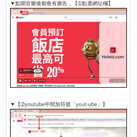
▼點開音樂後都會有廣告，【➀點選網址欄】
▼【➁youtube中間加符號「yout-ube」】