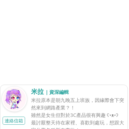
米拉
| 資深編輯
米拉原本是朝九晚五上班族，因緣際會下突
然來到網路產業？！
雖然是女生但對於3C產品很有興趣 ʕ•ᴥ•ʔ
連絡信箱
最討厭整天待在家裡、喜歡到處玩，想跟大