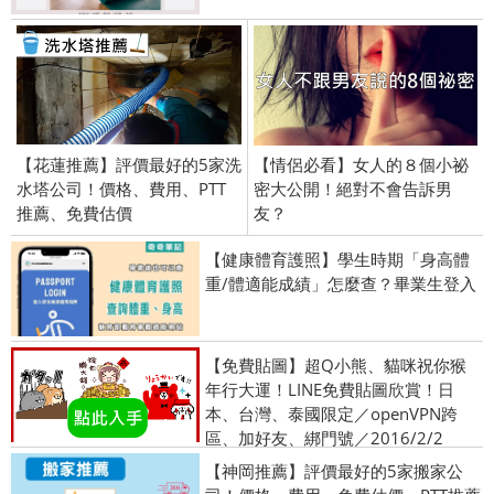
【花蓮推薦】評價最好的5家洗
【情侶必看】女人的８個小祕
水塔公司！價格、費用、PTT
密大公開！絕對不會告訴男
推薦、免費估價
友？
【健康體育護照】學生時期「身高體
重/體適能成績」怎麼查？畢業生登入
【免費貼圖】超Q小熊、貓咪祝你猴
年行大運！LINE免費貼圖欣賞！日
本、台灣、泰國限定／openVPN跨
區、加好友、綁門號／2016/2/2
【神岡推薦】評價最好的5家搬家公