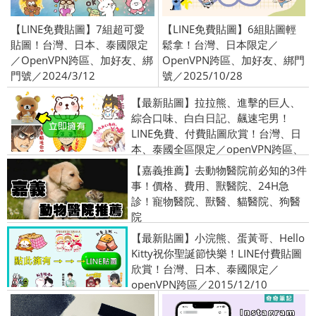
【LINE免費貼圖】7組超可愛
【LINE免費貼圖】6組貼圖輕
貼圖！台灣、日本、泰國限定
鬆拿！台灣、日本限定／
／OpenVPN跨區、加好友、綁
OpenVPN跨區、加好友、綁門
門號／2024/3/12
號／2025/10/28
【最新貼圖】拉拉熊、進擊的巨人、
綜合口味、白白日記、飆速宅男！
LINE免費、付費貼圖欣賞！台灣、日
本、泰國全區限定／openVPN跨區、
加好友／2015/9/10
【嘉義推薦】去動物醫院前必知的3件
事！價格、費用、獸醫院、24H急
診！寵物醫院、獸醫、貓醫院、狗醫
院
【最新貼圖】小浣熊、蛋黃哥、Hello
Kitty祝你聖誕節快樂！LINE付費貼圖
欣賞！台灣、日本、泰國限定／
openVPN跨區／2015/12/10