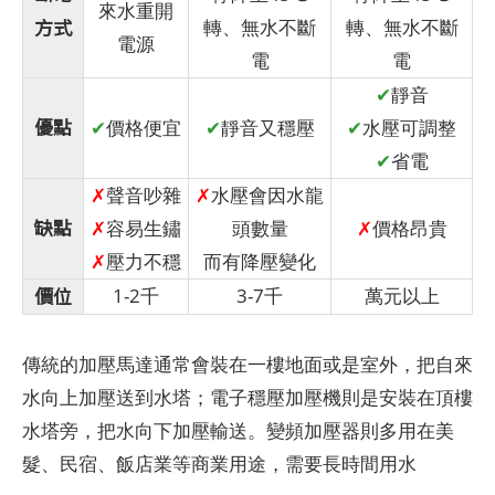
來水重開
方式
轉、無水不斷
轉、無水不斷
電源
電
電
✔
靜音
優點
✔
價格便宜
✔
靜音又穩壓
✔
水壓可調整
✔
省電
✗
聲音吵雜
✗
水壓會因水龍
缺點
✗
容易生鏽
頭數量
✗
價格昂貴
✗
壓力不穩
而有降壓變化
價位
1-2千
3-7千
萬元以上
傳統的加壓馬達通常會裝在一樓地面或是室外，把自來
水向上加壓送到水塔；電子穩壓加壓機則是安裝在頂樓
水塔旁，把水向下加壓輸送。變頻加壓器則多用在美
髮、民宿、飯店業等商業用途，需要長時間用水