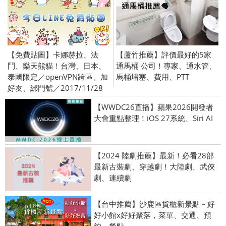
【免費貼圖】卡娜赫拉、法
【蘆竹推薦】評價最好的5家
鬥、樂天熊貓！台灣、日本、
通馬桶 公司！專家、通水管、
泰國限定／openVPN跨區、加
馬桶堵塞、費用、PTT
好友、綁門號／2017/11/28
【WWDC26直播】蘋果2026開發者
大會重點整理！iOS 27系統、Siri AI
【2024 陸劇推薦】最新！必看28部
最新古裝劇、穿越劇！大陸劇、武俠
劇、連續劇
【台中推薦】沙鹿區貨櫃新景點－好
好小館x好好聚落，菜單、交通、預
約、餐點。