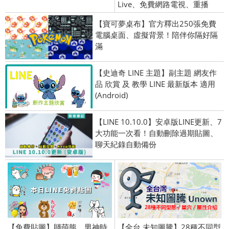
Live、免費網路電視、重播
【寶可夢桌布】官方釋出250張免費
電腦桌面、虛擬背景！陪伴你隔好隔
滿
【史迪奇 LINE 主題】副主題 網友作
品 欣賞 及 教學 LINE 最新版本 適用
(Android)
【LINE 10.10.0】安卓版LINE更新、7
大功能一次看！自動刪除過期貼圖、
聊天紀錄自動備份
【免費貼圖】賤萌熊、男神時
【全台 未知圖騰】28種不同型