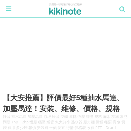
【大安推薦】評價最好5種抽水馬達、
加壓馬達！安裝、維修、價格、規格
靜音 抽水馬達 加壓馬達 原理 噪音 空轉 運轉 恆壓 穩壓 規格 漏水 功率 常見
問題 1hp、2hp 恆壓 穩壓 爆管 忽大忽小 熱水器 壓力桶 機種 種類 壽命 價
錢 費用 多少錢 報價 安裝費 平價 便宜 行情 價格表 收費 PTT、Dcard、