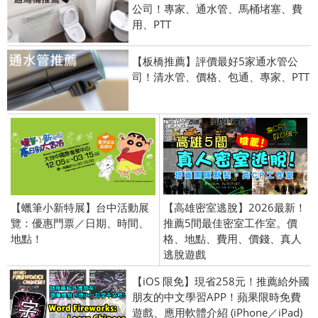
公司！專家、通水管、馬桶堵塞、費
用、PTT
【板橋推薦】評價最好5家通水管公
司！清水管、價格、包通、專家、PTT
【蠟筆小新特展】台中活動展
【高雄密室逃脫】2026最新！
覽：優惠門票／日期、時間、
推薦5間最佳密室工作室。價
地點！
格、地點、費用、價錢、真人
逃脫遊戲
【iOS 限免】現省258元！推薦給外國
朋友的中文學習APP！蘋果限時免費
遊戲、應用軟體介紹 (iPhone／iPad)