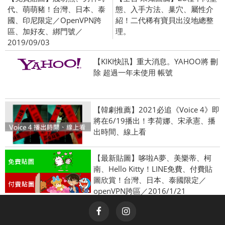
代、萌萌豬！台灣、日本、泰
態、入手方法、巢穴、屬性介
國、印尼限定／OpenVPN跨
紹！二代稀有寶貝出沒地總整
區、加好友、綁門號／
理。
2019/09/03
【KIKI快訊】重大消息。YAHOO將 刪
除 超過一年未使用 帳號
【韓劇推薦】2021必追《Voice 4》即
將在6/19播出！李荷娜、宋承憲、播
出時間、線上看
【最新貼圖】哆啦A夢、美樂蒂、柯
南、Hello Kitty！LINE免費、付費貼
圖欣賞！台灣、日本、泰國限定／
openVPN跨區／2016/1/21