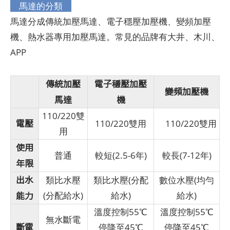
馬達的分類
馬達分成傳統加壓馬達、電子穩壓加壓機、變頻加壓
機、熱水器專用加壓馬達。常見的品牌有大井、木川、
APP
傳統加壓
電子穩壓加壓
變頻加壓機
馬達
機
110/220雙
電壓
110/220雙用
110/220雙用
用
使用
普通
較短(2.5-6年)
較長(7-12年)
年限
出水
類比水壓
類比水壓(分配
數位水壓(均勻
能力
(分配給水)
給水)
給水)
溫度控制55℃
溫度控制55℃
無水斷電
斷電
停降至45℃
停降至45℃