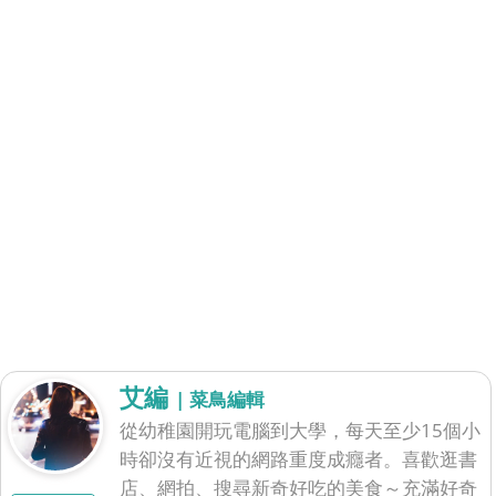
艾編
| 菜鳥編輯
從幼稚園開玩電腦到大學，每天至少15個小
時卻沒有近視的網路重度成癮者。喜歡逛書
店、網拍、搜尋新奇好吃的美食～充滿好奇