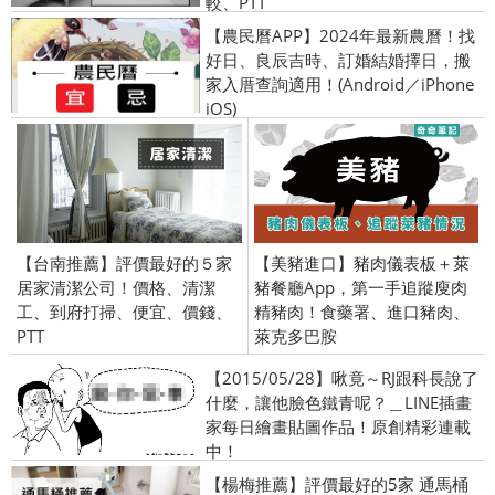
較、PTT
【農民曆APP】2024年最新農曆！找
好日、良辰吉時、訂婚結婚擇日，搬
家入厝查詢適用！(Android／iPhone
iOS)
【台南推薦】評價最好的５家
【美豬進口】豬肉儀表板＋萊
居家清潔公司！價格、清潔
豬餐廳App，第一手追蹤廋肉
工、到府打掃、便宜、價錢、
精豬肉！食藥署、進口豬肉、
PTT
萊克多巴胺
【2015/05/28】啾竟～RJ跟科長說了
什麼，讓他臉色鐵青呢？＿LINE插畫
家每日繪畫貼圖作品！原創精彩連載
中！
【楊梅推薦】評價最好的5家 通馬桶