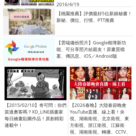
2016/4/19
【桃園推薦】評價最好5位新娘秘書！
新秘、價位、行情、PTT推薦
【雲端備份照片】Google相簿新功
能、可分享照片給親友！原畫質檔
案、傳訊息、iOS／Android版
【2015/02/10】奇可問：你們
【2026春晚】大陸春節晚會
當過奧客嗎？XD_LINE插畫家
YouTube直播、線上看！央
每日繪畫貼圖作品！原創精彩
視、湖南衛視、北京衛視、東
連載中！
方衛視、浙江衛視、江蘇衛
視、湖南衛視、轉播、CCTV、