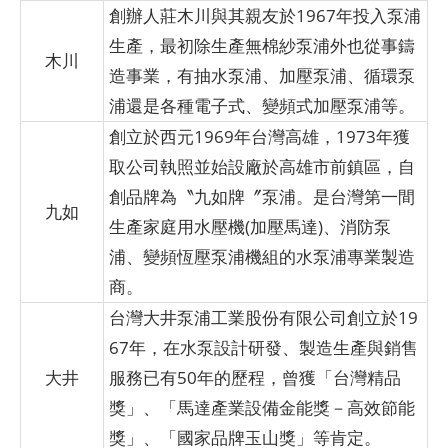
創辦人莊木川與其親友於1967年投入泵浦
生產，最初除生產無棉紗泵浦外也從事鑄
木川
造事業，有抽水泵浦、加壓泵浦、循環泵
浦還是各種電子式、變頻式加壓泵浦等。
創立於西元1969年台灣高雄，1973年獲
取公司執照並始設廠於高雄市前鎮區，自
創品牌為〝九如牌〞泵浦。是台灣第一間
九如
生產家庭用水壓機(加壓馬達)、消防泵
浦、變頻恆壓泵浦機組的水泵浦專業製造
商。
台灣大井泵浦工業股份有限公司創立於19
67年，在水泵設計研發、製造生產與銷售
大井
服務已有50年的歷程，曾獲「台灣精品
獎」、「馬達產業設備金能獎－高效節能
獎」、「國家品牌玉山獎」等肯定。