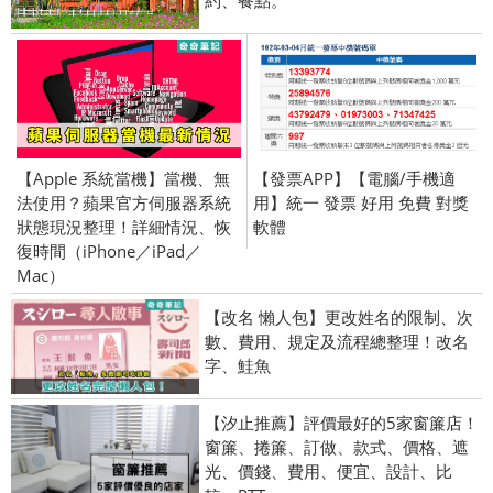
【Apple 系統當機】當機、無
【發票APP】【電腦/手機適
法使用？蘋果官方伺服器系統
用】統一 發票 好用 免費 對獎
狀態現況整理！詳細情況、恢
軟體
復時間（iPhone／iPad／
Mac）
【改名 懶人包】更改姓名的限制、次
數、費用、規定及流程總整理！改名
字、鮭魚
【汐止推薦】評價最好的5家窗簾店！
窗簾、捲簾、訂做、款式、價格、遮
光、價錢、費用、便宜、設計、比