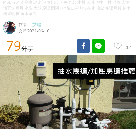
Mobile01 小惡魔 評比 評價 比較 大井 九如 木川 大川 頂樓 一樓 品牌 大樓
地下水 農用 小型 大型 原理 開關 DIY 逆止閥 無法抽水 檢查 修理 壞掉 抽水
機 加壓機 沉水泵浦
作者：
艾編
文章2021-06-10
79
142
分享