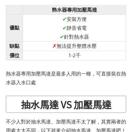
熱水器專用加壓馬達
✔
安裝方便
優點
✔
靜音省電
✔
針對熱水器
缺點
✗
無法提升整體水壓
價位
1-2千
熱水器專用加壓馬達是最多人用的一種，可直接裝在熱
水器入水口處
抽水馬達 VS 加壓馬達
不少人對於抽水馬達、加壓馬達不太了解，其實兩者的
用處大大不同，以下就來介紹抽水馬達、加壓馬達吧！