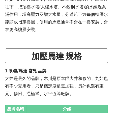
往下，把頂樓水塔(大樓水塔、不銹鋼水塔)的水經過泵
浦作用，增高壓力及增大水量，分送給下方每個樓層水
龍頭或指定樓層，使用的馬達通常不會在一樓安裝，會
在更高樓層安裝。
加壓馬達 規格
1.泵浦/馬達 常見 品牌
大井是最久的品牌，木川是原本跟大井和夥的；九如也
有不少愛用者，只是穩定度還需加強，另外也還有東
元、修附、浥極幫、水平恆等廠牌。
品牌名稱
介紹