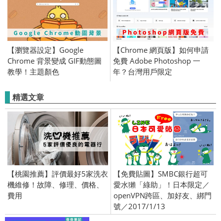
【瀏覽器設定】Google
【Chrome 網頁版】如何申請
Chrome 背景變成 GIF動態圖
免費 Adobe Photoshop 一
教學！主題顏色
年？台灣用戶限定
精選文章
【桃園推薦】評價最好5家洗衣
【免費貼圖】SMBC銀行超可
機維修！故障、修理、價格、
愛水獺「綠助」！日本限定／
費用
openVPN跨區、加好友、綁門
號／2017/1/13