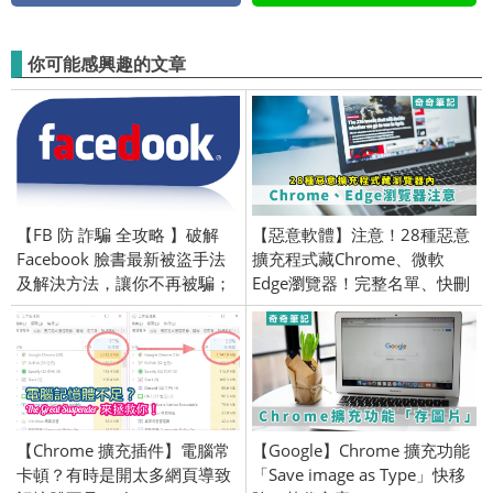
你可能感興趣的文章
【FB 防 詐騙 全攻略 】破解
【惡意軟體】注意！28種惡意
Facebook 臉書最新被盜手法
擴充程式藏Chrome、微軟
及解決方法，讓你不再被騙；
Edge瀏覽器！完整名單、快刪
持續更新詐騙技巧
除
【Chrome 擴充插件】電腦常
【Google】Chrome 擴充功能
卡頓？有時是開太多網頁導致
「Save image as Type」快移