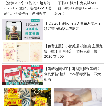
【變臉 APP】狂洗板！超夯的
【下載FB影片】免安裝APP！
Snapchat 童顏、變性APP ！嬰
一鍵下載HD 臉書 Facebook
兒化、換臉特效、使用教學
影片！
【iOS 26】iPhone 3D 桌布怎麼用？
鎖定畫面動態桌布設定
【免費主題】小熊維尼 擁抱篇 主題免
費下載！台灣限定、限時免費下載／
2020/01/09
【酒精地圖APP】哪裡買得到酒精？
查詢酒精地點、75%消毒酒精、四大
超商