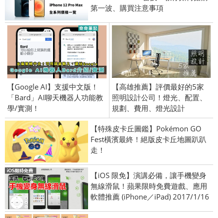
第一波、購買注意事項
【Google AI】支援中文版！
【高雄推薦】評價最好的5家
「Bard」AI聊天機器人功能教
照明設計公司！燈光、配置、
學/實測！
規劃、費用、燈光設計
【特殊皮卡丘圖鑑】Pokémon GO
Fest橫濱最終！絕版皮卡丘地圖趴趴
走！
【iOS 限免】演講必備，讓手機變身
無線滑鼠！蘋果限時免費遊戲、應用
軟體推薦 (iPhone／iPad) 2017/1/16