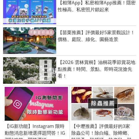
【相簿App】私密相簿App推薦！隱密
性極高、私密照片鎖起來
【苗栗推薦】評價最好5家景觀設計！
價格、庭院、綠化、園藝造景
【2026 雲林賞桐】油桐花季節賞花地
點推薦！時間、景點、即時花況搶先
看！
【IG新功能】Instagram 限時
【中壢推薦】評價最好的3家
動態消息新增選擇題問答！IG
除蟲公司！除白蟻、除蟑螂、