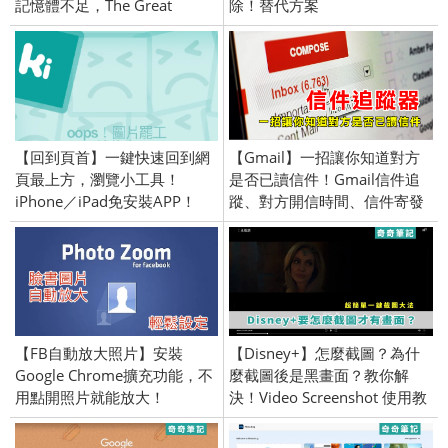
記憶體不足，The Great
除！替代方案
Suspender幫你解決！
【回到頁首】一鍵快速回到網
【Gmail】一招讓你知道對方
頁最上方，瀏覽小工具！
是否已讀信件！Gmail信件追
iPhone／iPad免安裝APP！
蹤、對方開信時間、信件寄發
成功、Chrome 擴充工具
【FB自動放大照片】安裝
【Disney+】怎麼截圖？為什
Google Chrome擴充功能，不
麼截圖後是黑畫面？教你解
用點開照片就能放大！
決！Video Screenshot 使用教
學