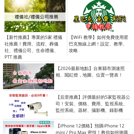
【新竹推薦】專業的5家 禮儀
【WiFi 教學】如何免費使用星
社推薦！費用、流程、葬儀
巴克無線上網！設定、教學、
社、禮儀公司、生命禮儀、
攻略
PTT 推薦
【2026最新地點】台東縣市測速照
相、闖紅燈，地圖、位置一覽表！
【后里推薦】評價最好的5家監視器公
司！安裝、價格、費用、監視系統、
監控系統、器材、攝影機、錄影機
【iPhone 12價格】預購iPhone 12
mini / Pro Max 密技！教你如何搶購