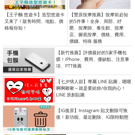
【王子麵 悠遊卡】造型悠遊卡
【豐原按摩推薦】按摩前必知
又來了！販售時間、地點、價
的5件事！全身、局部、紓
格報你知！
壓、按摩師、養生館、按摩
店、腳底按摩、價格、費用、
價錢、特殊 服務
【新竹推薦】評價最好的5家手機包
膜！iPhone、費用、優缺點、注意事
項、PTT推薦
【七夕情人節】專屬 LINE 貼圖，嗯嗯
啊啊啾啾～就是要給妳/你我的心！
LINE 原創貼圖
【IG復原】Instagram 貼文刪除可恢
復！新功能、最近刪除、IG限時動態