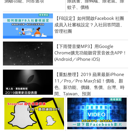
測驗功能、問答選項
除跳蚤、除螞蟻、除老鼠、除
蚊子、價格
【FB設定】如何開啟Facebook 社團
成員入社審核設定？入社回答問題、
管理社團
【下雨聲音樂MP3】用Google
Chrome擴充功能聽背景音效含APP！
(Android／iPhone iOS)
【重點整理】2019 蘋果最新iPhone
11／Pro／Pro Max介紹！價格、顏
色、新功能、價錢、售價、台灣、時
間、Taiwan、預測