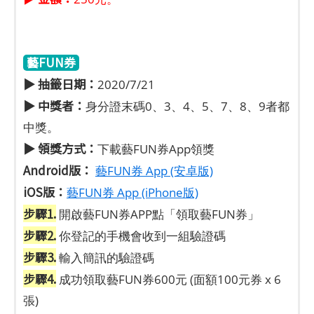
藝FUN券
▶ 抽籤日期：
2020/7/21
▶ 中獎者：
身分證末碼0、3、4、5、7、8、9者都
中獎。
▶ 領獎方式：
下載藝FUN券App領獎
Android版：
藝FUN券 App (安卓版)
iOS版：
藝FUN券 App (iPhone版)
步驟1.
開啟藝FUN券APP點「領取藝FUN券」
步驟2.
你登記的手機會收到一組驗證碼
步驟3.
輸入簡訊的驗證碼
步驟4.
成功領取藝FUN券600元 (面額100元券 x 6
張)