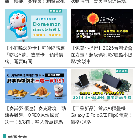
播、轉播、賽程表！網路電視
活動時間、勤美草悟道廣場、
GQ雜誌活動。
【小叮噹悠遊卡】可伸縮感應
【免費小提燈】2026台灣燈會
「哆啦A夢」造型卡！預購價
在嘉義！超級瑪利歐/喔熊小提
格、開賣時間
燈/接駁車
【麥當勞 優惠】麥克雞塊、勁
【三星新品】首款AI摺疊機
辣香雞翅、OREO冰炫風買一
Galaxy Z Fold6/Z Flip6開賣！
送一！6/8前，輸入優惠碼馬
價格/規格
上兌換！限時 優惠
精選文章