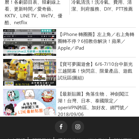
曆！各劇節目表、韓劇線上
冷氣清洗！洗冷氣、費用、清
看、更新時間／愛奇藝、
潔、到府服務、DIY、PTT推薦
KKTV、LINE TV、WeTV、優
酷、netflix
【iPhone 轉圈圈】左上角／右上角轉
圈轉不停？6招教你解決！蘋果／
Apple／iPad
【寶可夢園遊會】6/6-7/10台中新光
三越開幕！快閃店、限量產品、遊戲
試玩區(圖組)
【最新貼圖】角落生物 、神劍闖江
湖！台灣、日本、泰國限定／
openVPN跨區、加好友、綁門號／
2018/09/06