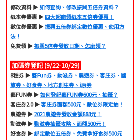
修改資料 ▶
如何查詢、修改振興五倍券資料？
紙本券優惠 ▶
四大超商領紙本五倍券優惠！
數位券優惠 ▶
振興五倍券綁定數位優惠、使用方
法！
免費領 ▶
振興5倍券發放日期、怎麼領？
加碼券登記 (9/22-10/29)
8種券 ▶
藝Fun券、動滋券、農遊券、客庄券、國
旅券、好食券、地方創生券、i原券
藝FUN券 ▶
如何登記藝FUN券600元、抽籤？
客庄券2.0 ▶
客庄券面額500元、數位券限定抽！
農遊券 ▶
2021農遊券發放金額888元！
動滋券 ▶
動滋券抽籤攻略、面額500元！
好食券 ▶
綁定數位五倍券、免費拿好食券500元