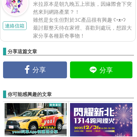
米拉原本是朝九晚五上班族，因緣際會下突
然來到網路產業？！
雖然是女生但對於3C產品很有興趣 ʕ•ᴥ•ʔ
連絡信箱
最討厭整天待在家裡、喜歡到處玩，想跟大
家分享各種新奇事物！
分享這篇文章
分享
分享
你可能感興趣的文章