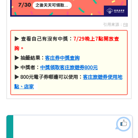
引用來源：
FB
▶ 查看自己有沒有中獎：
7/29晚上7點開放查
詢。
▶ 抽籤結果：
客庄券中獎查詢
▶ 中獎者：
中獎領取客庄旅遊券800元
▶ 800元電子券哪邊可以使用：
客庄旅遊券使用地
點、店家