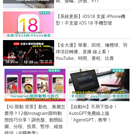
商、塵蟎、評價、PTT
【系統更新】iOS18 支援 iPhone機
型！不支援 iOS 18 手機型號
【全大運】舉重、田徑、橄欖球、羽
球項目轉播、直播 線上看！
YouTube、時間、賽程、比賽
【IG 限動 背景】顏色、漸層怎
【自動AI】不用下指令！
麼用？12個Instagram限時動
AutoGPT免費線上版
態技巧分享！調色盤、動態貼
「AgentGPT」教學！
圖、分段、投票、暫停、縮放
鏡頭（步驟教學）