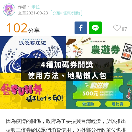
作者：
米拉
文章2021-09-23
分類>
優惠/活動
102
87
分享
因為疫情的關係，政府為了要振興台灣經濟，所以推出
振興三倍券給民眾們消費使用，另外部分行政單位也推