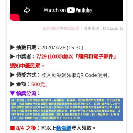
影片/圖片失效請點我
引用來源：
MOESports
|
▶ 抽籤日期：
2020/7/28 (15:30)
▶ 中獎者：
7/29 (10:00)前以「簡訊和電子郵件」
通知中籤民眾。
▶ 領獎方式：
登入動滋網領取QR Code使用。
▶ 金額：
500元。
▼ 領獎分流：
■ 8/4 之後：
可以上
動滋網
登入領取。