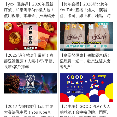
【yoxi 優惠碼】2026年最新
【跨年直播】2026新北跨年
序號，和泰叫車App懶人包！
YouTube直播！煙火、演唱
使用教學、乘車金、推薦碼分
會、卡司、線上看、地點、時
享、序號、PTT
間、藝人
【2025 過年禮盒】最新！春
【麥當勞優惠】領取優惠碼！
節送禮推薦！人氣排行/平價、
雞塊買一送一、歡樂送雙人套
長輩/客戶拜年
餐8折！
【2017 英雄聯盟】LoL 世界
【台中場】GQOD PLAY 大人
大賽決戰中國！YouTube直
的球池！台中輪你跳、門票、