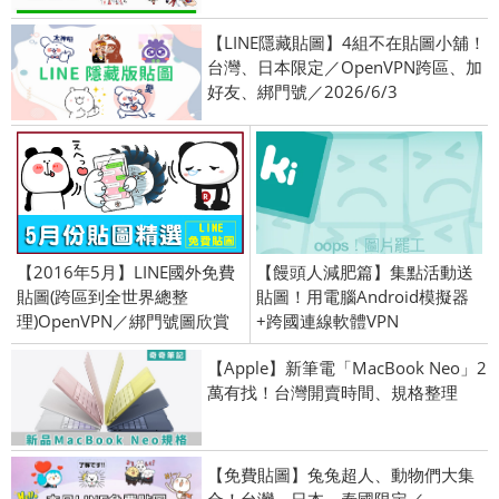
【LINE隱藏貼圖】4組不在貼圖小舖！
台灣、日本限定／OpenVPN跨區、加
好友、綁門號／2026/6/3
【2016年5月】LINE國外免費
【饅頭人減肥篇】集點活動送
貼圖(跨區到全世界總整
貼圖！用電腦Android模擬器
理)OpenVPN／綁門號圖欣賞
+跨國連線軟體VPN
【Apple】新筆電「MacBook Neo」2
萬有找！台灣開賣時間、規格整理
【免費貼圖】兔兔超人、動物們大集