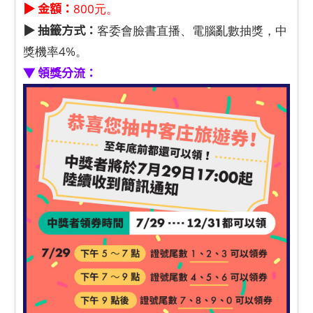
▶ 金額：
800元。
▶ 抽籤方式：
客委會臉書直播、電腦亂數抽獎，中
獎機率4%。
▼ 領獎分流：