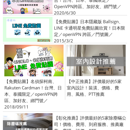
合！台灣、日本、泰國限定／
OpenVPN跨區、加好友、綁門號／
2020/6/30
【免費貼圖】日本隱藏版 Ballsign、
LINE 卡通明星免費貼圖欣賞！日本限
定／openVPN 跨區／門號圖／
2015/3/2
【免費貼圖】名偵探柯南、
【中正推薦】評價最好的5家
Rakuten Cardman！台灣、日
室內設計！裝潢、價格、費
本、泰國限定／openVPN跨
用、風格、PTT推薦
區、加好友、綁門號／
2018/09/11
【彰化推薦】評價最好的5家除塵蟎公
司！價格、費用、到府服務、推薦廠