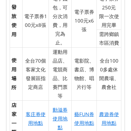
發
包，可
250元
電子票券
放
電子票券1
分次消
限一次使
100元x6
使
00元x8張
費，用
用完畢
張
用
完為
需跨鄉鎮
止。
市區消費
運動用
使
全台70個
品店、
電影院、
全台100
用
客家文化
電競商
書店、博
0多處休
場
發展區指
品、比
物館、唱
閒農場、
所
定商店
賽門票
片行等
農會社
等
店
動滋券
家
客庄券使
藝FUN券
農遊券使
使用地
一
用地點
使用地點
用地點
點