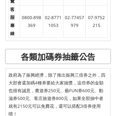
覽
客
服
0800-898
02-8771
02-77457
07-9752
專
369
1053
979
215
線
各類加碼券抽籤公告
政府為了振興經濟，除了推出振興三倍券之外，四
大部會還加碼4種券要給大家抽獎，這些券的金額
也很有誠意，農遊券250元、藝FUN券600元、動
滋券500元、客庄旅遊券800元，如果全部抽中者
就有2150元可以免費花，還可以搭配3倍券使用
唷！