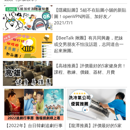
【隱藏貼圖】5組不在貼圖小舖的新貼
圖！openVPN跨區、加好友／
2021/7/1
【BeeTalk 揪團】有共同興趣，把妹
或交男朋友不怕沒話題，志同道合一
起來揪團。
【高雄推薦】評價最好的5家健身房！
課程、教練、價錢、器材、月費
【2022年】台日韓劇追劇行事
【龍潭推薦】評價最好的5家