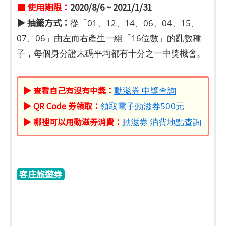
■ 使用期限：
2020/8/6 ~ 2021/1/31
▶ 抽籤方式：
從「01、12、14、06、04、15、
07、06」由左而右產生一組「16位數」的亂數種
子，每個身分證末碼平均都有十分之一中獎機會。
▶ 查看自己有沒有中獎：
動滋券 中獎查詢
▶ QR Code 券領取：
領取電子動滋券500元
▶ 哪裡可以用動滋券消費：
動滋券 消費地點查詢
客庄旅遊券