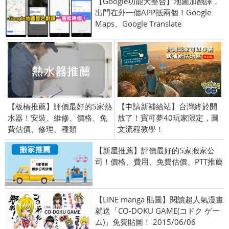
【Google功能大整合】地圖加翻譯，
出門在外一個APP抵兩個！Google
Maps、Google Translate
【板橋推薦】評價最好的5家熱
【申請新補給站】台灣終於開
水器！安裝、維修、價格、免
放了！寶可夢40玩家限定，圖
費估價、修理、種類
文流程教學！
【新屋推薦】評價最好的5家搬家公
司！價格、費用、免費估價、PTT推薦
【LINE manga 貼圖】閱讀超人氣漫畫
就送「CO-DOKU GAME(コドク ゲー
ム)」免費貼圖！ 2015/06/06