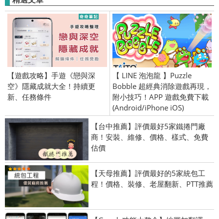
【遊戲攻略】手遊《戀與深
【 LINE 泡泡龍 】Puzzle
空》隱藏成就大全！持續更
Bobble 超經典消除遊戲再現，
新、任務條件
附小技巧！APP 遊戲免費下載
(Android/iPhone iOS)
【台中推薦】評價最好5家鐵捲門廠
商！安裝、維修、價格、樣式、免費
估價
【天母推薦】評價最好的5家統包工
程！價格、裝修、老屋翻新、PTT推薦