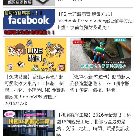
【FB 大頭照病毒 解毒方式】
Facebook Private Video縮址解毒方法
出爐！快前往預防及避免！
【免費貼圖】香菇妹再現！超
【蠟筆小新 悠遊卡】動感超人
可愛動物大集合！！柯基、刺
公仔造型悠遊卡，7-11獨家販
蝟、小豬、小浣熊LINE 免費貼
售！預購、價格、時間
圖欣賞！openVPN 跨區／
2015/4/28
【桃園觀光工廠】2026年最新版！桃
園18間觀光工廠，北部地區最夯景
點，交通、地址、時間、玩樂資訊攻
略。