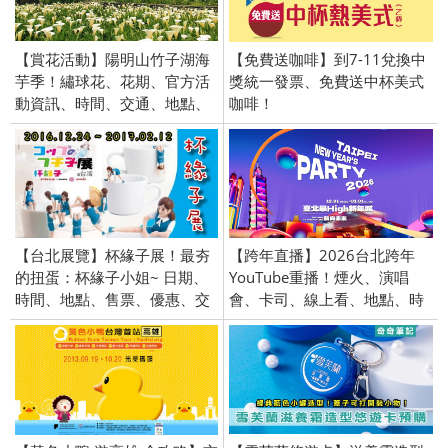
【賞花活動】陽明山竹子湖海
【免費送咖啡】到7-11兌換中
芋季！繡球花、花期、官方活
獎統一發票、免費送中杯美式
動資訊、時間、交通、地點、
咖啡！
接駁車
【台北展覽】杯緣子展！最夯
【跨年直播】2026台北跨年
的扭蛋：杯緣子小姐~ 日期、
YouTube重播！煙火、演唱
時間、地點、售票、優惠、交
會、卡司、線上看、地點、時
通、ibon、票價
間、藝人