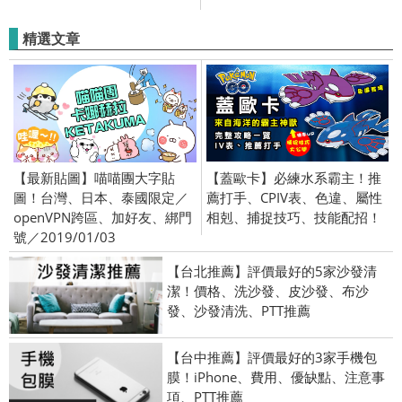
精選文章
【最新貼圖】喵喵團大字貼
【蓋歐卡】必練水系霸主！推
圖！台灣、日本、泰國限定／
薦打手、CPIV表、色違、屬性
openVPN跨區、加好友、綁門
相剋、捕捉技巧、技能配招！
號／2019/01/03
【台北推薦】評價最好的5家沙發清
潔！價格、洗沙發、皮沙發、布沙
發、沙發清洗、PTT推薦
【台中推薦】評價最好的3家手機包
膜！iPhone、費用、優缺點、注意事
項、PTT推薦