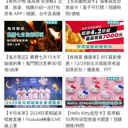
【黃色小鴨 遊高雄 全攻略】交
【雪芙蘭悠遊卡】滋養霜造型
通、旅遊、地圖介紹一次打包
悠遊卡！蓋子可打開！預購時
所有 APP！桃園、台中及基隆
間/價格
活動日期時間公佈 / 霍夫曼
【鬼月禁忌】農曆七月15大不
【肯德基 優惠券】KFC最新優
能做的事！鬼門開注意事項/習
惠！12/28前出示就能享有超
俗/由來
划算折扣！優惠卷、PTT
【卡司名單】2024巨星耶誕演
【Hello Kitty造型卡】凱蒂貓
唱會直播！Youtube轉播/LIVE
50周年頭型悠遊卡開賣！預購
線上看
價格/時間