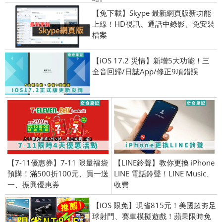
【免下載】Skype 最新網頁版新功能
上線！HD視訊、通話中錄影、免安裝
檔案
【iOS 17.2 災情】新增5大功能！三
全音回歸/日誌App/修正9項錯誤
【7-11優惠券】7-11 限量福袋
【LINE鈴聲】教你更換 iPhone
預購！滿500折100元、買一送
LINE 電話鈴聲！LINE Music、
一、振興優惠券
收費
【iOS 限免】現省815元！美國超夯足
球射門、賽車模擬遊戲！蘋果限時免