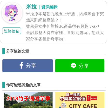
米拉
| 資深編輯
米拉原本是朝九晚五上班族，因緣際會下突
然來到網路產業？！
雖然是女生但對於3C產品很有興趣 ʕ•ᴥ•ʔ
連絡信箱
最討厭整天待在家裡、喜歡到處玩，想跟大
家分享各種新奇事物！
分享這篇文章
分享
分享
你可能感興趣的文章