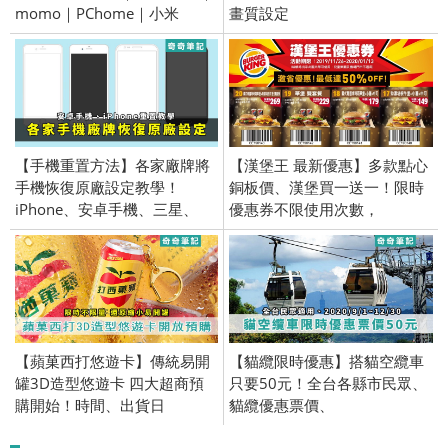
momo｜PChome｜小米
畫質設定
【手機重置方法】各家廠牌將
【漢堡王 最新優惠】多款點心
手機恢復原廠設定教學！
銅板價、漢堡買一送一！限時
iPhone、安卓手機、三星、
優惠券不限使用次數，
HTC、重設手機
11/26~1/13限定！
【蘋菓西打悠遊卡】傳統易開
【貓纜限時優惠】搭貓空纜車
罐3D造型悠遊卡 四大超商預
只要50元！全台各縣市民眾、
購開始！時間、出貨日
貓纜優惠票價、
2020/9/1~12/30