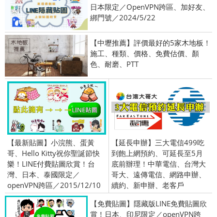
日本限定／OpenVPN跨區、加好友、
綁門號／2024/5/22
【中壢推薦】評價最好的5家木地板！
施工、種類、價格、免費估價、顏
色、耐磨、PTT
【最新貼圖】小浣熊、蛋黃
【延長申辦】三大電信499吃
哥、Hello Kitty祝你聖誕節快
到飽上網預約、可延長至5月
樂！LINE付費貼圖欣賞！台
底前辦理！中華電信、台灣大
灣、日本、泰國限定／
哥大、遠傳電信、網路申辦、
openVPN跨區／2015/12/10
續約、新申辦、老客戶
【免費貼圖】隱藏版LINE免費貼圖欣
賞！日本、印尼限定／openVPN跨