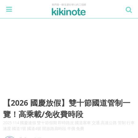
【2026 國慶放假】雙十節國道管制一
覽！高乘載/免收費時段
2025 114 國慶連假 雙十節假期 即時路況 國道塞車 交通 高速公路 管制 行車
速度 國道1號 國道4號 開放路肩時段 半價 免費