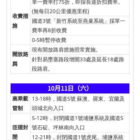
單一費率打75折，即採長途折扣費率。
(無每日20公里優惠里程)
收費措
國道3號「新竹系統至燕巢系統」採單一
施
費率再8折收費
0-5時暫停收費
現有開放路肩措施照常實施。
開放路
針對易壅塞路段增開33處及延長18處路
肩
段路肩。
10月11日（六）
高乘載
13-18時，國道5號 蘇澳、羅東、宜蘭及
管制
頭城北向入口
5-12時，封閉國道1號埔鹽系統及國道5
匝道封
號石碇、坪林南向入口
閉
12-21時，封閉國道1號虎尾、埔鹽系統