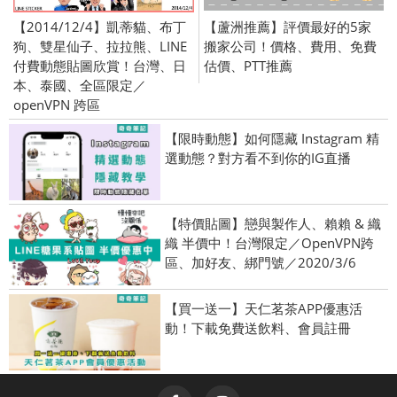
【2014/12/4】凱蒂貓、布丁
【蘆洲推薦】評價最好的5家
狗、雙星仙子、拉拉熊、LINE
搬家公司！價格、費用、免費
付費動態貼圖欣賞！台灣、日
估價、PTT推薦
本、泰國、全區限定／
openVPN 跨區
【限時動態】如何隱藏 Instagram 精
選動態？對方看不到你的IG直播
【特價貼圖】戀與製作人、賴賴 & 織
織 半價中！台灣限定／OpenVPN跨
區、加好友、綁門號／2020/3/6
【買一送一】天仁茗茶APP優惠活
動！下載免費送飲料、會員註冊