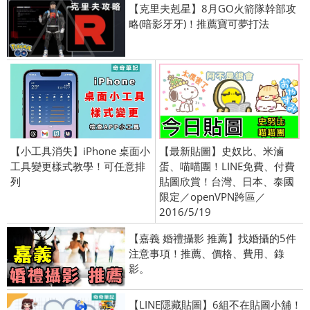
【克里夫剋星】8月GO火箭隊幹部攻
略(暗影牙牙)！推薦寶可夢打法
【小工具消失】iPhone 桌面小
【最新貼圖】史奴比、米滷
工具變更樣式教學！可任意排
蛋、喵喵團！LINE免費、付費
列
貼圖欣賞！台灣、日本、泰國
限定／openVPN跨區／
2016/5/19
【嘉義 婚禮攝影 推薦】找婚攝的5件
注意事項！推薦、價格、費用、錄
影。
【LINE隱藏貼圖】6組不在貼圖小舖！