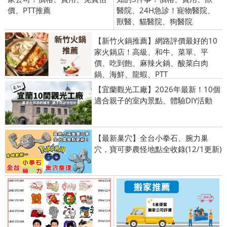
價、PTT推薦
醫院、24H急診！寵物醫院、
獸醫、貓醫院、狗醫院
【新竹火鍋推薦】網路評價最好的10
家火鍋店！高級、和牛、菜單、平
價、吃到飽、麻辣火鍋、酸菜白肉
鍋、海鮮、龍蝦、PTT
【宜蘭觀光工廠】2026年最新！10個
適合親子的室內景點、體驗DIY活動
【最新巢穴】全台小拳石、腕力巢
穴，寶可夢農怪地點全收錄(12/1更新)