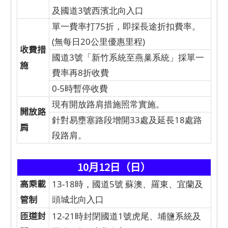
及國道3號西濱北向入口
單一費率打75折，即採長途折扣費率。
(無每日20公里優惠里程)
收費措
國道3號「新竹系統至燕巢系統」採單一
施
費率再8折收費
0-5時暫停收費
現有開放路肩措施照常實施。
開放路
針對易壅塞路段增開33處及延長18處路
肩
段路肩。
10月12日（日）
高乘載
13-18時，國道5號 蘇澳、羅東、宜蘭及
管制
頭城北向入口
匝道封
12-21時封閉國道1號虎尾、埔鹽系統及