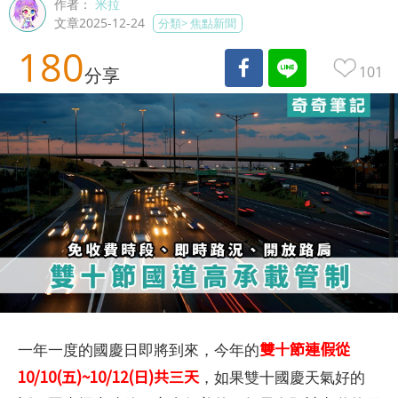
作者：
米拉
文章2025-12-24
分類>
焦點新聞
180
101
分享
雙十節連假從
一年一度的國慶日即將到來，今年的
10/10(五)~10/12(日)共三天
，如果雙十國慶天氣好的