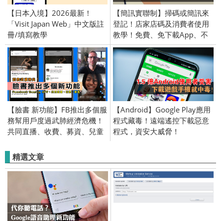
【日本入境】2026最新！
【簡訊實聯制】掃碼或簡訊來
「Visit Japan Web」中文版註
登記！店家店碼及消費者使用
冊/填寫教學
教學！免費、免下載App、不
留個資、無相機也可用！
【臉書 新功能】FB推出多個服
【Android】Google Play應用
務幫用戶度過武肺經濟危機！
程式藏毒！遠端遙控下載惡意
共同直播、收費、募資、兒童
程式，資安大威脅！
版 Messenger、Facebook
Gaming APP
精選文章