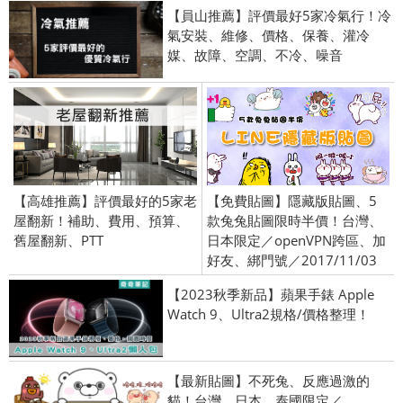
【員山推薦】評價最好5家冷氣行！冷
氣安裝、維修、價格、保養、灌冷
媒、故障、空調、不冷、噪音
【高雄推薦】評價最好的5家老
【免費貼圖】隱藏版貼圖、5
屋翻新！補助、費用、預算、
款兔兔貼圖限時半價！台灣、
舊屋翻新、PTT
日本限定／openVPN跨區、加
好友、綁門號／2017/11/03
【2023秋季新品】蘋果手錶 Apple
Watch 9、Ultra2規格/價格整理！
【最新貼圖】不死兔、反應過激的
貓！台灣、日本、泰國限定／