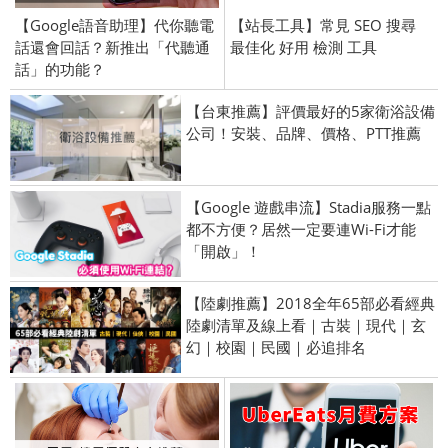
【Google語音助理】代你聽電
【站長工具】常見 SEO 搜尋
話還會回話？新推出「代聽通
最佳化 好用 檢測 工具
話」的功能？
【台東推薦】評價最好的5家衛浴設備
公司！安裝、品牌、價格、PTT推薦
【Google 遊戲串流】Stadia服務一點
都不方便？居然一定要連Wi-Fi才能
「開啟」！
【陸劇推薦】2018全年65部必看經典
陸劇清單及線上看｜古裝｜現代｜玄
幻｜校園｜民國｜必追排名