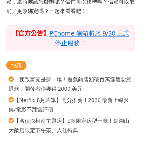
箱，這時候該怎麼辦呢？信件可以移轉嗎？信箱可以取
消／更改綁定嗎？一起來看看吧！
【官方公告】
PChome 信箱將於 9/30 正式
停止服務！
快訊
一夜致富竟是夢一場！遊戲銷售額破百萬卻遭惡意
退款，開發者僅獲得 2000 美元
【Netflix 8月片單】高分推薦！2026 最新上線影
集/電影不踩雷評價
【名偵探柯南主題房】5款限定房型一覽！劍湖山
大飯店限定下午茶、入住特典