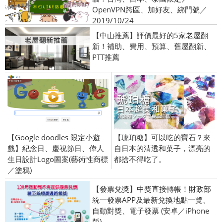
OpenVPN跨區、加好友、綁門號／
2019/10/24
【中山推薦】評價最好的5家老屋翻
新！補助、費用、預算、舊屋翻新、
PTT推薦
【Google doodles 限定小遊
【琥珀糖】可以吃的寶石？來
戲】紀念日、慶祝節日、偉人
自日本的清透和菓子，漂亮的
生日設計Logo圖案(藝術性商標
都捨不得吃了。
／塗鴉)
【發票兌獎】中獎直接轉帳！財政部
統一發票APP及最新兌換地點一覽、
自動對獎、電子發票 (安卓／iPhone
版)