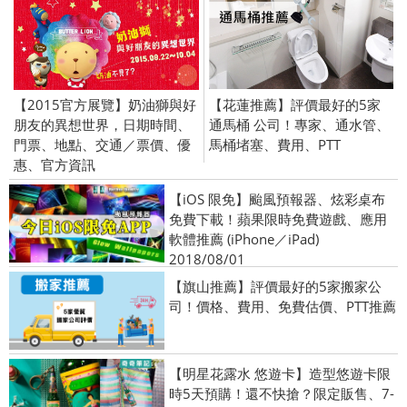
【2015官方展覽】奶油獅與好
【花蓮推薦】評價最好的5家
朋友的異想世界，日期時間、
通馬桶 公司！專家、通水管、
門票、地點、交通／票價、優
馬桶堵塞、費用、PTT
惠、官方資訊
【iOS 限免】颱風預報器、炫彩桌布
免費下載！蘋果限時免費遊戲、應用
軟體推薦 (iPhone／iPad)
2018/08/01
【旗山推薦】評價最好的5家搬家公
司！價格、費用、免費估價、PTT推薦
【明星花露水 悠遊卡】造型悠遊卡限
時5天預購！還不快搶？限定販售、7-