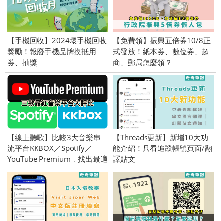
【手機回收】2024壞手機回收
【免費領】振興五倍券10/8正
獎勵！報廢手機品牌換抵用
式發放！紙本券、數位券、超
券、抽獎
商、郵局怎麼領？
【線上聽歌】比較3大音樂串
【Threads更新】新增10大功
流平台KKBOX／Spotify／
能介紹！只看追蹤帳號頁面/翻
YouTube Premium，找出最適
譯貼文
合你的方案