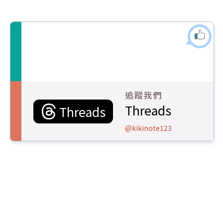
追蹤我們
Threads
Threads
@kikinote123