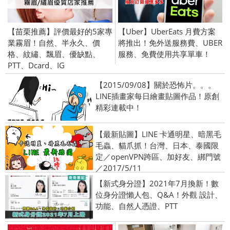
【苗栗推薦】評價最好的5家專
【Uber】UberEats 月費方案
業霧眉！自然、半永久、價
將推出！免外送服務費、UBER
格、紋繡、飄眉、優缺點、
服務、免費使用共享單車！
PTT、Dcard、IG
【2015/09/08】關於恐怖片。。。
LINE插畫家每日繪畫貼圖作品！原創
精彩連載中！
【最新貼圖】LINE 卡通明星、暗黑毛
毛蟲、貓爪抓！台灣、日本、泰國限
定／openVPN跨區、加好友、綁門號
／2017/5/11
【新式身分證】2021年7月換新！數
位身分證懶人包、Q&A！外觀 設計、
功能、自然人憑證、PTT