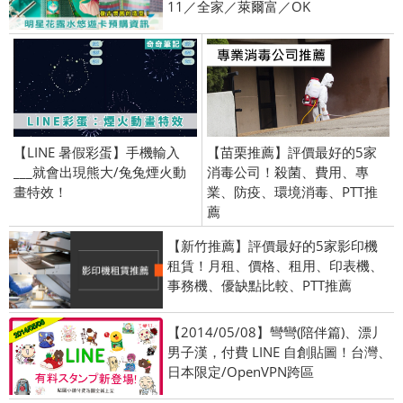
11／全家／萊爾富／OK
【LINE 暑假彩蛋】手機輸入
【苗栗推薦】評價最好的5家
___就會出現熊大/兔兔煙火動
消毒公司！殺菌、費用、專
畫特效！
業、防疫、環境消毒、PTT推
薦
【新竹推薦】評價最好的5家影印機
租賃！月租、價格、租用、印表機、
事務機、優缺點比較、PTT推薦
【2014/05/08】彎彎(陪伴篇)、漂丿
男子漢，付費 LINE 自創貼圖！台灣、
日本限定/OpenVPN跨區