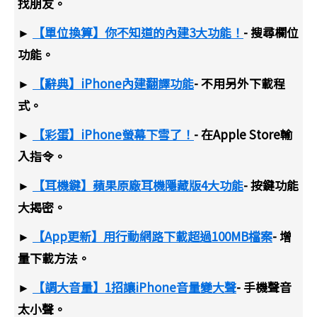
找朋友。
►
【單位換算】你不知道的內建3大功能！
- 搜尋欄位
功能。
►
【辭典】iPhone內建翻譯功能
- 不用另外下載程
式。
►
【彩蛋】iPhone螢幕下雪了！
- 在Apple Store輸
入指令。
►
【耳機鍵】蘋果原廠耳機隱藏版4大功能
- 按鍵功能
大揭密。
►
【App更新】用行動網路下載超過100MB檔案
- 增
量下載方法。
►
【調大音量】1招讓iPhone音量變大聲
- 手機聲音
太小聲。