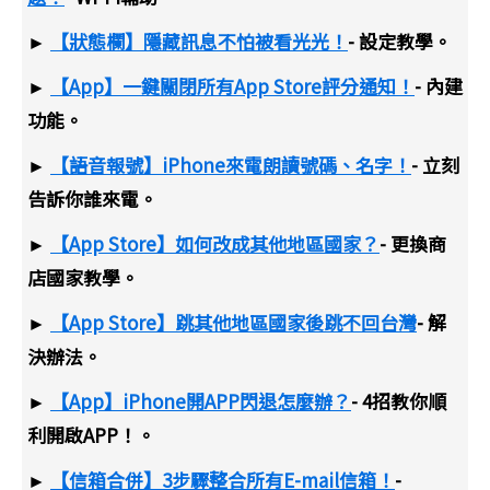
►
【狀態欄】隱藏訊息不怕被看光光！
- 設定教學。
►
【App】一鍵關閉所有App Store評分通知！
- 內建
功能。
►
【語音報號】iPhone來電朗讀號碼、名字！
- 立刻
告訴你誰來電。
►
【App Store】如何改成其他地區國家？
- 更換商
店國家教學。
►
【App Store】跳其他地區國家後跳不回台灣
- 解
決辦法。
►
【App】iPhone開APP閃退怎麼辦？
- 4招教你順
利開啟APP！。
►
【信箱合併】3步驟整合所有E-mail信箱！
-