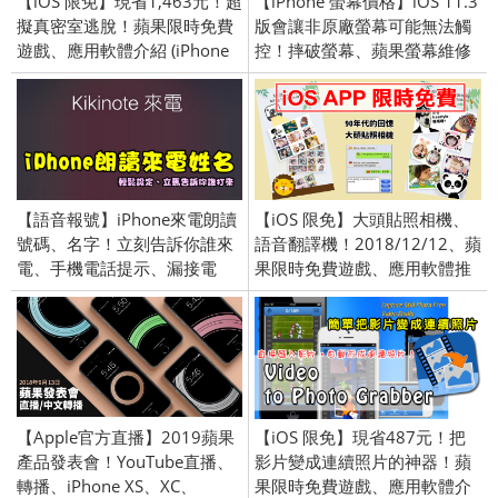
【iOS 限免】現省1,463元！超
【iPhone 螢幕價格】iOS 11.3
擬真密室逃脫！蘋果限時免費
版會讓非原廠螢幕可能無法觸
遊戲、應用軟體介紹 (iPhone
控！摔破螢幕、蘋果螢幕維修
／iPad) 2016/6/7
價格、官方零件、防堵機制、
配對更新失敗
【語音報號】iPhone來電朗讀
【iOS 限免】大頭貼照相機、
號碼、名字！立刻告訴你誰來
語音翻譯機！2018/12/12、蘋
電、手機電話提示、漏接電
果限時免費遊戲、應用軟體推
話、iPhone 全系列手機設定教
薦 (iPhone／iPad)
學。
【Apple官方直播】2019蘋果
【iOS 限免】現省487元！把
產品發表會！YouTube直播、
影片變成連續照片的神器！蘋
轉播、iPhone XS、XC、
果限時免費遊戲、應用軟體介