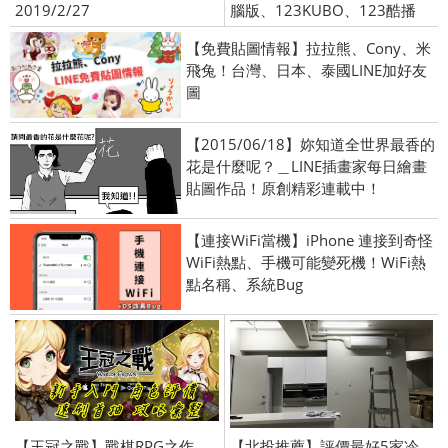
2019/2/27
腦版、123KUBO、123酷播
【免費貼圖情報】拉拉熊、Cony、米
飛兔！台灣、日本、泰國LINE加好友
圖
【2015/06/18】妳知道全世界最香的
花是什麼呢？＿LINE插畫家每日繪畫
貼圖作品！原創精彩連載中！
【連接WiFi當機】iPhone 連接到奇怪
WiFi熱點、手機可能變死機！WiFi熱
點名稱、系統Bug
【王冠之戰】戰棋RPG之作
【北投推薦】評價最好5家冷