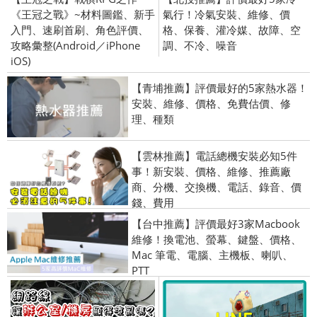
《王冠之戰》~材料圖鑑、新手
氣行！冷氣安裝、維修、價
入門、速刷首刷、角色評價、
格、保養、灌冷媒、故障、空
攻略彙整(Android／iPhone
調、不冷、噪音
iOS)
【青埔推薦】評價最好的5家熱水器！
安裝、維修、價格、免費估價、修
理、種類
【雲林推薦】電話總機安裝必知5件
事！新安裝、價格、維修、推薦廠
商、分機、交換機、電話、錄音、價
錢、費用
【台中推薦】評價最好3家Macbook
維修！換電池、螢幕、鍵盤、價格、
Mac 筆電、電腦、主機板、喇叭、
PTT