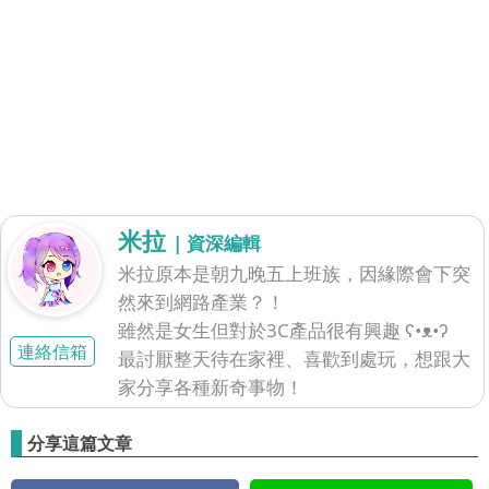
米拉
| 資深編輯
米拉原本是朝九晚五上班族，因緣際會下突
然來到網路產業？！
雖然是女生但對於3C產品很有興趣 ʕ•ᴥ•ʔ
連絡信箱
最討厭整天待在家裡、喜歡到處玩，想跟大
家分享各種新奇事物！
分享這篇文章