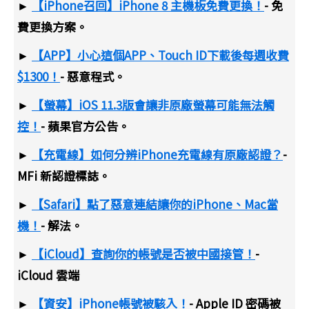
►
【iPhone召回】iPhone 8 主機板免費更換！
- 免
費更換方案。
►
【APP】小心這個APP、Touch ID下載後每週收費
$1300！
- 惡意程式。
►
【螢幕】iOS 11.3版會讓非原廠螢幕可能無法觸
控！
- 蘋果官方公告。
►
【充電線】如何分辨iPhone充電線有原廠認證？
-
MFi 新認證標誌。
►
【Safari】點了惡意連結讓你的iPhone、Mac當
機！
- 解法。
►
【iCloud】查詢你的帳號是否被中國接管！
-
iCloud 雲端
►
【資安】iPhone帳號被駭入！
- Apple ID 密碼被