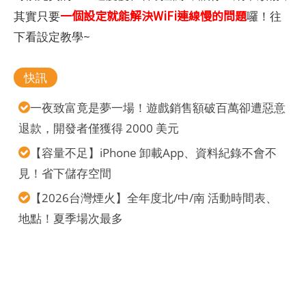
一個設定就能解決WiFi連線慢的問題
其實只要
囉！往
下看設定教學~
快訊
一夜致富竟是夢一場！遊戲銷售額破百萬卻遭惡意
退款，開發者僅獲得 2000 美元
【容量不足】iPhone 卸載App、資料紀錄不會不
見！省下儲存空間
【2026台灣煙火】全年度北/中/南 活動時間表、
地點！夏季場次最多