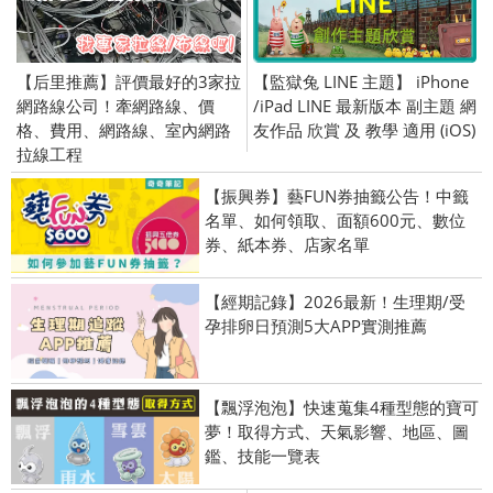
【后里推薦】評價最好的3家拉
【監獄兔 LINE 主題】 iPhone
網路線公司！牽網路線、價
/iPad LINE 最新版本 副主題 網
格、費用、網路線、室內網路
友作品 欣賞 及 教學 適用 (iOS)
拉線工程
【振興券】藝FUN券抽籤公告！中籤
名單、如何領取、面額600元、數位
券、紙本券、店家名單
【經期記錄】2026最新！生理期/受
孕排卵日預測5大APP實測推薦
【飄浮泡泡】快速蒐集4種型態的寶可
夢！取得方式、天氣影響、地區、圖
鑑、技能一覽表