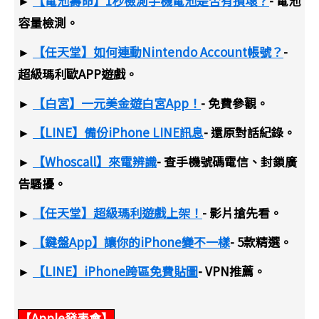
►
【電池壽命】1秒檢測手機電池是否有損壞？
- 電池
容量檢測。
►
【任天堂】如何連動Nintendo Account帳號？
-
超級瑪利歐APP遊戲。
►
【白宮】一元美金遊白宮App！
- 免費參觀。
►
【LINE】備份iPhone LINE訊息
- 還原對話紀錄。
►
【Whoscall】來電辨識
- 查手機號碼電信、封鎖廣
告騷擾。
►
【任天堂】超級瑪利遊戲上架！
- 影片搶先看。
►
【鍵盤App】讓你的iPhone變不一樣
- 5款精選。
►
【LINE】iPhone跨區免費貼圖
- VPN推薦。
【Apple發表會】