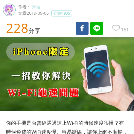
作者：
米拉
文章2019-09-06
分類>
iOS
228
161
分享
你的手機是否曾經遇過連上Wi-Fi的時候速度很慢？有
時候免費的WiFi速度慢、容易斷線，讓你上網不順暢，