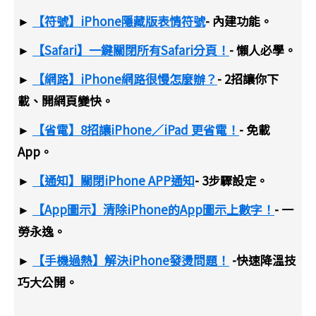
►
【符號】iPhone隱藏版表情符號
- 內建功能。
►
【Safari】一鍵關閉所有Safari分頁！
- 懶人必學。
►
【網路】iPhone網路很慢怎麼辦？
- 2招讓你下
載、開網頁變快。
►
【省電】8招讓iPhone／iPad 更省電！
- 免載
App。
►
【通知】關閉iPhone APP通知
- 3步驟設定。
►
【App圖示】清除iPhone的App圖示上數字！
- 一
勞永逸。
►
【手機過熱】解決iPhone發燙問題！
-快速降溫技
巧大公開。