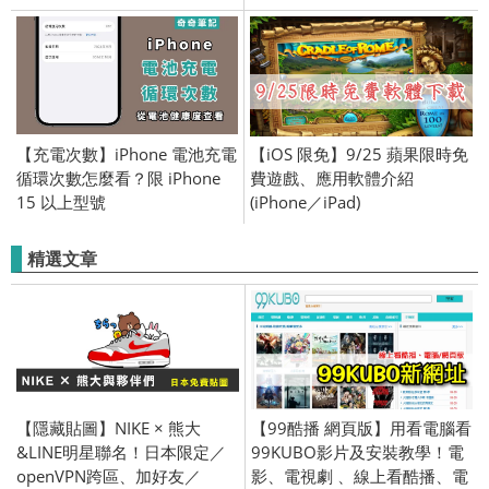
AirPods 2
紹 (iPhone／iPad) 2016/4/18
【充電次數】iPhone 電池充電
【iOS 限免】9/25 蘋果限時免
循環次數怎麼看？限 iPhone
費遊戲、應用軟體介紹
15 以上型號
(iPhone／iPad)
精選文章
【隱藏貼圖】NIKE × 熊大
【99酷播 網頁版】用看電腦看
&LINE明星聯名！日本限定／
99KUBO影片及安裝教學！電
openVPN跨區、加好友／
影、電視劇 、線上看酷播、電