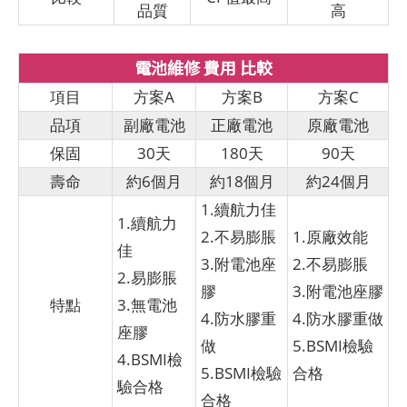
品質
高
電池維修 費用 比較
項目
方案A
方案B
方案C
品項
副廠電池
正廠電池
原廠電池
保固
30天
180天
90天
壽命
約6個月
約18個月
約24個月
1.續航力佳
1.續航力
2.不易膨脹
1.原廠效能
佳
3.附電池座
2.不易膨脹
2.易膨脹
膠
3.附電池座膠
特點
3.無電池
4.防水膠重
4.防水膠重做
座膠
做
5.BSMI檢驗
4.BSMI檢
5.BSMI檢驗
合格
驗合格
合格