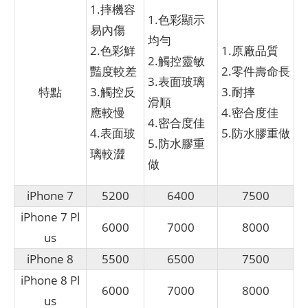
1.摔機容
1.色彩顯示
易內傷
均勻
2.色彩鮮
1.原廠品質
2.觸控靈敏
豔度較差
2.零件壽命長
3.表面玻璃
特點
3.觸控反
3.耐摔
滑順
應較慢
4.密合度佳
4.密合度佳
4.表面玻
5.防水膠重做
5.防水膠重
璃較澀
做
iPhone 7
5200
6400
7500
iPhone 7 Pl
6000
7000
8000
us
iPhone 8
5500
6500
7500
iPhone 8 Pl
6000
7000
8000
us