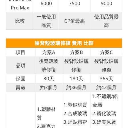
6000
7500
9000
Pro Max
一般使用
使用品質最
比較
CP值最高
品質
高
後背殼玻璃修復 費用 比較
項目
方案A
方案B
方案C
後背殼玻
後背殼玻璃
後背殼玻璃
品項
璃修復
修復
修復
保固
30天
180天
365天
壽命
約3個月
約36個月
約42個月
1.不鏽鋼/鋁
1.塑鋼材質
金屬
1.塑膠材
2.合成玻璃
2.鋼化玻璃
質
3.焊點精密
3.媲美原廠
2.壓克力