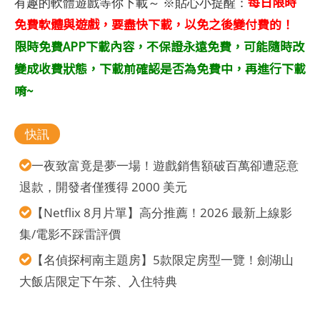
每日限時
有趣的軟體遊戲等你下載～ ※貼心小提醒：
免費軟體與遊戲，要盡快下載，以免之後變付費的！
限時免費APP下載內容，不保證永遠免費，可能隨時改
變成收費狀態，下載前確認是否為免費中，再進行下載
唷~
快訊
一夜致富竟是夢一場！遊戲銷售額破百萬卻遭惡意
退款，開發者僅獲得 2000 美元
【Netflix 8月片單】高分推薦！2026 最新上線影
集/電影不踩雷評價
【名偵探柯南主題房】5款限定房型一覽！劍湖山
大飯店限定下午茶、入住特典