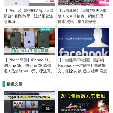
【iPhone】如何刪除Apple ID
【台鐵異動】台鐵時刻表大改
帳號？刪除教學、註銷帳號注
版！火車時刻表、網路訂票、
意事項
轉乘 資訊、學生證優惠、
Android／iPhone iOS、高
鐵、台鐵時刻表 APP
【iPhone降價】iPhone 11、
【一鍵離開FB社團】超詳細
iPhone SE、iPhone XR 降價
Facebook 一鍵離開社團教學
啦！最多降5000元、哪邊買、
文，刪除 封鎖 退出 檢舉 惡意
蘋果官網
社團 / iOS Android chrome 下
載 擴充
精選文章