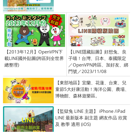
【2013年12月】OpenVPN下
【LINE隱藏貼圖】好想兔、良
載LINE國外貼圖(跨區到全世界
子喵！台灣、日本、泰國限定
總整理)
／OpenVPN跨區、加好友、綁
門號／2023/11/08
【東部地區】宜蘭、花蓮、台東、兒
童節5大好康活動！海洋公園、農場、
博物館、森林遊樂區。
【監獄兔 LINE 主題】 iPhone /iPad
LINE 最新版本 副主題 網友作品 欣賞
及 教學 適用 (iOS)