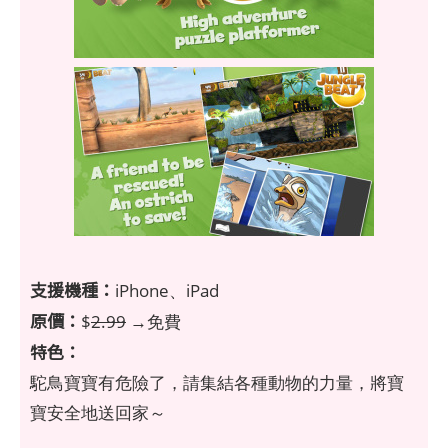
支援機種：
iPhone、iPad
原價：
$
2.99
→免費
特色：
駝鳥寶寶有危險了，請集結各種動物的力量，將寶
寶安全地送回家～