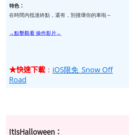
特色：
在時間內抵達終點，還有，別撞壞你的車啦～
→點擊觀看 操作影片←
★快速下載
：
iOS限免_Snow Off
Road
ItIsHalloween：