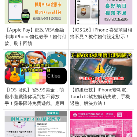
【Apple Pay】郵政 VISA金融
【iOS 26】iPhone 喜愛項目相
卡綁 iPhone錢包教學！如何付
簿不見？教你如何設定顯示！
款、刷卡回饋
【iOS 限免】省5.99美金，萌
【超級密技】iPhone變耗電、
寵小遊戲讓你玩到捨不得放
Touch ID觸控解鎖失敗、手機
手！蘋果限時免費遊戲、應用
過熱、解決方法！
軟體介紹 (iPhone／iPad)
2015/12/25