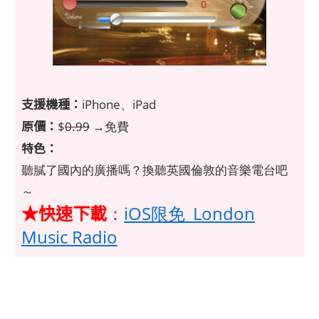
支援機種：
iPhone、iPad
原價：
$
0.99
→免費
特色：
聽膩了國內的廣播嗎？換聽英國倫敦的音樂電台吧
～
★快速下載
：
iOS限免_London
Music Radio