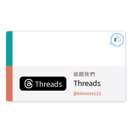
追蹤我們
Threads
Threads
@kikinote123