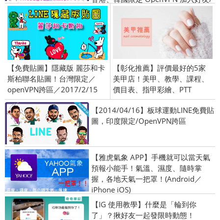
綁定門號圖
【免費貼圖】隱藏版 麗莎和卡
【彰化推薦】評價最好的5家
斯柏聯名貼圖！台灣限定／
美甲店！美甲、教學、課程、
openVPN跨區／2017/2/15
價目表、指甲彩繪、PTT
【2014/04/16】板球運動LINE免費貼
圖，印度限定/OpenVPN跨區
【雅虎氣象 APP】手機就可以當天氣
預報小能手！氣溫、濕度、隨時掌
握，各地天氣一把罩！(Android／
iPhone iOS)
【IG 使用教學】什麼是「輪到你
了」？揪好友一起發限時動態！