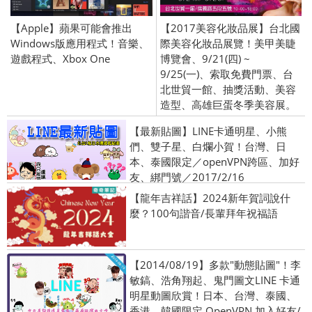
【Apple】蘋果可能會推出
【2017美容化妝品展】台北國
Windows版應用程式！音樂、
際美容化妝品展覽！美甲美睫
遊戲程式、Xbox One
博覽會、9/21(四) ~
9/25(一)、索取免費門票、台
北世貿一館、抽獎活動、美容
造型、高雄巨蛋冬季美容展。
【最新貼圖】LINE卡通明星、小熊
們、雙子星、白爛小賀！台灣、日
本、泰國限定／openVPN跨區、加好
友、綁門號／2017/2/16
【龍年吉祥話】2024新年賀詞說什
麼？100句諧音/長輩拜年祝福語
【2014/08/19】多款"動態貼圖"！李
敏鎬、浩角翔起、鬼門圖文LINE 卡通
明星動圖欣賞！日本、台灣、泰國、
香港、韓國限定 OpenVPN 加入好友/