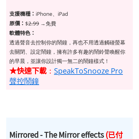
支援機種：
iPhone、iPad
原價：
$
2.99
→免費
軟體特色：
透過聲音去控制你的鬧鐘，再也不用透過觸碰螢幕
去關閉、設定鬧鐘，擁有許多有趣的鬧鈴聲喚醒你
的早晨，並讓你設計獨一無二的鬧鐘樣式！
★快速下載
：
SpeakToSnooze Pro
聲控鬧鐘
Mirrored - The Mirror effects
(已付