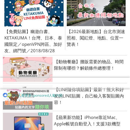
【免費貼圖】幽遊白書、
【2026最新地點】台北市測速
KETAKUMA！台灣、日本、泰
照相、闖紅燈、地點、位置一
國限定／openVPN跨區、加好
覽表！
友、綁門號／2018/08/28
【動物餐廳】攤販需要的物品、時間
限制有哪些？解鎖條件總整理！
【LINE隨你填貼圖】最新！熊大和好
254人看更多sponsored人氣內容
友的LINE貼圖，自己輸入客製貼圖內
容！
【蘋果新功能】iPhone靠近Mac、
Apple帳號自動登入！支援3款機型