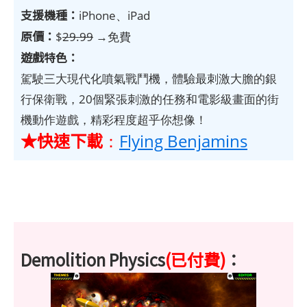
支援機種：
iPhone、iPad
原價：
$
29.99
→免費
遊戲特色：
駕駛三大現代化噴氣戰鬥機，體驗最刺激大膽的銀
行保衛戰，20個緊張刺激的任務和電影級畫面的街
機動作遊戲，精彩程度超乎你想像！
★快速下載
：
Flying Benjamins
Demolition Physics
(已付費)
：