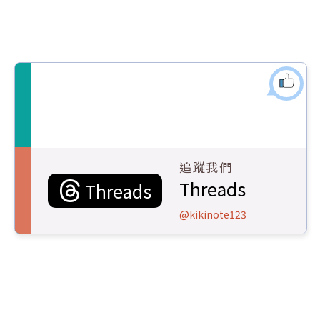
追蹤我們
Threads
Threads
@kikinote123