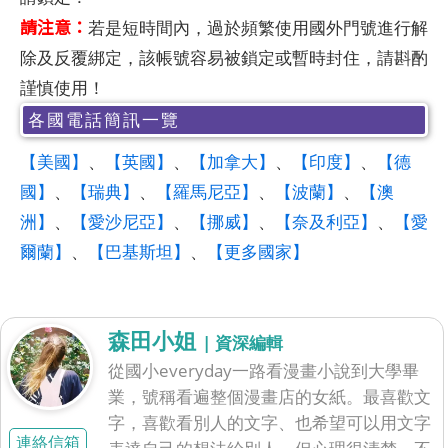
請注意：
若是短時間內，過於頻繁使用國外門號進行解
除及反覆綁定，該帳號容易被鎖定或暫時封住，請斟酌
謹慎使用！
各國電話簡訊一覽
【美國】
、
【英國】
、
【加拿大】
、
【印度】
、
【德
國】
、
【瑞典】
、
【羅馬尼亞】
、
【波蘭】
、
【澳
洲】
、
【愛沙尼亞】
、
【挪威】
、
【奈及利亞】
、
【愛
爾蘭】
、
【巴基斯坦】
、
【更多國家】
森田小姐
| 資深編輯
從國小everyday一路看漫畫小說到大學畢
業，號稱看遍整個漫畫店的女紙。最喜歡文
字，喜歡看別人的文字、也希望可以用文字
連絡信箱