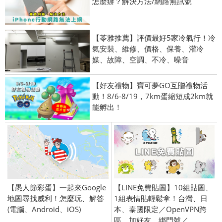
怎麼辦？解決方法/網路無訊號
【苓雅推薦】評價最好5家冷氣行！冷
氣安裝、維修、價格、保養、灌冷
媒、故障、空調、不冷、噪音
【好友禮物】寶可夢GO互贈禮物活
動！8/6-8/19，7km蛋縮短成2km就
能孵出！
【愚人節彩蛋】一起來Google
【LINE免費貼圖】10組貼圖、
地圖尋找威利！怎麼玩、解答
1組表情貼輕鬆拿！台灣、日
(電腦、Android、iOS)
本、泰國限定／OpenVPN跨
區、加好友、綁門號／