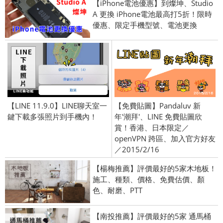
【iPhone電池優惠】到燦坤、Studio
A 更換 iPhone電池最高打5折！限時
優惠、限定手機型號、電池更換
【LINE 11.9.0】LINE聊天室一
【免費貼圖】Pandaluv 新
鍵下載多張照片到手機內！
年'潮拜'、LINE 免費貼圖欣
賞！香港、日本限定／
openVPN 跨區、加入官方好友
／2015/2/16
【楊梅推薦】評價最好的5家木地板！
施工、種類、價格、免費估價、顏
色、耐磨、PTT
【南投推薦】評價最好的5家 通馬桶