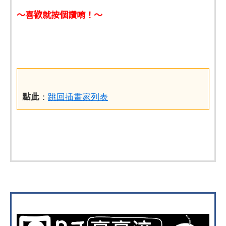
～喜歡就按個讚唷！～
點此
：
跳回插畫家列表