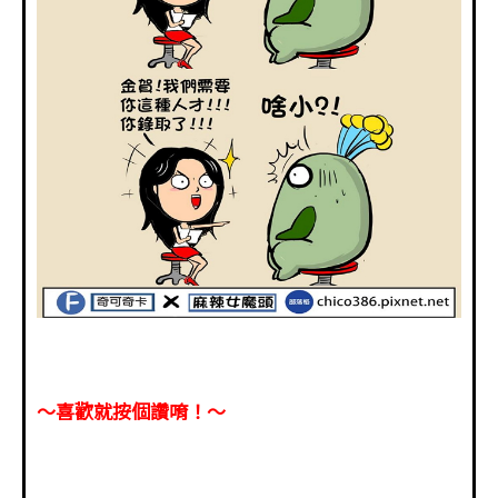
～喜歡就按個讚唷！～