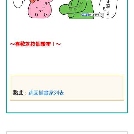
～喜歡就按個讚唷！～
點此
：
跳回插畫家列表