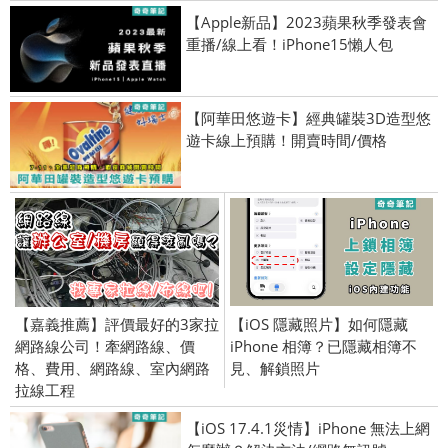
【Apple新品】2023蘋果秋季發表會
重播/線上看！iPhone15懶人包
【阿華田悠遊卡】經典罐裝3D造型悠
遊卡線上預購！開賣時間/價格
【嘉義推薦】評價最好的3家拉
【iOS 隱藏照片】如何隱藏
網路線公司！牽網路線、價
iPhone 相簿？已隱藏相簿不
格、費用、網路線、室內網路
見、解鎖照片
拉線工程
【iOS 17.4.1災情】iPhone 無法上網