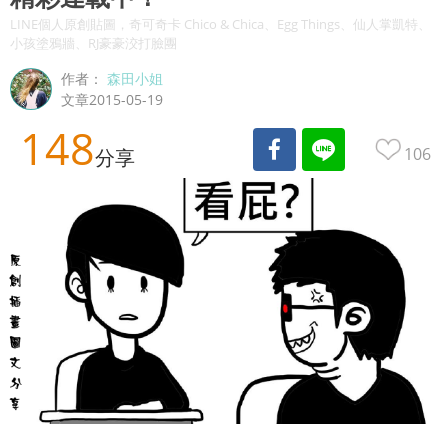
LINE個人原創貼圖，奇可奇卡 Chico & Chica、Egg Things、仙人掌凱特、
小孩塗鴉牆、RJ豪豪洨打臉團
作者：
森田小姐
文章2015-05-19
148
106
分享