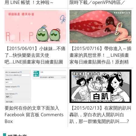
用 LINE 帳號 ！太神啦～
限時下載／openVPN跨區／
2017/7/7
【2015/06/01】小妹妹...不痛
【2015/07/16】帶你進入～插
了...快快樂樂去當天使
畫家的異想世界！＿LINE插畫
吧...LINE插畫家每日繪畫貼圖
家每日繪畫貼圖作品！原創精
作品！原創精彩連載中！
彩連載中！
要如何在你的文章下面加入
【2015/02/13】在家開的趴叫
Facebook 留言板 Comments
轟趴，穿白衣的人開趴叫白
Box
趴，那一群懶鬼開的趴叫......?
_LINE插畫家每日繪畫貼圖作
品！原創精彩連載中！