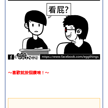
～喜歡就按個讚唷！～