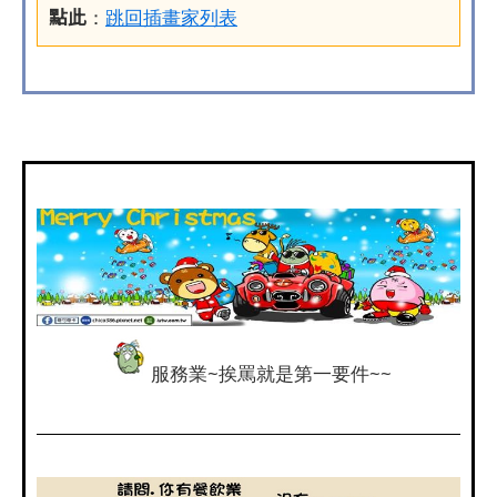
點此
：
跳回插畫家列表
服務業~挨罵就是第一要件~~