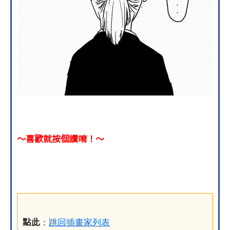
～喜歡就按個讚唷！～
點此
：
跳回插畫家列表