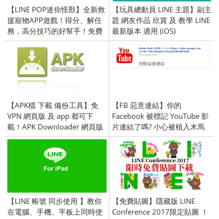
【LINE POP迷你怪獸】全新救
【玩具總動員 LINE 主題】副主
援寵物APP遊戲！得分、解任
題 網友作品 欣賞 及 教學 LINE
務，高分技巧的好幫手！免費
最新版本 適用 (iOS)
下載(Android / iOS)
【APK檔 下載 備份工具】免
【FB 惡意連結】你的
VPN 網頁版 及 app 都可下
Facebook 被標記 YouTube 影
載！APK Downloader 網頁版
片連結了嗎? 小心被植入木馬
／APK 抽取-App Extraction
病毒!
【LINE 帳號 同步使用 】教你
【免費貼圖】隱藏版 LINE
在電腦、手機、平板上同時使
Conference 2017限定貼圖 ！