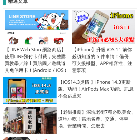
精選文章
【LINE Web Store網路商店】
【iPhone】升級 iOS 11 前你
使用LINE預付卡付費，完整購
必須知道的 5 件事情！備份、
買教學／線上買貼圖／遊戲道
可支援機型、APP相容性、注
具免信用卡！(Android / iOS )
意事項
【iOS14.3災情 】iPhone 14.3更新
版、功能！AirPods Max 功能、訊息
不會跳通知
【老街推薦】深坑老街7種必吃美食、
道地小吃！當地名產、交通、停車
場、營業時間、怎麼去