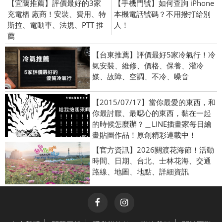
【宜蘭推薦】評價最好的3家
【手機門號】如何查詢 iPhone
充電樁 廠商！安裝、費用、特
本機電話號碼？不用撥打給別
斯拉、電動車、法規、PTT 推
人！
薦
【台東推薦】評價最好5家冷氣行！冷
氣安裝、維修、價格、保養、灌冷
媒、故障、空調、不冷、噪音
【2015/07/17】當你最愛的東西，和
你最討厭、最噁心的東西，黏在一起
的時候怎麼辦？＿LINE插畫家每日繪
畫貼圖作品！原創精彩連載中！
【官方資訊】2026關渡花海節！活動
時間、日期、台北、士林花海、交通
路線、地圖、地點、詳細資訊