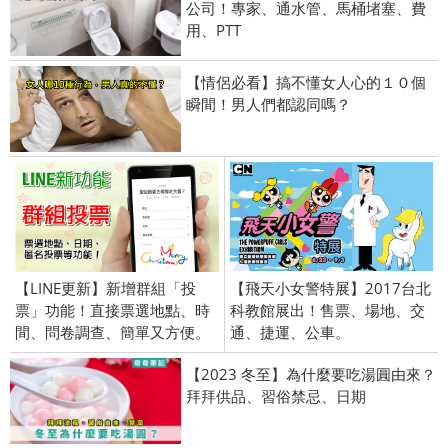
公司！專家、通水管、馬桶堵塞、費
用、PTT
【情侶必看】搞不懂女人心的１０個
瞬間！男人們都認同嗎？
【LINE更新】新增群組「投
【飛天小女警特展】2017台北
票」功能！直接票選地點、時
科教館展出！售票、場地、交
間、問卷調查、簡單又方便。
通、捷運、公車。
【2023 冬至】為什麼要吃湯圓由來？
拜拜供品、習俗禁忌、日期