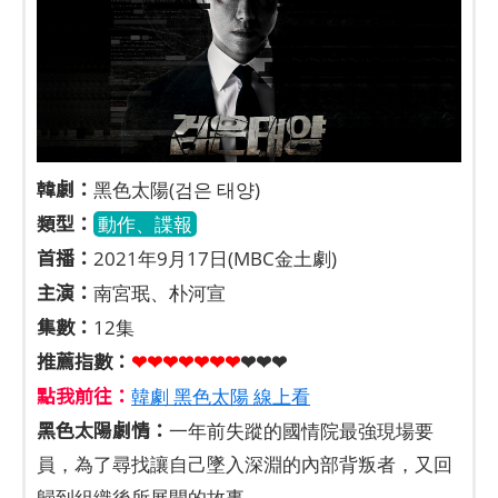
韓劇：
黑色太陽(검은 태양)
類型：
動作、諜報
首播：
2021年9月17日(MBC金土劇)
主演：
南宮珉、朴河宣
集數：
12集
推薦指數：
❤❤❤❤❤
❤
❤
❤❤❤
點我前往：
韓劇 黑色太陽 線上看
黑色太陽劇情：
一年前失蹤的國情院最強現場要
員，為了尋找讓自己墜入深淵的內部背叛者，又回
歸到組織後所展開的故事。