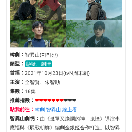
韓劇：
智異山(지리산)
類型：
懸疑、劇情
首播：
2021年10月23日(tvN周末劇)
主演：
全智賢、朱智勛
集數：
16集
推薦指數：
❤❤❤❤❤❤❤
❤❤❤
點我前往：
韓劇 智異山 線上看
智異山劇情：
由《孤單又燦爛的神－鬼怪》導演李
應福與《屍戰朝鮮》編劇金銀姬合作打造。以智異