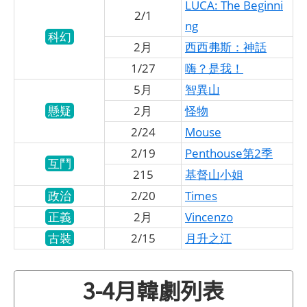
LUCA: The Beginni
2/1
ng
科幻
2月
西西弗斯：神話
1/27
嗨？是我！
5月
智異山
懸疑
2月
怪物
2/24
Mouse
2/19
Penthouse第2季
互鬥
215
基督山小姐
政治
2/20
Times
正義
2月
Vincenzo
古裝
2/15
月升之江
3-4月韓劇列表