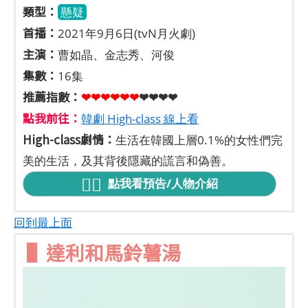
類型：
懸疑
首播：
2021年9月6日(tvN月火劇)
主演：
曹如晶、金志秀、河俊
集數：
16集
推薦指數：
❤❤❤❤❤
❤
❤❤❤❤
點我前往：
韓劇 High-class 線上看
High-class劇情：
生活在韓國上層0.1%的女性們完
美的生活，及其背後隱藏的謊言和偽善。
點我看預告/人物介紹
回到最上面
▌達利和馬鈴薯湯