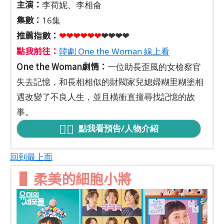
主演：
李荷妮、李相侖
集數：
16集
推薦指數：
❤❤❤❤❤
❤
❤❤❤❤
點我前往：
韓劇 One the Woman 線上看
One the Woman劇情：
一位助長歪風的女檢察官
失去記憶，和長相相似的財閥家兒媳婦糊里糊塗相
遇改變了不良人生，並且橫衝直撞尋找記憶的故
事。
點我看預告/人物介紹
回到最上面
▌柔美的細胞小將