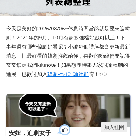
今天是美好的2026/08/06~休息時間當然就是要來追韓
劇！2021年的9月、10月有超多強檔好戲可以追！下
半年還有哪些韓劇好看呢？小編每個禮拜都會更新最新
消息，把最好看的韓劇推薦給你，喜歡的粉絲們要記得
常常鎖定我們kikinote！如果想即時跟大家討論韓劇的
進展，也歡迎加入
韓劇社群討論社群
唷！✨✨
加入社團
安妞，追劇女子