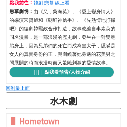
點我前往：
韓劇 戀慕 線上看
戀慕劇情：
由《又，吳海英》、《愛上變身情人》
的導演宋賢旭和《朝鮮神槍手》、《先熱情地打掃
吧》的編劇韓熙政合作打造，故事改編自李素英的
同名漫畫，是一部浪漫的歷史劇，發生在一對雙胞
胎身上，因為兄弟們的死亡而成為皇太子，隱瞞是
女人的真實身份的王，與圍繞著她身邊的花美男之
間展開的時而浪漫時而又驚險刺激的愛情故事。
點我看預告/人物介紹
回到最上面
水木劇
▌Hometown