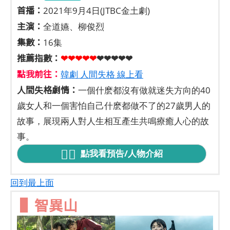
首播：
2021年9月4日(JTBC金土劇)
主演：
全道嬿、柳俊烈
集數：
16集
推薦指數：
❤❤❤❤
❤
❤❤❤❤❤
點我前往：
韓劇 人間失格 線上看
人間失格劇情：
一個什麽都沒有做就迷失方向的40
歲女人和一個害怕自己什麽都做不了的27歲男人的
故事，展現兩人對人生相互產生共鳴療癒人心的故
事。
點我看預告/人物介紹
回到最上面
▌智異山