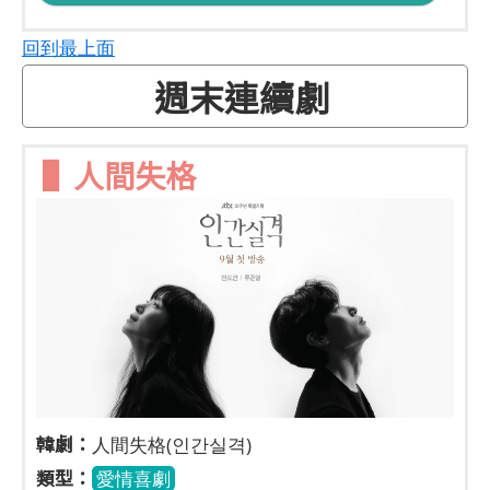
回到最上面
週末連續劇
▌人間失格
韓劇：
人間失格(인간실격)
類型：
愛情喜劇