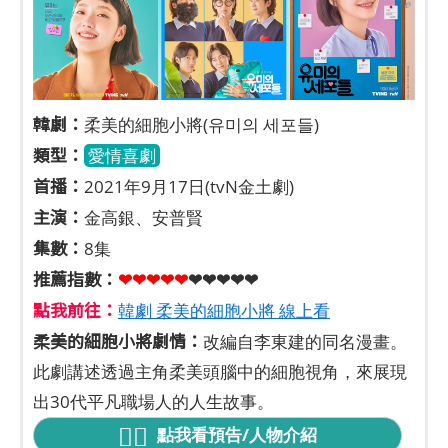
韓劇：
柔美的細胞小將(유미의 세포들)
類型：
愛情喜劇
首播：
2021年9月17日(tvN金土劇)
主演：
金高銀、安普賢
集數：
8集
推薦指數：
❤❤❤❤
❤
❤❤❤❤❤
點我前往：
韓劇 柔美的細胞小將 線上看
柔美的細胞小將劇情：
改編自李東建的同名漫畫。
此劇講述透過主角柔美頭腦中的細胞視角，來展現
出30代平凡職場人的人生故事。
點我看預告/人物介紹