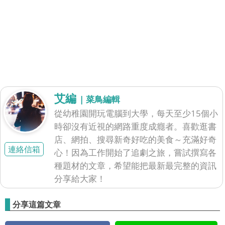
艾編
| 菜鳥編輯
從幼稚園開玩電腦到大學，每天至少15個小
時卻沒有近視的網路重度成癮者。喜歡逛書
店、網拍、搜尋新奇好吃的美食～充滿好奇
連絡信箱
心！因為工作開始了追劇之旅，嘗試撰寫各
種題材的文章，希望能把最新最完整的資訊
分享給大家！
分享這篇文章