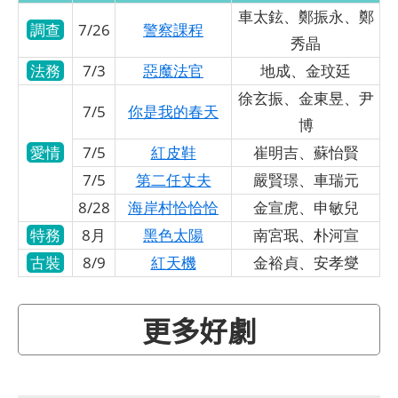
車太鉉、鄭振永、鄭
調查
7/26
警察課程
秀晶
法務
7/3
惡魔法官
地成、金玟廷
徐玄振、金東昱、尹
7/5
你是我的春天
博
愛情
7/5
紅皮鞋
崔明吉、蘇怡賢
7/5
第二任丈夫
嚴賢璟、車瑞元
8/28
海岸村恰恰恰
金宣虎、申敏兒
特務
8月
黑色太陽
南宮珉、朴河宣
古裝
8/9
紅天機
金裕貞、安孝燮
更多好劇