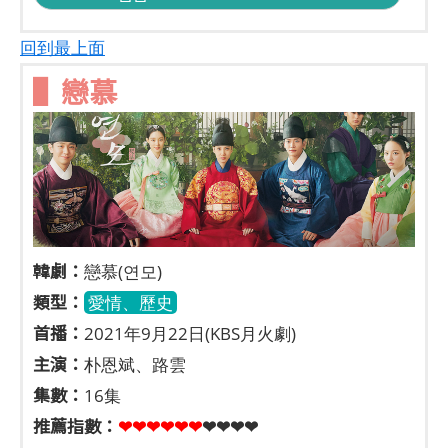
回到最上面
▌戀慕
韓劇：
戀慕(연모)
類型：
愛情、歷史
首播：
2021年9月22日(KBS月火劇)
主演：
朴恩斌、路雲
集數：
16集
推薦指數：
❤❤❤❤❤
❤
❤❤❤❤