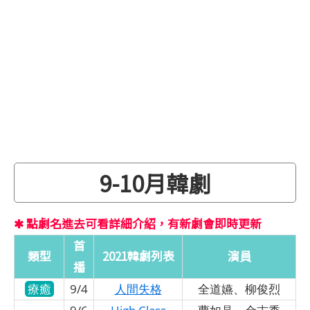
9-10月韓劇
✱ 點劇名進去可看詳細介紹，有新劇會即時更新
首
類型
2021韓劇列表
演員
播
療癒
9/4
人間失格
全道嬿、柳俊烈