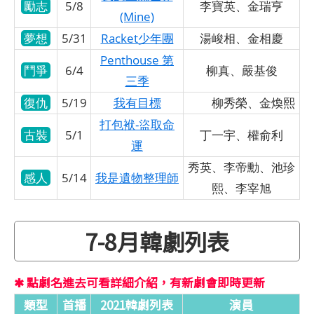
勵志
5/8
李寶英、金瑞亨
(Mine)
夢想
5/31
Racket少年團
湯峻相、金相慶
Penthouse 第
鬥爭
6/4
柳真、嚴基俊
三季
復仇
5/19
我有目標
柳秀榮、金煥熙
打包袱-盜取命
古裝
5/1
丁一宇、權俞利
運
秀英、李帝勳、池珍
感人
5/14
我是遺物整理師
熙、李宰旭
7-8月韓劇列表
✱ 點劇名進去可看詳細介紹，有新劇會即時更新
類型
首播
2021韓劇列表
演員