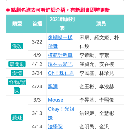
✱ 點劇名進去可看詳細介紹，有新劇會即時更新
2021韓劇列
類型
首播
演員
表
像蝴蝶一樣
宋康、羅文姬、朴
3/22
漫改
飛舞
仁煥
4/9
模範計程車
李帝勳、李絮
晨間劇
4/12
現在去愛吧
崔貞允、安在模
愛情
3/24
Oh！珠仁君
李民基、林珍兒
怪物/驚
4/24
黑洞
金玉彬、李浚赫
悚
3/3
Mouse
李昇基、李熙俊
Okay！光姐
3/13
洪銀姬、全慧彬
懸疑
妹
4/14
法學院
金明民、金汎