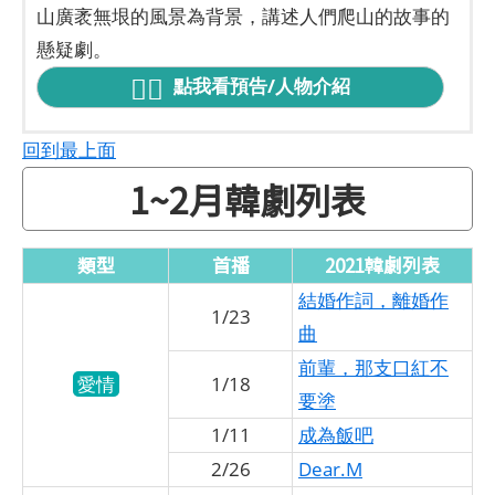
山廣袤無垠的風景為背景，講述人們爬山的故事的
懸疑劇。
點我看預告/人物介紹
回到最上面
1~2月韓劇列表
類型
首播
2021韓劇列表
結婚作詞，離婚作
1/23
曲
前輩，那支口紅不
愛情
1/18
要塗
1/11
成為飯吧
2/26
Dear.M