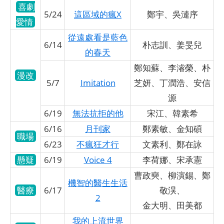
喜劇
5/24
這區域的瘋X
鄭宇、吳漣序
愛情
從遠處看是藍色
6/14
朴志訓、姜旻兒
的春天
鄭知蘇、李濬榮、朴
漫改
5/7
Imitation
芝妍、丁潤浩、安信
源
6/19
無法抗拒的他
宋江、韓素希
6/16
月刊家
鄭素敏、金知碩
職場
6/23
不瘋狂才行
文素利、鄭在詠
懸疑
6/19
Voice 4
李荷娜、宋承憲
曹政奭、柳演錫、鄭
機智的醫生生活
醫療
6/17
敬淏、
2
金大明、田美都
我的上流世界