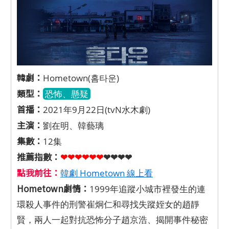
韓劇：
Hometown(홈타운)
類型：
恐怖、懸疑
首播：
2021年9月22日(tvN水木劇)
主演：
劉在明、韓藝璃
集數：
12集
推薦指數：
❤❤❤❤❤
❤
❤❤❤❤
點我前往：
韓劇 Hometown 線上看
Hometown劇情：
1999年追蹤小城市裡發生的連
環殺人事件的刑警崔炯仁和尋找失蹤姪女的趙靜
賢，兩人一起對抗恐怖分子趙京浩、揭開事件秘密