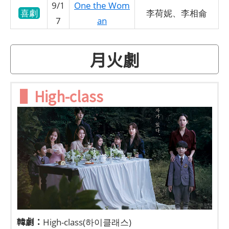
9/1
One the Wom
喜劇
李荷妮、李相侖
7
an
月火劇
▌High-class
韓劇：
High-class(하이클래스)