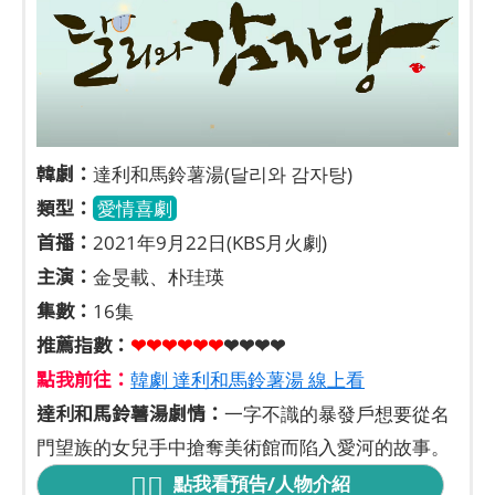
韓劇：
達利和馬鈴薯湯(달리와 감자탕)
類型：
愛情喜劇
首播：
2021年9月22日(KBS月火劇)
主演：
金旻載、朴珪瑛
集數：
16集
推薦指數：
❤❤❤❤❤
❤
❤❤❤❤
點我前往：
韓劇 達利和馬鈴薯湯 線上看
達利和馬鈴薯湯劇情：
一字不識的暴發戶想要從名
門望族的女兒手中搶奪美術館而陷入愛河的故事。
點我看預告/人物介紹