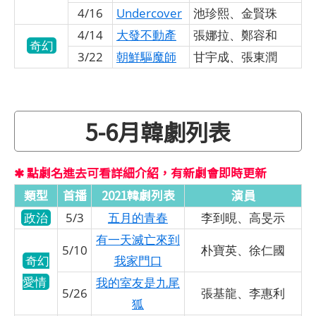
4/16
Undercover
池珍熙、金賢珠
4/14
大發不動產
張娜拉、鄭容和
奇幻
3/22
朝鮮驅魔師
甘宇成、張東潤
5-6月韓劇列表
✱ 點劇名進去可看詳細介紹，有新劇會即時更新
類型
首播
2021韓劇列表
演員
政治
5/3
五月的青春
李到晛、高旻示
有一天滅亡來到
5/10
朴寶英、徐仁國
奇幻
我家門口
愛情
我的室友是九尾
5/26
張基龍、李惠利
狐