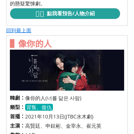
的懸疑驚悚劇。
點我看預告/人物介紹
回到最上面
▌像你的人
韓劇：
像你的人(너를 닮은 사람)
類型：
背叛、復仇
首播：
2021年10月13日(JTBC水木劇)
主演：
高賢廷、申鉉彬、金宰永、崔元英