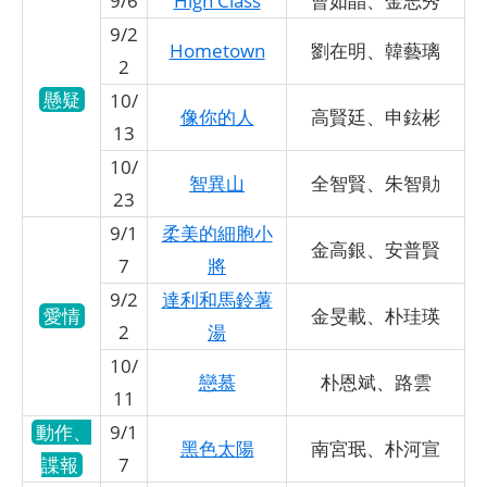
9/6
High Class
曹如晶、金志秀
9/2
Hometown
劉在明、韓藝璃
2
懸疑
10/
像你的人
高賢廷、申鉉彬
13
10/
智異山
全智賢、朱智勛
23
9/1
柔美的細胞小
金高銀、安普賢
7
將
9/2
達利和馬鈴薯
愛情
金旻載、朴珪瑛
2
湯
10/
戀慕
朴恩斌、路雲
11
動作、
9/1
黑色太陽
南宮珉、朴河宣
諜報
7