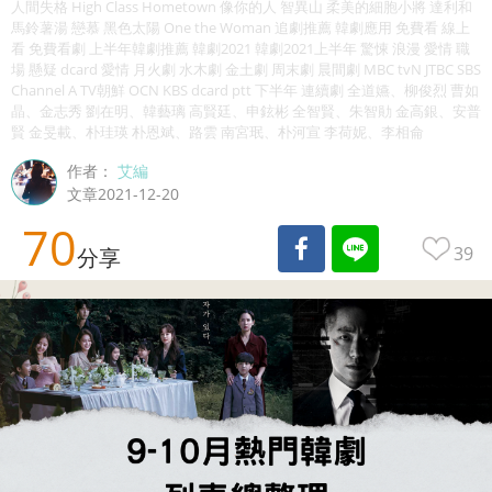
人間失格 High Class Hometown 像你的人 智異山 柔美的細胞小將 達利和
馬鈴薯湯 戀慕 黑色太陽 One the Woman 追劇推薦 韓劇應用 免費看 線上
看 免費看劇 上半年韓劇推薦 韓劇2021 韓劇2021上半年 驚悚 浪漫 愛情 職
場 懸疑 dcard 愛情 月火劇 水木劇 金土劇 周末劇 晨間劇 MBC tvN JTBC SBS
Channel A TV朝鮮 OCN KBS dcard ptt 下半年 連續劇 全道嬿、柳俊烈 曹如
晶、金志秀 劉在明、韓藝璃 高賢廷、申鉉彬 全智賢、朱智勛 金高銀、安普
賢 金旻載、朴珪瑛 朴恩斌、路雲 南宮珉、朴河宣 李荷妮、李相侖
作者：
艾編
文章2021-12-20
70
39
分享