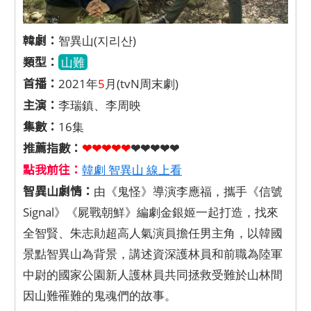
韓劇：
智異山(지리산)
類型：
山難
首播：
2021年
5
月(tvN周末劇)
主演：
李瑞鎮、李周映
集數：
16集
推薦指數：
❤❤❤❤❤
❤❤❤❤❤
點我前往：
韓劇 智異山 線上看
智異山劇情：
由《鬼怪》導演李應福，攜手《信號
Signal》《屍戰朝鮮》編劇金銀姬一起打造，找來
全智賢、朱志勛超高人氣演員擔任男主角，以韓國
景點智異山為背景，講述資深護林員和前職為陸軍
中尉的國家公園新人護林員共同拯救受難於山林間
因山難罹難的鬼魂們的故事。