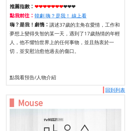
推薦指數：
❤❤❤❤❤
❤
❤
❤❤❤
點我前往：
韓劇 嗨？是我！ 線上看
嗨？是我！劇情：
講述37歲的主角在愛情，工作和
夢想上變得失智的某一天，遇到了17歲熱情的年輕
人，他不懼怕世界上的任何事物，並且熱衷於一
切，並安慰治愈他過去的傷口。
點我看預告/人物介紹
回到列表
▌Mouse