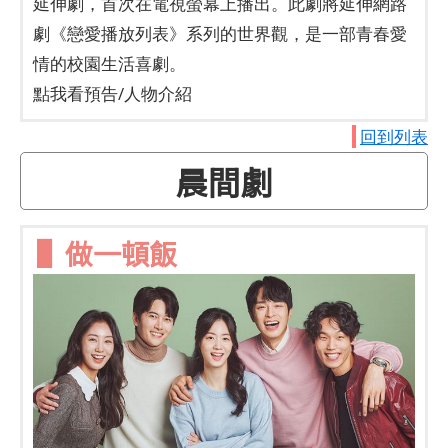
延伸劇，首次在電視螢幕上播出。此劇將延伸網路
劇《戀愛播放列表》系列的世界觀，是一部青春愛
情的校園生活喜劇。
點我看預告/人物介紹
回到列表
晨間劇​
▌
做一頓飯
​ ​