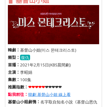
▌
基督山小姐
​ ​
韓劇：
基督山小姐(미스 몬테크리스토)
類型：
復仇
首播：
2021年2月15日(KBS晨間劇)
主演：
李昭娟
集數：
100集
推薦指數：
❤❤❤❤❤
❤❤❤❤❤
點我前往：
韓劇 基督山小姐 線上看
基督山小姐劇情：
名字取自知名小說《基督山恩仇