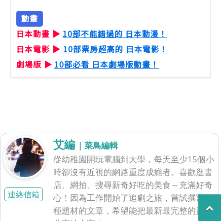
動畫
日本動畫 ▶
10部不能錯過的 日本動漫！
日本電影 ▶
10部票房超高的 日本電影！
劇場版 ▶
10部必看 日本劇場版動畫！
艾編
| 菜鳥編輯
從幼稚園開玩電腦到大學，每天至少15個小
時卻沒有近視的網路重度成癮者。喜歡逛書
店、網拍、搜尋新奇好吃的美食～充滿好奇
連絡信箱
心！因為工作開始了追劇之旅，嘗試撰寫各
種題材的文章，希望能把最新最完整的資訊