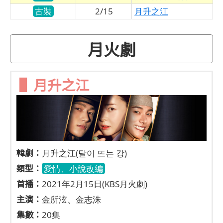
古裝
2/15
月升之江
月火劇
▌月升之江
韓劇：
月升之江(달이 뜨는 강)
類型：
愛情、小說改編
首播：
2021年2月15日(KBS月火劇)
主演：
金所泫、金志洙
集數：
20集