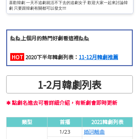
喜歡韓劇
一天不追劇就活不下去的追劇女子
歡迎大家一起來討論韓
劇
只要跟韓劇有關都可以發文!!!!
🙋🙋上個月的熱門好劇看這裡🙋🙋
HOT
2020下半年韓劇列表：
11-12月韓劇推薦
1-2月韓劇列表
✱ 點劇名進去可看詳細介紹，有新劇會即時更新
類型
首播
2021韓劇列表
1/23
婚詞離曲