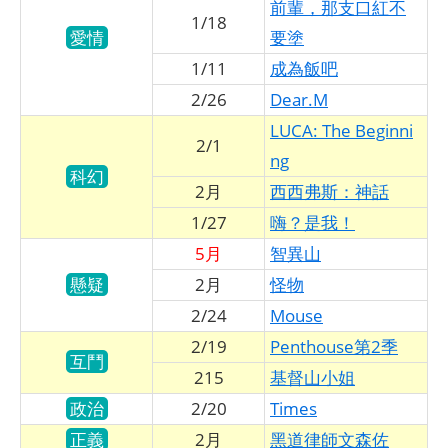
前輩，那支口紅不
1/18
愛情
要塗
1/11
成為飯吧
2/26
Dear.M
LUCA: The Beginni
2/1
ng
科幻
2月
西西弗斯：神話
1/27
嗨？是我！
5月
智異山
懸疑
2月
怪物
2/24
Mouse
2/19
Penthouse第2季
互鬥
215
基督山小姐
政治
2/20
Times
正義
2月
黑道律師文森佐