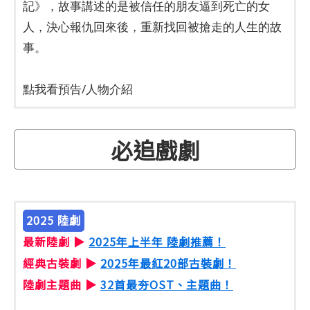
記》，故事講述的是被信任的朋友逼到死亡的女
人，決心報仇回來後，重新找回被搶走的人生的故
事。
點我看預告/人物介紹
​
必追戲劇
2025 陸劇
最新陸劇 ▶
2025年上半年 陸劇推薦！
經典古裝劇 ▶
2025年最紅20部古裝劇！
陸劇主題曲 ▶
32首最夯OST、主題曲！