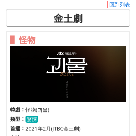
回到列表
金土劇
▌怪物
韓劇：
怪物(괴물)
類型：
驚悚
首播：
2021年2月(JTBC金土劇)