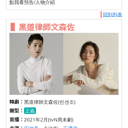
點我看預告/人物介紹
回到列表
▌黑道律師文森佐
韓劇：
黑道律師文森佐(빈센조)
類型：
正義
首播：
2021年2月(tvN周末劇)