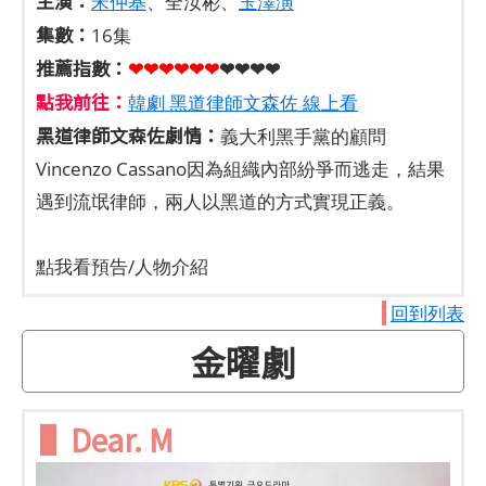
主演：
宋仲基
、全汝彬、
玉澤演
集數：
16集
推薦指數：
❤❤❤❤❤
❤
❤❤❤❤
點我前往：
韓劇 黑道律師文森佐 線上看
黑道律師文森佐劇情：
義大利黑手黨的顧問
Vincenzo Cassano因為組織內部紛爭而逃走，結果
遇到流氓律師，兩人以黑道的方式實現正義。
點我看預告/人物介紹
回到列表
金曜劇
▌Dear. M