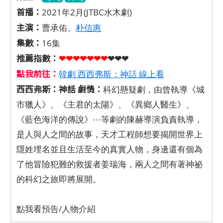
首播：
2021年2月(JTBC水木劇)
主演：
曹承佑、
朴信惠
集數：
16集
推薦指數：
❤❤❤❤❤
❤
❤
❤❤❤
點我前往：
韓劇 西西弗斯：神話 線上看
西西弗斯：神話 劇情：
科幻懸疑劇，由曾執導《城
市獵人》、《主君的太陽》、《異鄉人醫生》、
《藍色海洋的傳說》⋯等劇的陳赫導演負責執導，
是人與人之間的故事，天才工程師想要揭開世界上
隱姓埋名並且生活至今的真實人物，身邊還有個為
了他冒險犯難的救援者姜瑞海，兩人之間有著神祕
的科幻之旅即將展開。
點我看預告/人物介紹