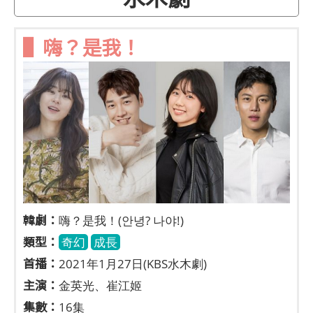
▌嗨？是我！
韓劇：
嗨？是我！(안녕? 나야!)
類型：
奇幻
成長
首播：
2021年1月27日(KBS水木劇)
主演：
金英光、崔江姬
集數：
16集