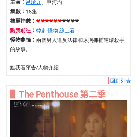
主演：
呂珍九
、申河均
集數：
16集
推薦指數：
❤❤❤❤❤
❤
❤❤❤❤
點我前往：
韓劇 怪物 線上看
怪物劇情：
兩個男人違反法律和原則抓捕連環殺手
的故事。
點我看預告/人物介紹
回到列表
▌The Penthouse 第二季