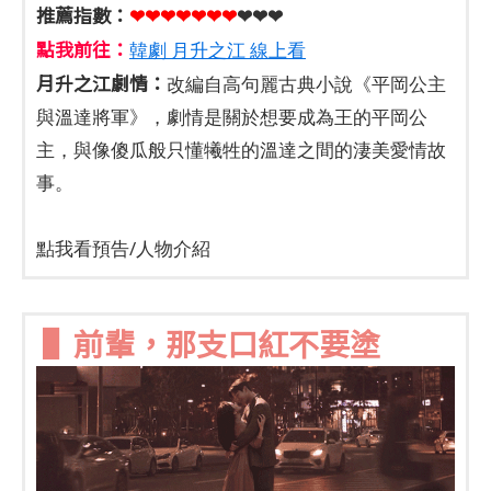
推薦指數：
❤❤❤❤❤
❤
❤
❤❤❤
點我前往：
韓劇 月升之江 線上看
月升之江劇情：
改編自高句麗古典小說《平岡公主
與溫達將軍》，劇情是關於想要成為王的平岡公
主，與像傻瓜般只懂犧牲的溫達之間的淒美愛情故
事。
點我看預告/人物介紹
▌前輩，那支口紅不要塗