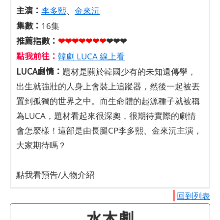
主演：
李多熙
、
金來沅
集數：
16集
推薦指數：
❤❤❤❤❤
❤
❤
❤❤❤
點我前往：
韓劇 LUCA 線上看
LUCA劇情：
題材是關於韓國少有的未知遺傳學，
出生就強壯的人身上會裝上追蹤器，然後一起被丟
置到孤獨的世界之中。而生命體的起源種子就被稱
為LUCA，題材看起來很深奧，很期待實際的劇情
會怎麼樣！這部是由長腿CP李多熙、金來沅主演，
大家期待嗎？
點我看預告/人物介紹
回到列表
水木劇