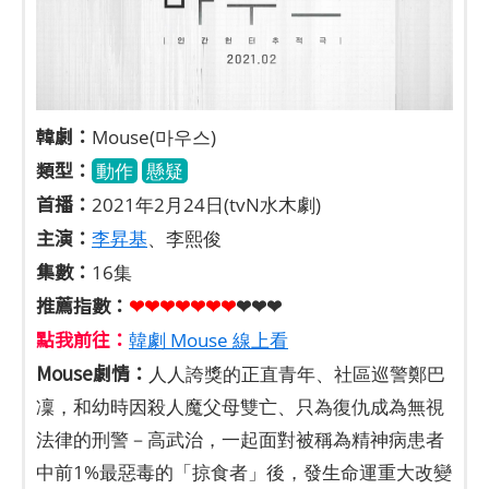
韓劇：
Mouse(마우스)
類型：
動作
懸疑
首播：
2021年2月24日(tvN水木劇)
主演：
李昇基
、李熙俊
集數：
16集
推薦指數：
❤❤❤❤❤
❤
❤
❤❤❤
點我前往：
韓劇 Mouse 線上看
Mouse劇情：
人人誇獎的正直青年、社區巡警鄭巴
凜，和幼時因殺人魔父母雙亡、只為復仇成為無視
法律的刑警－高武治，一起面對被稱為精神病患者
中前1%最惡毒的「掠食者」後，發生命運重大改變