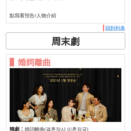
點我看預告/人物介紹
回到列表
周末劇
▌婚詞離曲
韓劇：
婚詞離曲(결혼작사 이혼작곡)