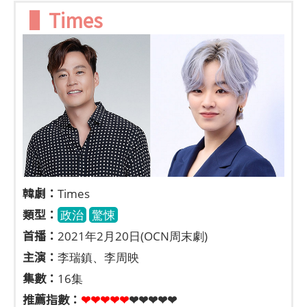
▌Times
​
韓劇：
Times
類型：
政治
驚悚
首播：
2021年2月20日(OCN周末劇)
主演：
李瑞鎮、李周映
集數：
16集
推薦指數：
❤❤❤❤❤
❤❤❤❤❤