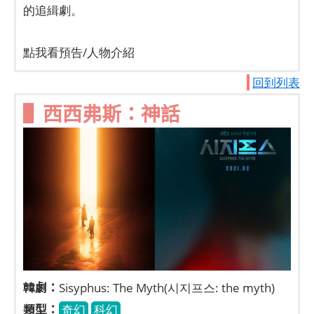
的追緝劇。
點我看預告/人物介紹
回到列表
▌西西弗斯：神話
韓劇：
Sisyphus: The Myth(시지프스: the myth)
類型：
奇幻
科幻