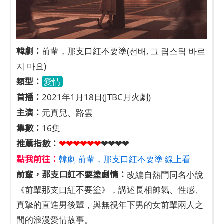
韓劇：
前輩，那支口紅不要塗(선배, 그 립스틱 바르
지 마요)
類型：
愛情
首播：
2021年1月18日(JTBC月火劇)
主演：
元真兒、路雲
集數：
16集
推薦指數：
❤❤❤❤❤
❤
❤❤❤❤
點我前往：
韓劇 前輩，那支口紅不要塗 線上看
前輩，那支口紅不要塗劇情：
改編自熱門同名小說
《前輩那支口紅不要塗》，講述長相帥氣、性感、
真摯的直進男後輩，與無視年下男的女前輩兩人之
間的浪漫愛情故事。