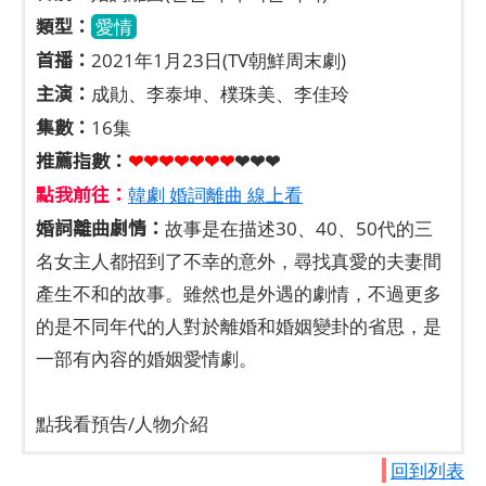
類型：
愛情
首播：
2021年1月23日(TV朝鮮周末劇)
主演：
成勛、李泰坤、樸珠美、李佳玲
集數：
16集
推薦指數：
❤❤❤❤❤
❤
❤
❤❤❤
點我前往：
韓劇 婚詞離曲 線上看
婚詞離曲劇情：
故事是在描述30、40、50代的三
名女主人都招到了不幸的意外，尋找真愛的夫妻間
產生不和的故事。雖然也是外遇的劇情，不過更多
的是不同年代的人對於離婚和婚姻變卦的省思，是
一部有內容的婚姻愛情劇。
點我看預告/人物介紹
回到列表