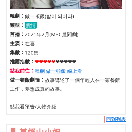
韓劇：
做一頓飯(밥이 되어라)
類型：
愛情
首播：
2021年2月(MBC晨間劇)
主演：
在喜
集數：
120集
推薦指數：
❤❤❤❤❤
❤❤❤❤❤
點我前往：
韓劇 做一頓飯 線上看
做一頓飯劇情：
故事講述了一個年輕人在一家餐館
工作，夢想成真的故事。
點我看預告/人物介紹
​
回到列表