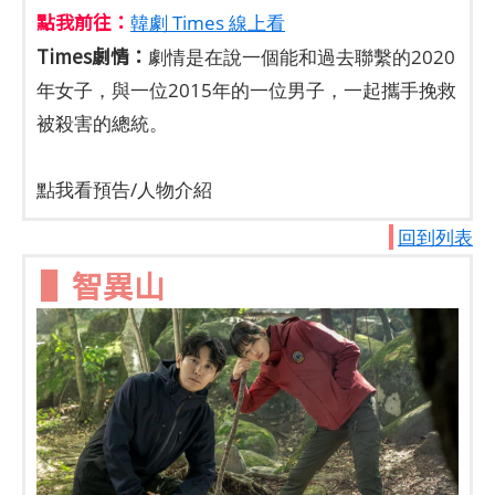
點我前往：
韓劇 Times 線上看
Times劇情：
劇情是在說一個能和過去聯繫的2020
年女子，與一位2015年的一位男子，一起攜手挽救
被殺害的總統。
點我看預告/人物介紹
回到列表
▌智異山