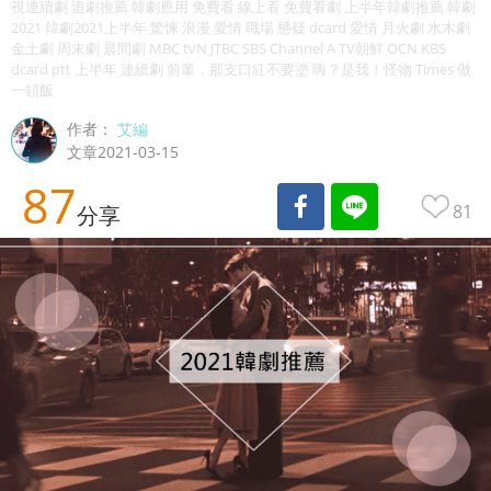
視連續劇 追劇推薦 韓劇應用 免費看 線上看 免費看劇 上半年韓劇推薦 韓劇
2021 韓劇2021上半年 驚悚 浪漫 愛情 職場 懸疑 dcard 愛情 月火劇 水木劇
金土劇 周末劇 晨間劇 MBC tvN JTBC SBS Channel A TV朝鮮 OCN KBS
dcard ptt 上半年 連續劇 前輩，那支口紅不要塗 嗨？是我！怪物 Times 做
一頓飯
作者：
艾編
文章2021-03-15
87
81
分享