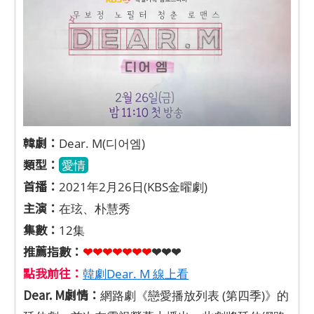
韓劇：
Dear. M(디어엠)
類型：
愛情
首播：
2021年2月26日(KBS金曜劇)
主演：
在玹、朴慧秀
集數：
12集
推薦指數：
❤❤❤❤❤
❤
❤
❤❤❤
點我前往：
韓劇Dear. M 線上看
Dear. M劇情：
網路劇《戀愛播放列表 (第四季)》的