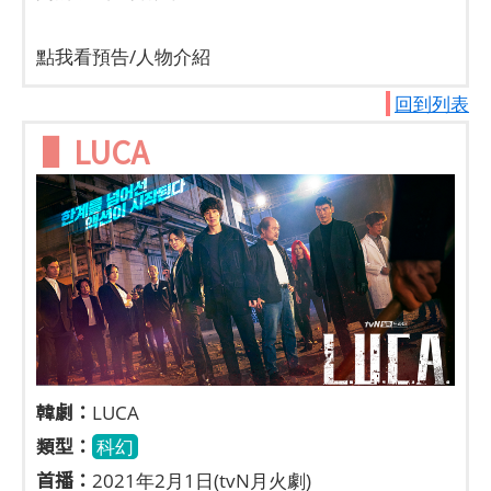
點我看預告/人物介紹
回到列表
▌LUCA
韓劇：
LUCA
類型：
科幻
首播：
2021年2月1日(tvN月火劇)