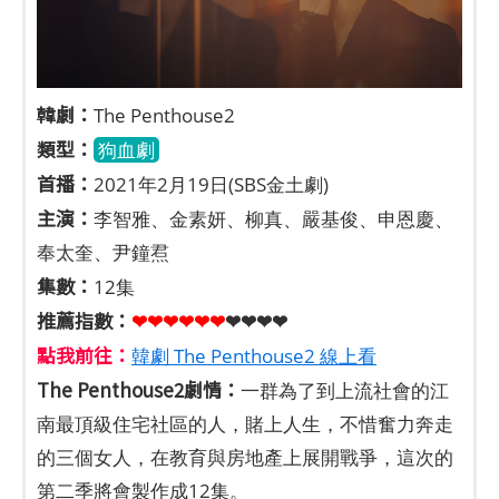
韓劇：
The Penthouse2
類型：
狗血劇
首播：
2021年2月19日(SBS金土劇)
主演：
李智雅、金素妍、柳真、嚴基俊、申恩慶、
奉太奎、尹鐘焄
集數：
12集
推薦指數：
❤❤❤❤❤
❤
❤❤❤❤
點我前往：
韓劇 The Penthouse2 線上看
The Penthouse2劇情：
一群為了到上流社會的江
南最頂級住宅社區的人，賭上人生，不惜奮力奔走
的三個女人，在教育與房地產上展開戰爭，這次的
第二季將會製作成12集。