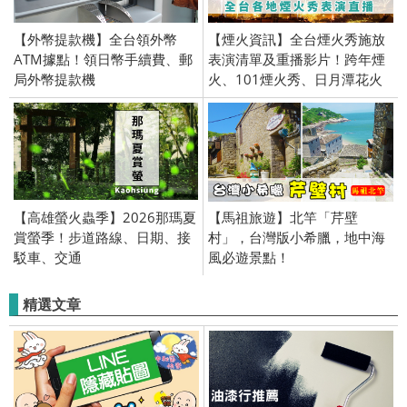
【外幣提款機】全台領外幣
【煙火資訊】全台煙火秀施放
ATM據點！領日幣手續費、郵
表演清單及重播影片！跨年煙
局外幣提款機
火、101煙火秀、日月潭花火
節、雙十節、時間、地點、官
方資訊、七夕煙火、情人節、
澎湖花火節、中秋節
【高雄螢火蟲季】2026那瑪夏
【馬祖旅遊】北竿「芹壁
賞螢季！步道路線、日期、接
村」，台灣版小希臘，地中海
駁車、交通
風必遊景點！
精選文章