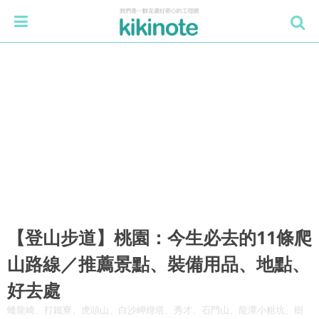
【登山步道】桃園：今生必去的11條爬
山路線／推薦景點、裝備用品、地點、
好去處
蟠龍崎、打鐵寮、虎頭山、白沙岬燈塔、秀才、石門山、龍潭小粗坑、樹