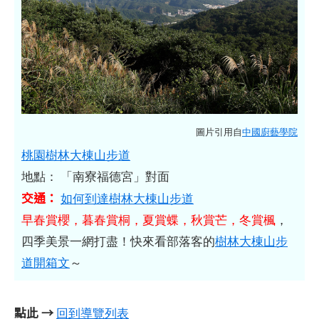
圖片引用自
中國廚藝學院
桃園樹林大棟山步道
地點： 「南寮福德宮」對面
交通：
如何到達樹林大棟山步道
早春賞櫻，暮春賞桐，夏賞蝶，秋賞芒，冬賞楓
，
四季美景一網打盡！快來看部落客的
樹林大棟山步
道開箱文
～
點此 →
回到導覽列表