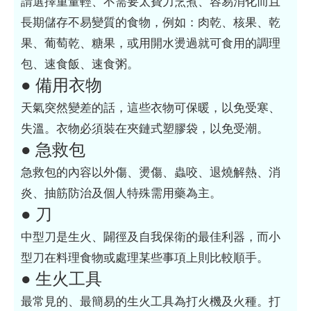
請選擇重量輕、不需要太費力烹煮、容易消化而且
長期儲存不易變質的食物，例如：肉乾、核果、乾
果、葡萄乾、糖果，或用開水燙過就可食用的調理
包、速食飯、速食粥。
● 備用衣物
天氣突然變差的話，這些衣物可保暖，以免受寒、
失溫。衣物必須裝在夾鏈式塑膠袋，以免受潮。
● 急救包
急救包的內容以外傷、燙傷、蟲咬、退燒解熱、消
炎、抽筋防治及個人特殊需用藥為主。
● 刀
中型刀是生火、闢徑及自我保衛的最佳利器，而小
型刀在料理食物或處理某些事項上則比較順手。
● 生火工具
最常見的、最簡易的生火工具為打火機及火種。打