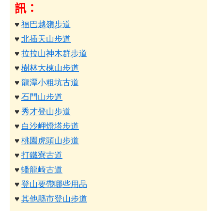
訊：
♥
福巴越嶺步道
♥
北插天山步道
♥
拉拉山神木群步道
♥
樹林大棟山步道
♥
龍潭小粗坑古道
♥
石門山步道
♥
秀才登山步道
♥
白沙岬燈塔步道
♥
桃園虎頭山步道
♥
打鐵寮古道
♥
蟠龍崎古道
♥
登山要帶哪些用品
♥
其他縣市登山步道