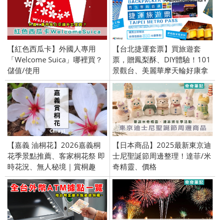
【紅色西瓜卡】外國人專用
【台北捷運套票】買旅遊套
「Welcome Suica」哪裡買？
票，贈鳳梨酥、DIY體驗！101
儲值/使用
景觀台、美麗華摩天輪好康拿
不完。
【嘉義 油桐花】2026嘉義桐
【日本商品】2025最新東京迪
花季景點推薦、客家桐花祭 即
士尼聖誕節周邊整理！達菲/米
時花況、無人秘境｜賞桐趣
奇精靈、價格