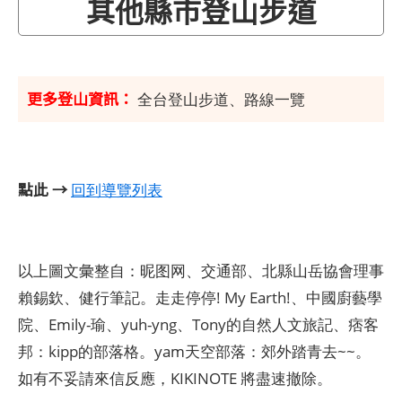
其他縣市登山步道
更多登山資訊：
全台登山步道、路線一覽
點此 →
回到導覽列表
以上圖文彙整自：昵图网、交通部、北縣山岳協會理事
賴錫欽、健行筆記。走走停停! My Earth!、中國廚藝學
院、Emily-瑜、yuh-yng、Tony的自然人文旅記、痞客
邦：kipp的部落格。yam天空部落：郊外踏青去~~。
如有不妥請來信反應，KIKINOTE 將盡速撤除。