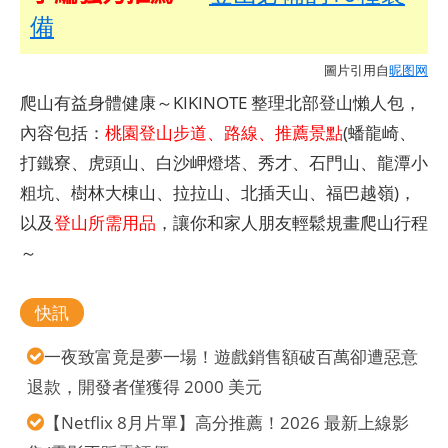
備
圖片引用自
昵图网
爬山有益身體健康～KIKINOTE 整理北部登山懶人包，
內容包括：
桃園登山步道、路線、推薦景點
(蟠龍崎、
打鐵寮、虎頭山、白沙岬燈塔、秀才、石門山、龍潭小
粗坑、樹林大棟山、拉拉山、北插天山、福巴越嶺)，
以及
登山所需用品
，讓你和家人朋友輕鬆規畫爬山行程
～
快訊
一夜致富竟是夢一場！遊戲銷售額破百萬卻遭惡意
退款，開發者僅獲得 2000 美元
【Netflix 8月片單】高分推薦！2026 最新上線影