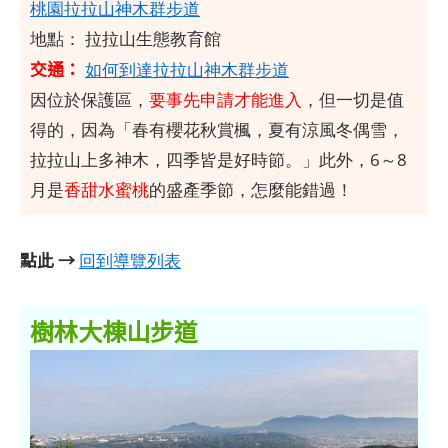
桃園拉拉山神木群步道
地點： 拉拉山生態教育館
交通：
如何到達拉拉山神木群步道
因位於保護區，
要事先申請才能進入
，但一切是值
得的，因為「春有櫻花秋賞楓，夏有涼風冬偶雪，
拉拉山上多神木，四季皆是好時節。」此外，6～8
月是
香甜水蜜桃
的盛產季節，怎麼能錯過！
點此 →
回到導覽列表
樹林大棟山步道