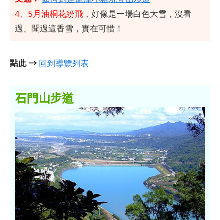
4、5月油桐花紛飛
，好像是一場白色大雪，沒看
過、聞過這香雪，實在可惜！
點此 →
回到導覽列表
石門山步道