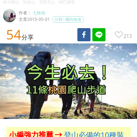
林大棟山、拉拉山、北插天山、福巴越嶺
作者：
七味粉
文章2015-05-01
分類>
國內旅遊
54
213
分享
小編強力推薦 →
登山必備的10種裝