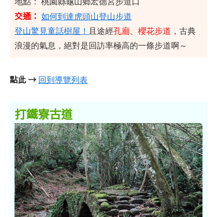
地點： 桃園縣龜山鄉宏德宮步道口
交通：
如何到達虎頭山登山步道
登山驚見童話樹屋！
且途經
孔廟、櫻花步道
，古典
浪漫的氣息，絕對是回訪率極高的一條步道啊～
點此 →
回到導覽列表
打鐵寮古道