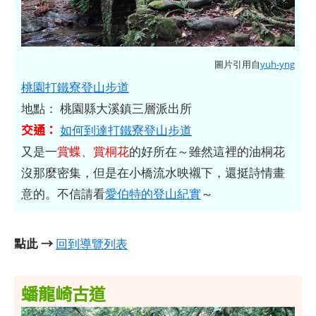
圖片引用自
yuh-yng
桃園打鐵寮登山步道
地點： 桃園縣大溪鎮三層派出所
交通：
如何到達打鐵寮登山步道
又是一
賞蝶、賞桐花
的好所在～雖然這裡的油桐花
沒那麼密集，但是在小橋流水映襯下，還挺詩情畫
意的。不信請看
愛伯特的登山紀實
～
點此 →
回到導覽列表
蟠龍崎古道