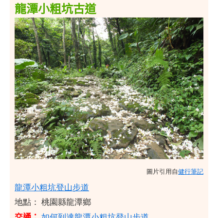
龍潭小粗坑古道
圖片引用自
健行筆記
龍潭小粗坑登山步道
地點： 桃園縣龍潭鄉
交通：
如何到達龍潭小粗坑登山步道