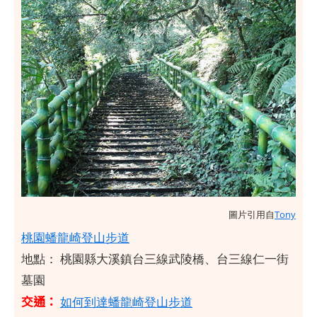
圖片引用自
Tony
桃園蟠龍崎登山步道
地點： 桃園縣大溪鎮台三線武陵橋、台三線仁一街
墓園
交通：
如何到達蟠龍崎登山步道