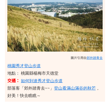
圖片引用自
郊外踏青去
桃園秀才登山步道
地點： 桃園縣楊梅市天德堂
交通：
如何到達秀才登山步道
部落客「郊外踏青去~~」
登山看滿山滿谷的秋芒
，
好美！快去瞧瞧～