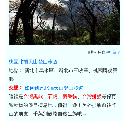
圖片引用自
健行筆記
桃園北插天山登山步道
地點： 新北市烏來區、新北市三峽區、桃園縣復興
鄉
交通：
如何到達北插天山登山步道
這裡是
台灣黑熊
、
石虎
、
麝香貓
、
台灣獼猴
等保育
類動物的優良棲息地，值得一遊！另外提醒前往登
山的朋友，千萬別破壞自然生態哦～