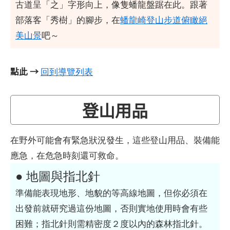
古道呈「之」字形向上，像隻蟠龍盤踞在此。跟著
部落客「秀樹」的腳步，在
蟠龍崎登山步道俯瞰絕
美山景
吧～
點此 →
回到導覽列表
登山用品
在野外可能會有緊急狀況發生，這些登山用品、裝備能
應急，在危急時刻還可救命。
● 地圖與指北針
準備能表現地形、地貌的等高線地圖，但你必須在
出發前就研究過這份地圖，否則實地使用時會有些
困難；指北針則需精密度２度以內的森林指北針。