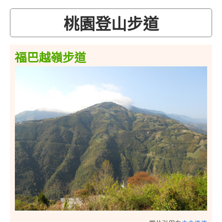
桃園登山步道
福巴越嶺步道