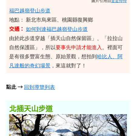
圖片引用自
走走停停
福巴越嶺登山步道
地點： 新北市烏來區、桃園縣復興鄉
交通：
如何到達福巴越嶺登山步道
由於此步道穿越「插天山自然保留區」、「拉拉山
自然保護區」，所以
要事先申請才能進入
。裡面可
是有很多豐富生態、原始景觀，想拍到
哈比人、阿
凡達般的奇幻場景
，來這就對了！
點此 →
回到導覽列表
北插天山步道