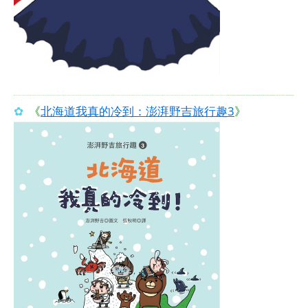
✿
《
北海道我真的冷到：澎湃野吉旅行趣3
》