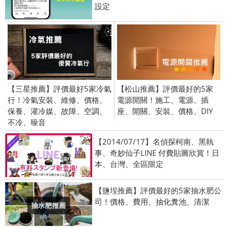
設定
【三星推薦】評價最好5家冷氣
【松山推薦】評價最好的5家
行！冷氣安裝、維修、價格、
電源開關！施工、電源、插
保養、灌冷媒、故障、空調、
座、開關、安裝、價格、DIY
不冷、噪音
【2014/07/17】名偵探柯南、黑執
事、奇妙仙子LINE 付費貼圖欣賞！日
本、台灣、全區限定
【鹽埕推薦】評價最好的5家抽水肥公
司！價格、費用、抽化糞池、清潔