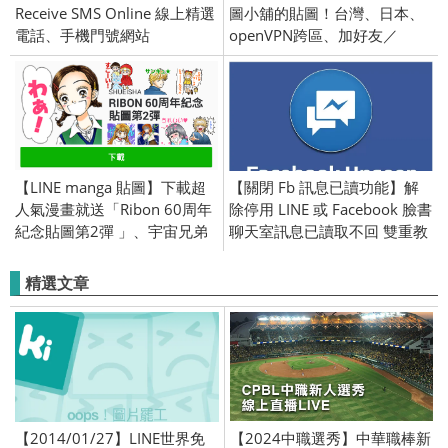
Receive SMS Online 線上精選
圖小舖的貼圖！台灣、日本、
電話、手機門號網站
openVPN跨區、加好友／
2023/01/04
【LINE manga 貼圖】下載超
【關閉 Fb 訊息已讀功能】解
人氣漫畫就送「Ribon 60周年
除停用 LINE 或 Facebook 臉書
紀念貼圖第2彈 」、宇宙兄弟
聊天室訊息已讀取不回 雙重教
免費貼圖！ 2015/12/18
學，iOS Andriod M+
Messenger 都適用 / Chrome
精選文章
擴充程式
【2014/01/27】LINE世界免
【2024中職選秀】中華職棒新