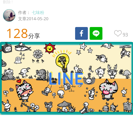
刪除 !
作者：
七味粉
文章2014-05-20
128
93
分享