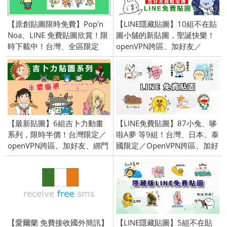
【原創貼圖限時免費】Pop'n
【LINE隱藏貼圖】10組不在貼
Noa、LINE 免費貼圖欣賞！限
圖小舖的新貼圖，聖誕快樂！
時下載中！台灣、全區限定
openVPN跨區、加好友／
2021/12/08
【最新貼圖】6組吉卜力動畫
【LINE免費貼圖】87小兔、哆
系列，限時半價！台灣限定／
啦A夢 等9組！台灣、日本、泰
openVPN跨區、加好友、綁門
國限定／OpenVPN跨區、加好
號／2017/9/22
友、綁門號／2023/03/07
【愛爾蘭 免費接收國外簡訊】
【LINE隱藏貼圖】5組不在貼