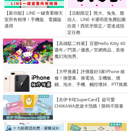
【新功能】LINE 一鍵查看聊天
【活動限定】熊大、兔兔、饅
室所有相簿！手機版、電腦版
頭人、LINE 卡通明星免費貼圖
適用
欣賞！西班牙限定／需達成指
定任務
【高雄駁二特展】百變Hello Kitty 40
週年／門票／優惠／官網商品，首推
魔幻泡泡秀。
【大甲推薦】評價最好3家iPhone 維
修！換螢幕、換電池、主機板、價
錢、泡水、手機、觸控壞掉、PTT推薦
【吉伊卡哇SuperCard】超可愛
CHIIKAWA悠遊卡預購！限時不限量