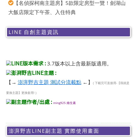
【名偵探柯南主題房】5款限定房型一覽！劍湖山
大飯店限定下午茶、入住特典
LINE 自創主題資訊
LINE版本需求 :
3.7版本以上含最新版適用。
澎湃野吉LINE主題 :
【→
澎湃野吉主題 測試分流載點
←】
( 下載完可直接用-【我就是
要換主題】更換套用! )
副主題作者/出處 :
ming925 維生素
澎湃野吉LINE副主題 實際使用畫面