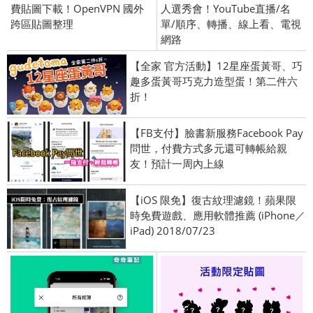
費貼圖下載！OpenVPN 國外
人選秀會！YouTube直播/名
跨區貼圖整理
單/順序、轉播、線上看、電視
網路
【全家 官方活動】12星座蛋黃哥、巧
趣多蛋黃哥巧克力造型蛋！第二件六
折！
【FB支付】臉書新服務Facebook Pay
問世，付費方式多元還可轉帳給親
友！預計一周內上線
【iOS 限免】復古紋理濾鏡！蘋果限
時免費遊戲、應用軟體推薦 (iPhone／
iPad) 2018/07/23