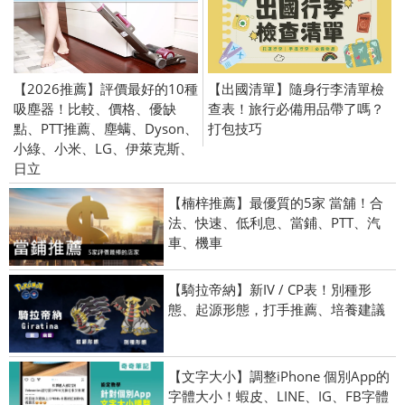
【2026推薦】評價最好的10種
【出國清單】隨身行李清單檢
吸塵器！比較、價格、優缺
查表！旅行必備用品帶了嗎？
點、PTT推薦、塵螨、Dyson、
打包技巧
小綠、小米、LG、伊萊克斯、
日立
【楠梓推薦】最優質的5家 當舖！合
法、快速、低利息、當鋪、PTT、汽
車、機車
【騎拉帝納】新IV / CP表！別種形
態、起源形態，打手推薦、培養建議
【文字大小】調整iPhone 個別App的
字體大小！蝦皮、LINE、IG、FB字體