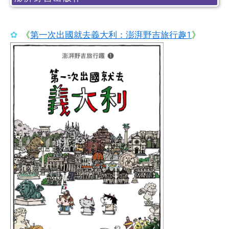
✿
《
第一次出國就去義大利：澎湃野吉旅行趣1
》