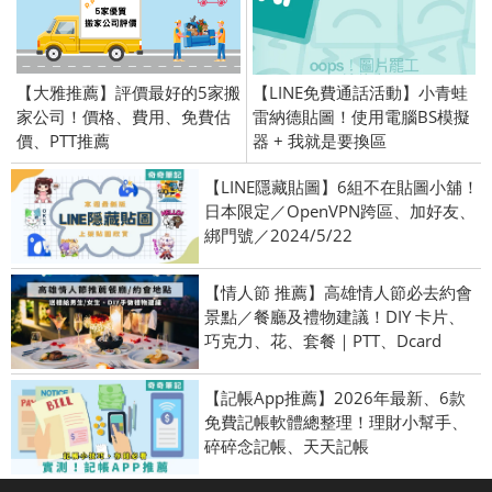
【大雅推薦】評價最好的5家搬
【LINE免費通話活動】小青蛙
家公司！價格、費用、免費估
雷納德貼圖！使用電腦BS模擬
價、PTT推薦
器 + 我就是要換區
【LINE隱藏貼圖】6組不在貼圖小舖！
日本限定／OpenVPN跨區、加好友、
綁門號／2024/5/22
【情人節 推薦】高雄情人節必去約會
景點／餐廳及禮物建議！DIY 卡片、
巧克力、花、套餐｜PTT、Dcard
【記帳App推薦】2026年最新、6款
免費記帳軟體總整理！理財小幫手、
碎碎念記帳、天天記帳