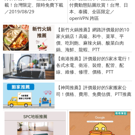
載！台灣限定、限時免費下載
付費動態貼圖欣賞！台灣、日
／2019/08/29
本、泰國、全區限定／
openVPN 跨區
【新竹火鍋推薦】網路評價最好的10
家火鍋店！高級、和牛、菜單、平
價、吃到飽、麻辣火鍋、酸菜白肉
鍋、海鮮、龍蝦、PTT
【南港推薦】評價最好的5家水電行！
各式水電、衛浴、裝燈、配管、配
線、維修、修理、價格、PTT
【神岡推薦】評價最好的5家搬家公
司！價格、費用、免費估價、PTT推薦