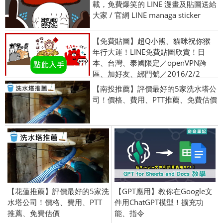
載，免費爆笑的 LINE 漫畫及貼圖送給
大家 / 官網 LINE managa sticker
【免費貼圖】超Q小熊、貓咪祝你猴
年行大運！LINE免費貼圖欣賞！日
本、台灣、泰國限定／openVPN跨
區、加好友、綁門號／2016/2/2
【南投推薦】評價最好的5家洗水塔公
司！價格、費用、PTT推薦、免費估價
【花蓮推薦】評價最好的5家洗
【GPT應用】教你在Google文
水塔公司！價格、費用、PTT
件用ChatGPT模型！擴充功
推薦、免費估價
能、指令