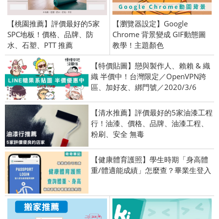
【桃園推薦】評價最好的5家
【瀏覽器設定】Google
SPC地板！價格、品牌、防
Chrome 背景變成 GIF動態圖
水、石塑、PTT 推薦
教學！主題顏色
【特價貼圖】戀與製作人、賴賴 & 織
織 半價中！台灣限定／OpenVPN跨
區、加好友、綁門號／2020/3/6
【清水推薦】評價最好的5家油漆工程
行！油漆、價格、品牌、油漆工程、
粉刷、安全 無毒
【健康體育護照】學生時期「身高體
重/體適能成績」怎麼查？畢業生登入