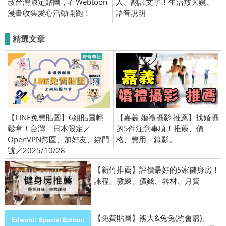
叔台灣限定貼圖，看Webtoon
人、翻譯文字！生活放大鏡、
漫畫收集愛心活動開跑！
語音說明
精選文章
【LINE免費貼圖】6組貼圖輕
【嘉義 婚禮攝影 推薦】找婚攝
鬆拿！台灣、日本限定／
的5件注意事項！推薦、價
OpenVPN跨區、加好友、綁門
格、費用、錄影。
號／2025/10/28
【新竹推薦】評價最好的5家健身房！
課程、教練、價錢、器材、月費
【免費貼圖】熊大&兔兔(約會篇)、