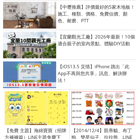
【中壢推薦】評價最好的5家木地板！
施工、種類、價格、免費估價、顏
色、耐磨、PTT
【宜蘭觀光工廠】2026年最新！10個
適合親子的室內景點、體驗DIY活動
【iOS13.5 災情】iPhone 跳出「此
App不再與您共享」訊息、解決辦
法！
【免費 主題】海綿寶寶（招牌
【2014/12/4】凱蒂貓、布丁
方褲褲篇）LINE主題免費下
狗、雙星仙子、拉拉熊、LINE