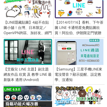
【LINE隱藏貼圖】4組不在貼
【2014/07/16】香料、下午茶
圖小舖！台灣、日本限定／
圖 LINE 卡通明星免費貼圖欣
OpenVPN跨區、加好友、綁門
賞！阿拉伯、伊朗限定門號贈
號／2024/7/10
送圖
【艾薇兒 LINE 主題】副主題
【Samsung】三星手機LINE來
網友作品 欣賞 及 教學 LINE 最
電沒聲音？顯示提醒、設定教
新版本 適用 (Android)
學、沒通知