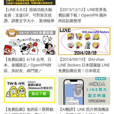
【LINE 6.9.0】投稿功能大幅
【2013/12/12】LINE世界免
改善：支援GIF、可對留言按
費貼圖下載！OpenVPN 國外
讚、調整文字大小 、新增檢舉
跨區貼圖整理
不當帳號或留言的功能
【免費貼圖】6/18 台灣、日
【2014/09/19】 DAI-chan
本、泰國限定／OpenVPN跨
LINE Stickers 日本隱藏版 LINE
區、加好友、綁門號／
免費貼圖欣賞！日本限定
2019/06/18
OpenVPN 加入好友/綁定門號
圖
【免費貼圖】免跨區！爵爵貓
【AI翻譯】LINE 照片辨識機器