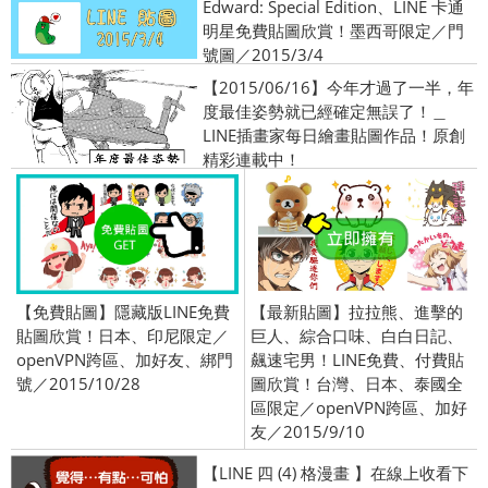
Edward: Special Edition、LINE 卡通
明星免費貼圖欣賞！墨西哥限定／門
號圖／2015/3/4
【2015/06/16】今年才過了一半，年
度最佳姿勢就已經確定無誤了！＿
LINE插畫家每日繪畫貼圖作品！原創
精彩連載中！
【免費貼圖】隱藏版LINE免費
【最新貼圖】拉拉熊、進擊的
貼圖欣賞！日本、印尼限定／
巨人、綜合口味、白白日記、
openVPN跨區、加好友、綁門
飆速宅男！LINE免費、付費貼
號／2015/10/28
圖欣賞！台灣、日本、泰國全
區限定／openVPN跨區、加好
友／2015/9/10
【LINE 四 (4) 格漫畫 】在線上收看下