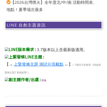
【2026台灣煙火】全年度北/中/南 活動時間表、
地點！夏季場次最多
LINE 自創主題資訊
LINE版本需求 :
3.7版本以上含最新版適用。
上緊發條LINE主題 :
【→
上緊發條主題 測試分流載點
←】
( 下載完可直接用-【我就是
要換主題】更換套用! )
副主題作者/出處 :
阿達