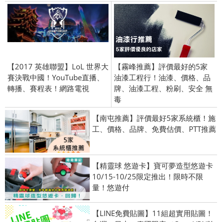
【2017 英雄聯盟】LoL 世界大
【霧峰推薦】評價最好的5家
賽決戰中國！YouTube直播、
油漆工程行！油漆、價格、品
轉播、賽程表！網路電視
牌、油漆工程、粉刷、安全 無
毒
【南屯推薦】評價最好5家系統櫃！施
工、價格、品牌、免費估價、PTT推薦
【精靈球 悠遊卡】寶可夢造型悠遊卡
10/15-10/25限定推出！限時不限
量！悠遊付
【LINE免費貼圖】11組超實用貼圖！