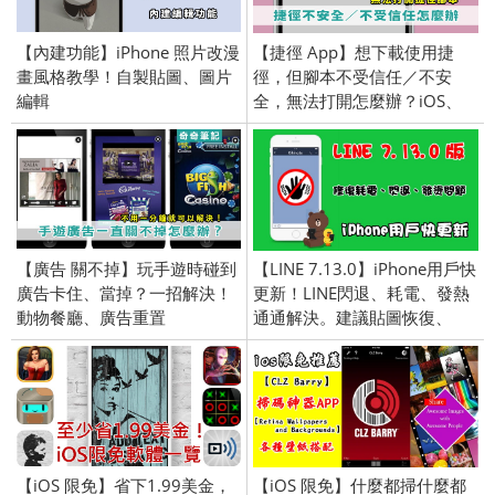
【內建功能】iPhone 照片改漫
【捷徑 App】想下載使用捷
畫風格教學！自製貼圖、圖片
徑，但腳本不受信任／不安
編輯
全，無法打開怎麼辦？iOS、
iPhone、iPad
【廣告 關不掉】玩手遊時碰到
【LINE 7.13.0】iPhone用戶快
廣告卡住、當掉？一招解決！
更新！LINE閃退、耗電、發熱
動物餐廳、廣告重置
通通解決。建議貼圖恢復、
iPhone／iOS限定
【iOS 限免】省下1.99美金，
【iOS 限免】什麼都掃什麼都