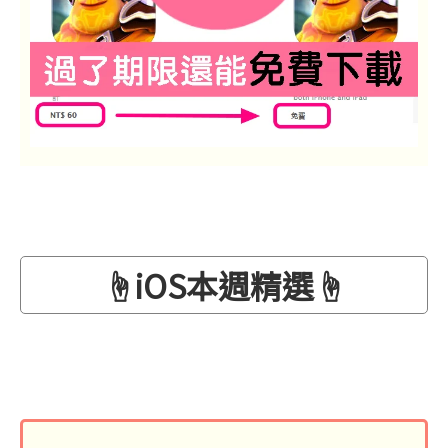
☝iOS本週精選☝