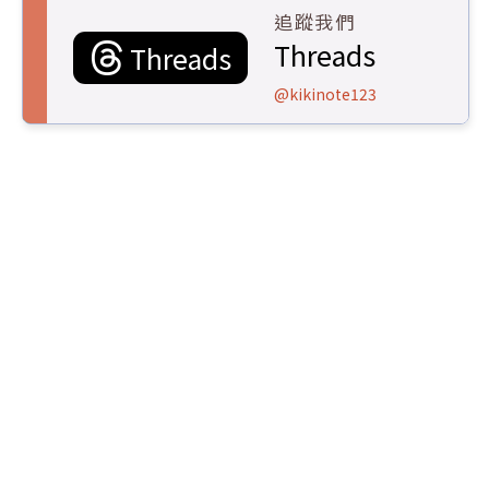
追蹤我們
Threads
Threads
@kikinote123