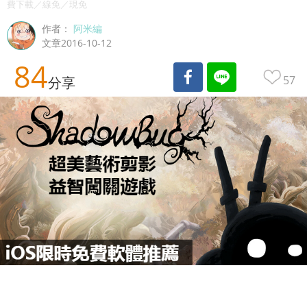
費下載／線免／現免
作者：
阿米編
文章2016-10-12
84
57
分享