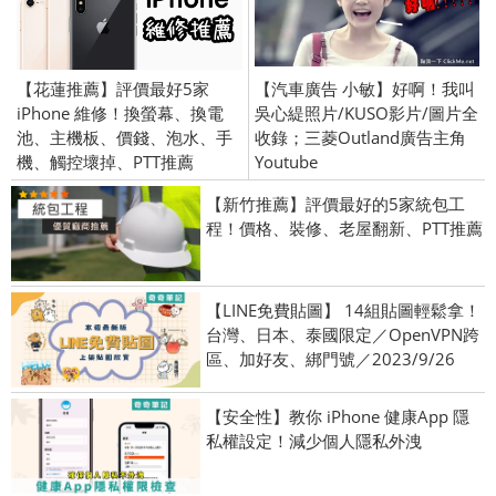
【花蓮推薦】評價最好5家
【汽車廣告 小敏】好啊！我叫
iPhone 維修！換螢幕、換電
吳心緹照片/KUSO影片/圖片全
池、主機板、價錢、泡水、手
收錄；三菱Outland廣告主角
機、觸控壞掉、PTT推薦
Youtube
【新竹推薦】評價最好的5家統包工
程！價格、裝修、老屋翻新、PTT推薦
【LINE免費貼圖】 14組貼圖輕鬆拿！
台灣、日本、泰國限定／OpenVPN跨
區、加好友、綁門號／2023/9/26
【安全性】教你 iPhone 健康App 隱
私權設定！減少個人隱私外洩