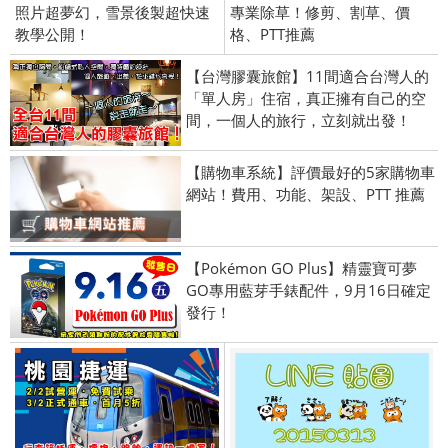
照片超夢幻，雪景後製超快速
專業除草！修剪、割草、價
教學公開！
格、PTT推薦
【台灣膠囊旅館】11間適合台灣人的
「單人房」住宿，真正擁有自己的空
間，一個人的旅行，立刻就出發！
【購物車系統】評價最好的5家購物車
網站！費用、功能、架設、PTT 推薦
【Pokémon GO Plus】精靈寶可夢
GO專用藍芽手錶配件，9月16日確定
發行！