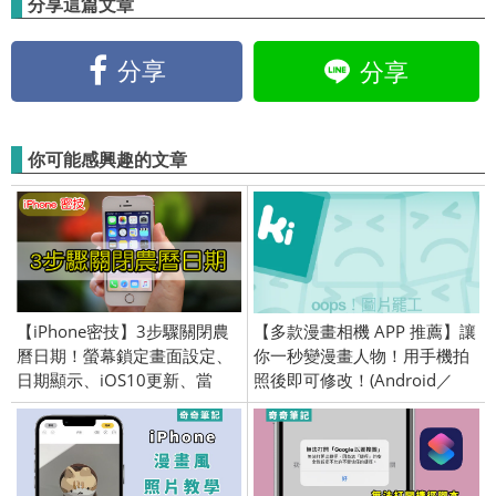
分享這篇文章
分享
分享
你可能感興趣的文章
【iPhone密技】3步驟關閉農
【多款漫畫相機 APP 推薦】讓
曆日期！螢幕鎖定畫面設定、
你一秒變漫畫人物！用手機拍
日期顯示、iOS10更新、當
照後即可修改！(Android／
機、問題。
iPhone iOS)