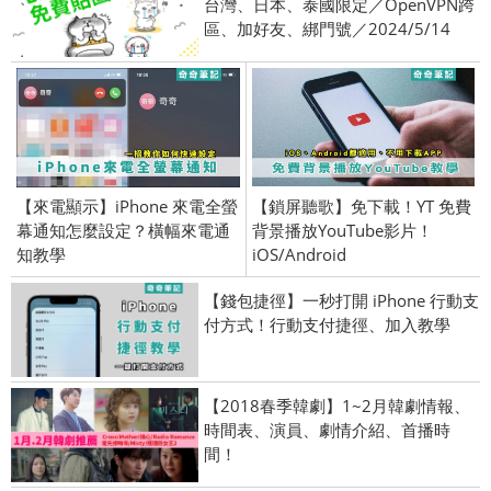
台灣、日本、泰國限定／OpenVPN跨
區、加好友、綁門號／2024/5/14
【來電顯示】iPhone 來電全螢
【鎖屏聽歌】免下載！YT 免費
幕通知怎麼設定？橫幅來電通
背景播放YouTube影片！
知教學
iOS/Android
【錢包捷徑】一秒打開 iPhone 行動支
付方式！行動支付捷徑、加入教學
【2018春季韓劇】1~2月韓劇情報、
時間表、演員、劇情介紹、首播時
間！