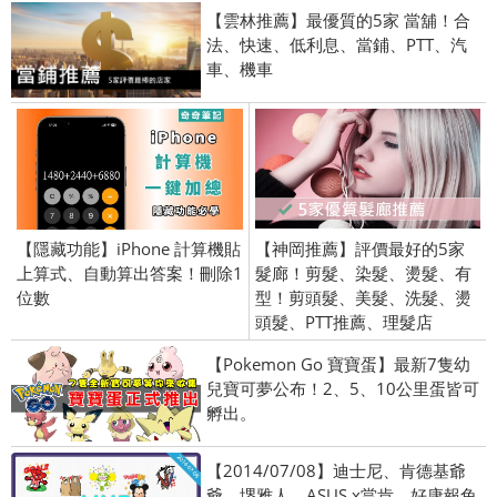
【雲林推薦】最優質的5家 當舖！合
法、快速、低利息、當鋪、PTT、汽
車、機車
【隱藏功能】iPhone 計算機貼
【神岡推薦】評價最好的5家
上算式、自動算出答案！刪除1
髮廊！剪髮、染髮、燙髮、有
位數
型！剪頭髮、美髮、洗髮、燙
頭髮、PTT推薦、理髮店
【Pokemon Go 寶寶蛋】最新7隻幼
兒寶可夢公布！2、5、10公里蛋皆可
孵出。
【2014/07/08】迪士尼、肯德基爺
爺、堺雅人，ASUS x當肯、好康報兔