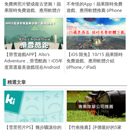
免費將照片變成復古塗鴉！蘋
不奇怪的App！蘋果限時免費
果限時免費遊戲、應用軟體介
遊戲、應用軟體推薦 (iPhone
紹 (iPhone／iPad)
／iPad) 2017/5/10
2015/12/23
【滑雪遊戲APP】Alto's
【iOS 限免】10/15 蘋果限時
Adventure，滑雪酷跑！iOS年
免費遊戲、應用軟體介紹
度票選最美遊戲現在Android
(iPhone／iPad)
免費！！(Android／iPhone
iOS)
精選文章
【雪景照片PS】幾步驟讓你的
【竹南推薦】評價最好的5家