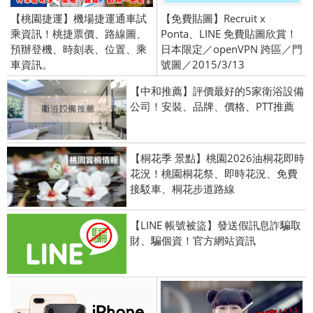
【桃園捷運】機場捷運通車試
【免費貼圖】Recruit x
乘資訊！桃捷票價、路線圖、
Ponta、LINE 免費貼圖欣賞！
預辦登機、時刻表、位置、乘
日本限定／openVPN 跨區／門
車資訊。
號圖／2015/3/13
【中和推薦】評價最好的5家衛浴設備
公司！安裝、品牌、價格、PTT推薦
【桐花季 景點】桃園2026油桐花即時
花況！桃園桐花祭、即時花況、免費
接駁車、桐花步道路線
【LINE 帳號被盜】發送假訊息詐騙取
財、騙個資！官方網站資訊