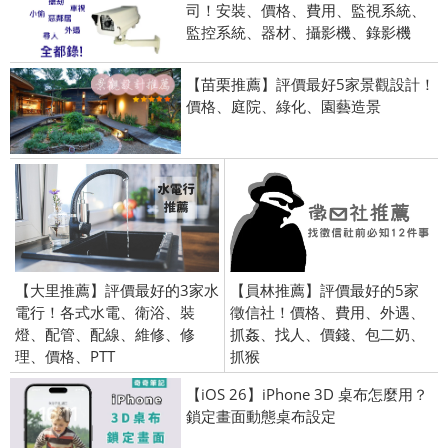
司！安裝、價格、費用、監視系統、
監控系統、器材、攝影機、錄影機
【苗栗推薦】評價最好5家景觀設計！
價格、庭院、綠化、園藝造景
【大里推薦】評價最好的3家水
【員林推薦】評價最好的5家
電行！各式水電、衛浴、裝
徵信社！價格、費用、外遇、
燈、配管、配線、維修、修
抓姦、找人、價錢、包二奶、
理、價格、PTT
抓猴
【iOS 26】iPhone 3D 桌布怎麼用？
鎖定畫面動態桌布設定