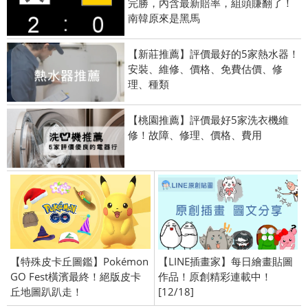
完勝，內含最新賠率，組頭賺翻了！
南韓原來是黑馬
【新莊推薦】評價最好的5家熱水器！
安裝、維修、價格、免費估價、修
理、種類
【桃園推薦】評價最好5家洗衣機維
修！故障、修理、價格、費用
【特殊皮卡丘圖鑑】Pokémon
【LINE插畫家】每日繪畫貼圖
GO Fest橫濱最終！絕版皮卡
作品！原創精彩連載中！
丘地圖趴趴走！
[12/18]