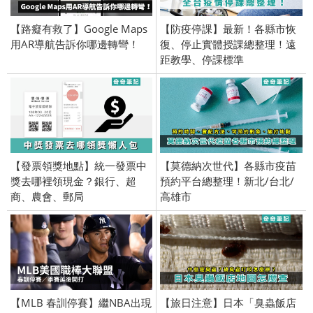
【路癡有救了】Google Maps
【防疫停課】最新！各縣市恢
用AR導航告訴你哪邊轉彎！
復、停止實體授課總整理！遠
距教學、停課標準
【發票領獎地點】統一發票中
【莫德納次世代】各縣市疫苗
獎去哪裡領現金？銀行、超
預約平台總整理！新北/台北/
商、農會、郵局
高雄市
【MLB 春訓停賽】繼NBA出現
【旅日注意】日本「臭蟲飯店