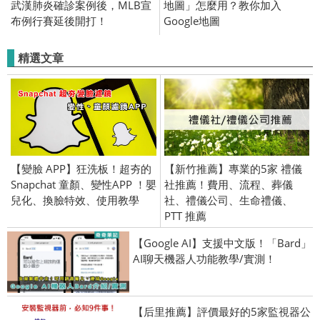
武漢肺炎確診案例後，MLB宣
地圖」怎麼用？教你加入
布例行賽延後開打！
Google地圖
精選文章
【變臉 APP】狂洗板！超夯的
【新竹推薦】專業的5家 禮儀
Snapchat 童顏、變性APP ！嬰
社推薦！費用、流程、葬儀
兒化、換臉特效、使用教學
社、禮儀公司、生命禮儀、
PTT 推薦
【Google AI】支援中文版！「Bard」
AI聊天機器人功能教學/實測！
【后里推薦】評價最好的5家監視器公