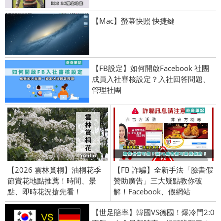
【Mac】螢幕快照 快捷鍵
【FB設定】如何開啟Facebook 社團
成員入社審核設定？入社回答問題、
管理社團
【2026 雲林賞桐】油桐花季
【FB 詐騙】全新手法「臉書假
節賞花地點推薦！時間、景
贊助廣告」三大疑點教你破
點、即時花況搶先看！
解！Facebook、假網站
【世足賠率】韓國VS德國！爆冷門2:0