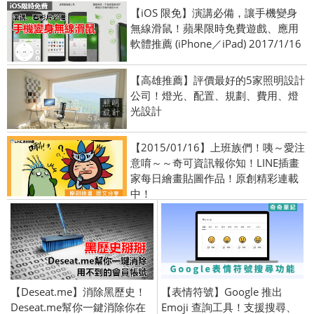
【iOS 限免】演講必備，讓手機變身
無線滑鼠！蘋果限時免費遊戲、應用
軟體推薦 (iPhone／iPad) 2017/1/16
【高雄推薦】評價最好的5家照明設計
公司！燈光、配置、規劃、費用、燈
光設計
【2015/01/16】上班族們！咦～愛注
意唷～～奇可資訊報你知！LINE插畫
家每日繪畫貼圖作品！原創精彩連載
中！
【Deseat.me】消除黑歷史！
【表情符號】Google 推出
Deseat.me幫你一鍵消除你在
Emoji 查詢工具！支援搜尋、