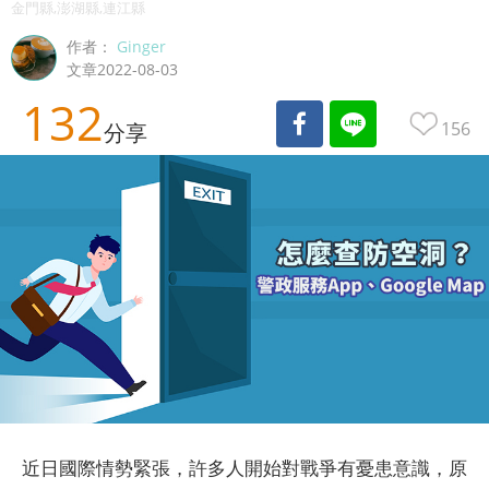
金門縣,澎湖縣,連江縣
作者：
Ginger
文章2022-08-03
132
156
分享
近日國際情勢緊張，許多人開始對戰爭有憂患意識，原