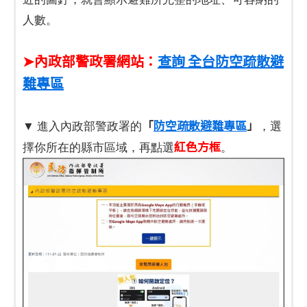
人數。
➤內政部警政署網站：
查詢 全台防空疏散避
難專區
「
防空疏散避難專區
」
▼ 進入內政部警政署的
，選
紅色方框
擇你所在的縣市區域，再點選
。