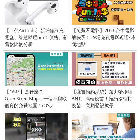
【二代AirPods】新增無線充
【免費看電影】2026台中電影
電盒、智慧助理Siri！價格、新
放映季！29場免費電影巡迴/時
舊款比較分析
間地點
【OSM】是什麼？
【疫苗預約系統】第九輪接種
OpenStreetMap，一個不竊取
BNT、高端疫苗！預約接種打
個資的免費地圖！iOS／
疫苗、意願登記教學
Android