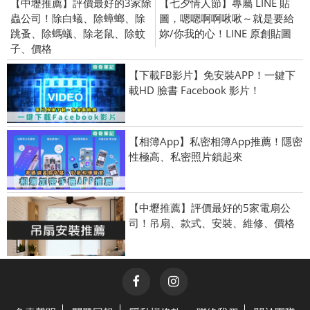
【中壢推薦】評價最好的3家除
【七夕情人節】專屬 LINE 貼
蟲公司！除白蟻、除蟑螂、除
圖，嗯嗯啊啊啾啾～就是要給
跳蚤、除螞蟻、除老鼠、除蚊
妳/你我的心！LINE 原創貼圖
子、價格
【下載FB影片】免安裝APP！一鍵下
載HD 臉書 Facebook 影片！
【相簿App】私密相簿App推薦！隱密
性極高、私密照片鎖起來
【中壢推薦】評價最好的5家電扇公
司！吊扇、款式、安裝、維修、價格