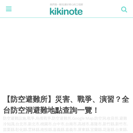
【防空避難所】災害、戰爭、演習？全
台防空洞避難地點查詢一覽！
防空避難設施,戰爭,烏俄戰爭,防空避難所,Google Map,防空洞,收容所,避難
冷知識,台北市,新北市,桃園市,台中市,台南市,高雄市,基隆市,新竹縣,新竹市,
苗栗縣,彰化縣,雲林縣,南投縣,嘉義縣,嘉義市,屏東縣,宜蘭縣,花蓮縣,台東縣,