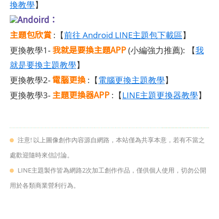
換教學
】
Andoird：
主題包欣賞
:【
前往 Android LINE主題包下載區
】
我就是要換主題APP
更換教學1-
(小編強力推薦): 【
我
就是要換主題教學
】
電腦更換
更換教學2-
:【
電腦更換主題教學
】
主題更換器APP
更換教學3-
:【
LINE主題更換器教學
】
注意! 以上圖像創作內容源自網路，本站僅為共享本意，若有不當之
處歡迎隨時來信討論。
LINE主題製作皆為網路2次加工創作作品，僅供個人使用，切勿公開
用於各類商業營利行為。