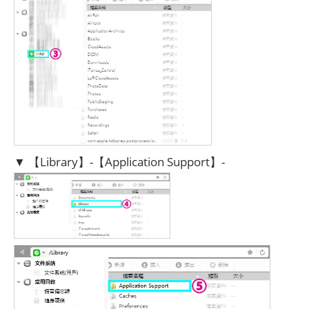
▼ 【Library】-【Application Support】-