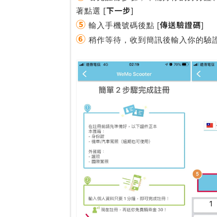
下一步
著點選 [
]
⑤
傳送驗證碼
輸入手機號碼後點 [
]
⑥
稍作等待，收到簡訊後輸入你的驗