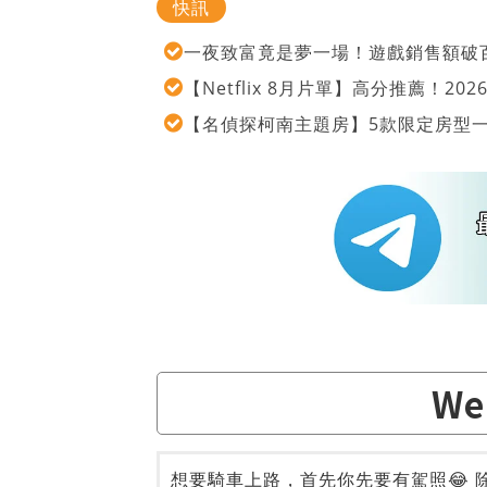
快訊
一夜致富竟是夢一場！遊戲銷售額破百
【Netflix 8月片單】高分推薦！2
【名偵探柯南主題房】5款限定房型
W
想要騎車上路，首先你先要有駕照😂