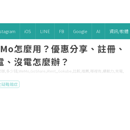
nstagram
iOS
LINE
FB
Google
AI
資訊/軟體
eMo怎麼用？優惠分享、註冊、
電、沒電怎麼辦？
少錢,WeMo,GoShare,iRent,,Gokube,比較,推薦,哪裡有,續航力,充電,
他疑難雜症