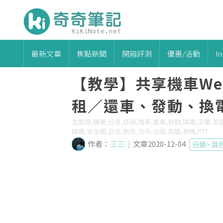
最新文章
焦點新聞
開箱評測
優惠/活動
I
【教學】共享機車W
租／還車、發動、換
怎麼用,優惠,分享,註冊,租車,還車,發動,換電,沒電 怎麼辦,多
換電,安全帽,台北,新北,台中,台南,高雄,有嗎,PTT
作者：
三三
|
文章2020-12-04
分類>
其