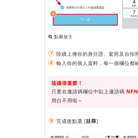
點圖放大
⑦
陸續上傳你的身分證、駕照及自拍照
⑧
輸入你的個人資料，每一個欄位都確
這邊很重要！
只要在邀請碼欄位中貼上邀請碼
NFN
用白不用啦～
⑨
註冊
完成後點選 [
]