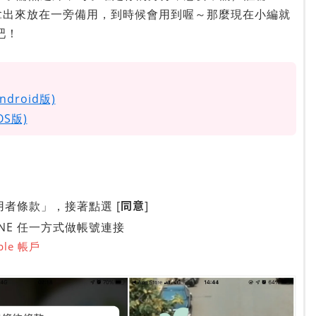
後拿出來放在一旁備用，到時候會用到喔～那麼現在小編就
吧！
ndroid版)
OS版)
同意
者條款」，接著點選 [
]
／LINE 任一方式做帳號連接
le 帳戶