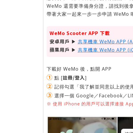
WeMo 還需要準備身分證，請找到
帶著大家一起來一步一步申請 WeMo 
WeMo Scooter APP 下載
安卓用戶
▶
共享機車 WeMo APP (A
蘋果用戶
▶
共享機車 WeMo APP (i
下載好 WeMo 後，點開 APP
①
註冊/登入
點 [
]
②
記得勾選「我了解並同意以上的使用
③
選擇一個 Google／Facebook
※ 使用 iPhone 的用戶可以選擇連接 App