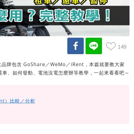
149
牌包含 GoShare／WeMo／iRent，本篇就要教大家
還車、如何發動、電池沒電怎麼辦等教學，一起來看看吧～
ent）比較／分析