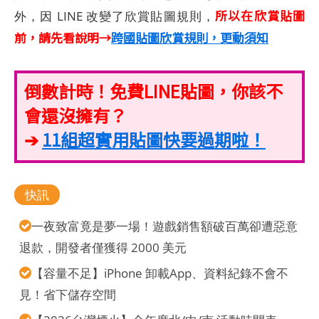
所以在欣賞貼圖
外，因 LINE 改變了欣賞貼圖規則，
前，請先看說明→
跨國貼圖欣賞規則，更動須知
倒數計時！免費LINE貼圖，你該不
會還沒擁有？
➔
11組超實用貼圖快要過期啦！
快訊
一夜致富竟是夢一場！遊戲銷售額破百萬卻遭惡意
退款，開發者僅獲得 2000 美元
【容量不足】iPhone 卸載App、資料紀錄不會不
見！省下儲存空間