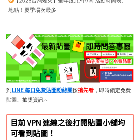
【2026台灣煙火】全年度北/中/南 活動時間表、
地點！夏季場次最多
LINE 每日免費貼圖粉絲團
搶先看
到
按
，即時鎖定免費
貼圖、抽獎資訊～
目前 VPN 連線之後打開貼圖小舖均
可看到貼圖！