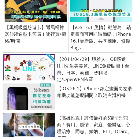
【馬桶吸盤悠遊卡】通馬桶神
【iOS 16.1 災情】動態島、鎖
器伸縮造型卡預購！哪裡買/價
定畫面可用即時動態！iPhone
格/時間
16.1更新版、共享圖庫、修復
Bugs
【2014/04/29】堺雅人、OB嚴選
H.H先生美美篇、LINE免費貼圖！台
灣、日本、泰國、智利限
定/OpenVPN跨區
【iOS 26.1】iPhone 鎖定畫面向左滑
相機功能怎麼關閉？取消左滑相機
【高雄推薦】評價最好的5家心理諮
商！費用、感情、家庭、憂鬱症、心
理治療、同志、婚姻、PTT、Dcard、