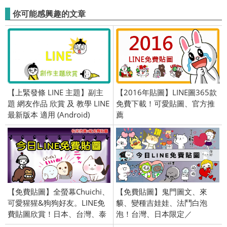
你可能感興趣的文章
【上緊發條 LINE 主題】副主
【2016年貼圖】LINE圖365款
題 網友作品 欣賞 及 教學 LINE
免費下載！可愛貼圖、官方推
最新版本 適用 (Android)
薦
【免費貼圖】全螢幕Chuichi、
【免費貼圖】鬼門圖文、來
可愛猩猩&狗狗好友。LINE免
貘、變種吉娃娃、法鬥白泡
費貼圖欣賞！日本、台灣、泰
泡！台灣、日本限定／
國、限定／openVPN跨區、加
OpenVPN跨區、加好友、綁門