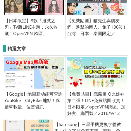
【日本限定】8款「鬼滅之
【免費貼圖】貓先生與朋友
刃」TV版LINE主題，永久收
們、進擊的巨人、兔子100%！
藏！OpenVPN 跨區、
台灣、日本、泰國限定／
2019/10/30
OpenVPN跨區、加好友、綁門
號／2021/8/24
精選文章
【Google】地圖新功能可查詢
【免費貼圖】隱藏版 Q比娃娃
YouBike、CityBike 地點！腳
第二彈！LINE免費貼圖欣賞！
踏車數量、位置資訊
日本限定／openVPN跨區、加
好友、綁門號／2016/9/12
【Samsung】三星手機更換字體教
學！中文字型免費下載、安裝、免