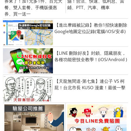
券來了！加1元多1件、百元大
舖！合法、快速、低利息、當
餐、雙人套餐、手機版優惠
鋪、PTT、汽車、機車
券、買一送一
【進出摩鐵被記錄】教你1招快速刪除
Google地圖定位記錄(電腦/iOS/安卓)
【LINE 刪除好友】封鎖、隱藏朋友，
各種功能密技全教學！(iOS/Android )
【天龍無間道-第七集】連公子 VS 柯
屁！台北市長 KUSO 漫畫！最後一擊