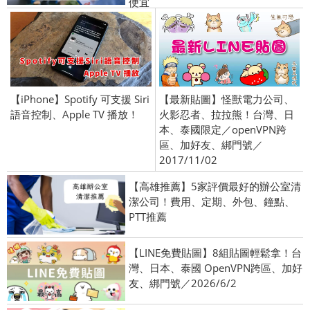
便宜
【iPhone】Spotify 可支援 Siri
【最新貼圖】怪獸電力公司、
語音控制、Apple TV 播放！
火影忍者、拉拉熊！台灣、日
本、泰國限定／openVPN跨
區、加好友、綁門號／
2017/11/02
【高雄推薦】5家評價最好的辦公室清
潔公司！費用、定期、外包、鐘點、
PTT推薦
【LINE免費貼圖】8組貼圖輕鬆拿！台
灣、日本、泰國 OpenVPN跨區、加好
友、綁門號／2026/6/2