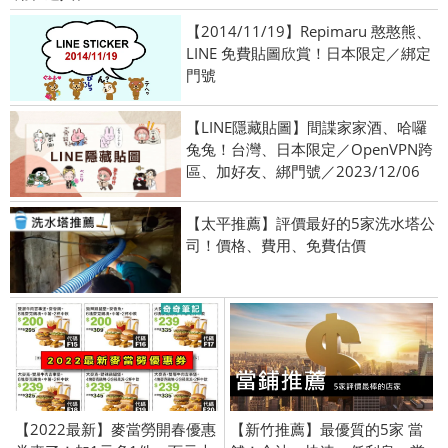
【2014/11/19】Repimaru 憨憨熊、
LINE 免費貼圖欣賞！日本限定／綁定
門號
【LINE隱藏貼圖】間諜家家酒、哈囉
兔兔！台灣、日本限定／OpenVPN跨
區、加好友、綁門號／2023/12/06
【太平推薦】評價最好的5家洗水塔公
司！價格、費用、免費估價
【2022最新】麥當勞開春優惠
【新竹推薦】最優質的5家 當