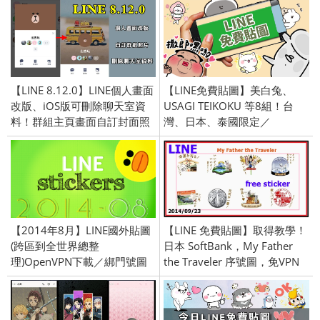
好友、綁門號／2016/10/11
號／2021/8/31
【LINE 8.12.0】LINE個人畫面
【LINE免費貼圖】美白兔、
改版、iOS版可刪除聊天室資
USAGI TEIKOKU 等8組！台
料！群組主頁畫面自訂封面照
灣、日本、泰國限定／
片、新增位置貼紙於照片編
OpenVPN跨區、加好友、綁門
輯、介面優化
號／2022/8/16
【2014年8月】LINE國外貼圖
【LINE 免費貼圖】取得教學！
(跨區到全世界總整
日本 SoftBank，My Father
理)OpenVPN下載／綁門號圖
the Traveler 序號圖，免VPN
欣賞
／跨區