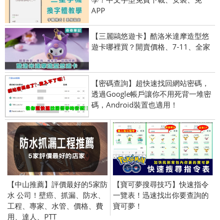
APP
【三麗鷗悠遊卡】酷洛米達摩造型悠
遊卡哪裡買？開賣價格、7-11、全家
【密碼查詢】超快速找回網站密碼，
透過Google帳戶讓你不用死背一堆密
碼，Android裝置也適用！
【中山推薦】評價最好的5家防
【寶可夢搜尋技巧】快速指令
水 公司！壁癌、抓漏、防水、
一覽表！迅速找出你要查詢的
工程、專家、水管、價格、費
寶可夢！
用、達人、PTT