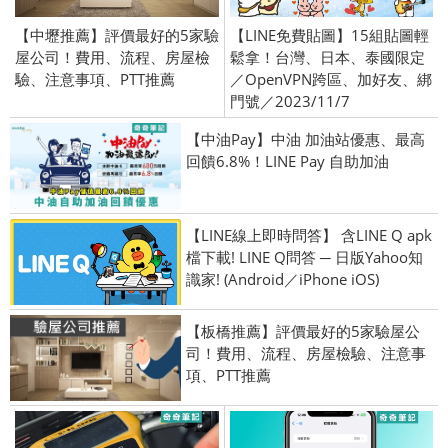
【中壢推薦】評價最好的5家驗
【LINE免費貼圖】15組貼圖輕
屋公司！費用、流程、房屋檢
鬆拿！台灣、日本、泰國限定
驗、注意事項、PTT推薦
／OpenVPN跨區、加好友、綁
門號／2023/11/7
【中油Pay】中油 加油站優惠、最高
回饋6.8%！LINE Pay 自助加油
【LINE線上即時問答】 含LINE Q apk
檔下載! LINE Q問答 ─ 日版Yahoo知
識家! (Android／iPhone iOS)
【板橋推薦】評價最好的5家驗屋公
司！費用、流程、房屋檢驗、注意事
項、PTT推薦