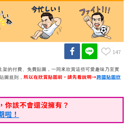
147
上架的付費、免費貼圖，一同來欣賞這些可愛趣味乃至實
所以在欣賞貼圖前，請先看說明→
跨國貼圖欣
賞貼圖規則，
圖，你該不會還沒擁有？
期啦！