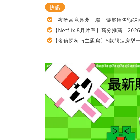
快訊
一夜致富竟是夢一場！遊戲銷售額破百
【Netflix 8月片單】高分推薦！2
【名偵探柯南主題房】5款限定房型