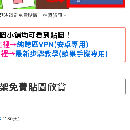
即時鎖定免費貼圖、抽獎資訊～
開貼圖小舖均可看到貼圖！
這裡→
純跨區VPN(安卓專用)
這裡→
最新步驟教學(蘋果手機專用)
架免費貼圖欣賞
8
(180天)