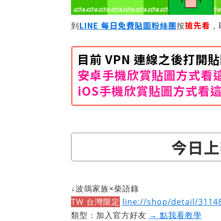
LINE 每日免費貼圖粉絲團
搶先看
到
按
，
目前 VPN 連線之後打
安卓手機欣賞貼圖方式看
iOS手機欣賞貼圖方式看
今日上
↓波鴿家族×柴語錄
TW 台灣限定
line://shop/detail/3114
類型：加入官方好友
→ 點我看教學