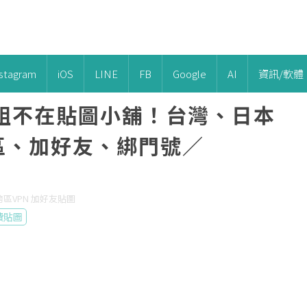
nstagram
iOS
LINE
FB
Google
AI
資訊/軟體
5組不在貼圖小舖！台灣、日本
跨區、加好友、綁門號／
 跨區VPN 加好友貼圖
費貼圖