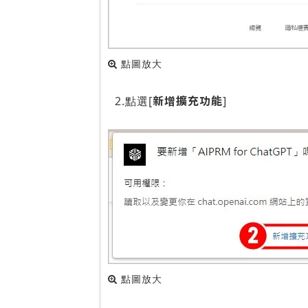
點圖放大
新增擴充功能
2.點選[
]
點圖放大