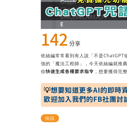
142
分享
依絲編常常看到有人說「不是ChatGP
強的「魔法工程師」，今天依絲編就推
快速生成各種要求指令
你
，想要獲得完
💡
想要知道更多AI的即時
歡迎加入我們的FB社團討
快訊