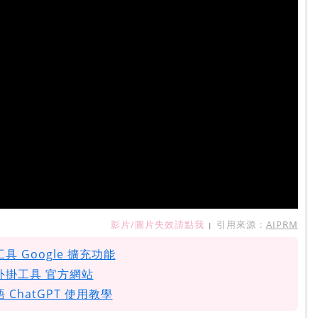
影片/圖片失效請點我
引用來源：
AIPRM
|
工具 Google 擴充功能
RM外掛工具 官方網站
 ChatGPT 使用教學