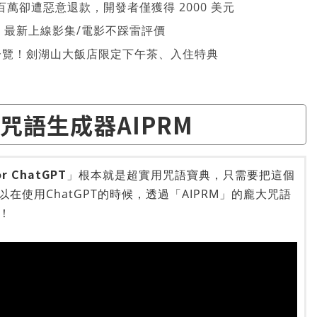
萬卻遭惡意退款，開發者僅獲得 2000 美元
026 最新上線影集/電影不踩雷評價
一覽！劍湖山大飯店限定下午茶、入住特典
PT咒語生成器AIPRM
or ChatGPT
」根本就是超實用咒語寶典，只需要把這個
以在使用ChatGPT的時候，透過「AIPRM」的龐大咒語
！