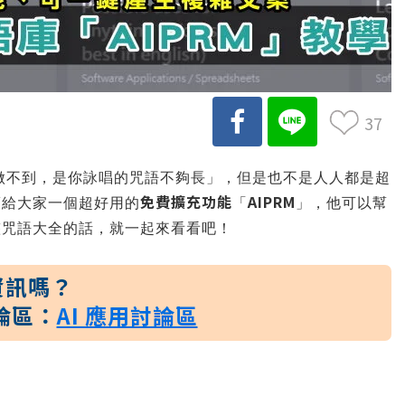
37
T做不到，是你詠唱的咒語不夠長」，但是也不是人人都是超
免費擴充功能
AIPRM
薦給大家一個超好用的
「
」，他可以幫
整咒語大全的話，就一起來看看吧！
資訊嗎？
論區：
AI 應用討論區