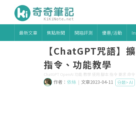
最新文章
焦點新聞
開箱評測
優惠/活動
I
【ChatGPT咒語】
指令、功能教學
ChatGPT OpenAI 功能 教學 使用 腳本 指令 要求 命令 
作者：
依絲
|
文章2023-04-11
分類>
AI