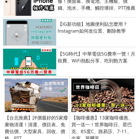
修！換螢幕、換電池、主機板、價
錢、泡水、手機、觸控壞掉、PTT推薦
【IG新功能】地圖便利貼怎麼用？
Instagram如何改位置、刪除教學
【5G時代】中華電信5G費率一覽！月
租費、WiFi熱點分享、吃到飽方案
【台北推薦】評價最好的5家廢
【咖啡優惠】13家咖啡優惠、
棄物清運！清運、價目表、免
買一送一！世界咖啡日、星巴
費估價、大型家具、回收、價
克、85度C、路易莎、7-11、
格、PTT
全家、萊爾富