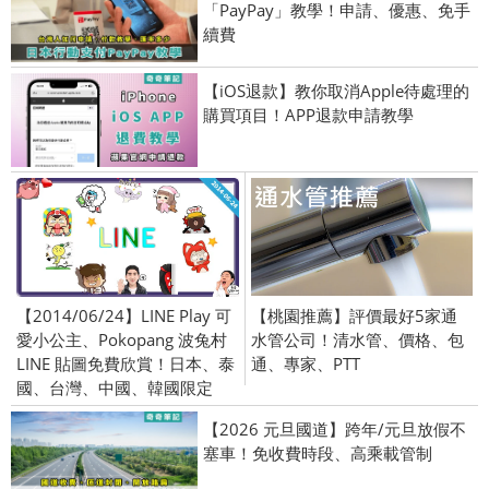
「PayPay」教學！申請、優惠、免手
續費
【iOS退款】教你取消Apple待處理的
購買項目！APP退款申請教學
【2014/06/24】LINE Play 可
【桃園推薦】評價最好5家通
愛小公主、Pokopang 波兔村
水管公司！清水管、價格、包
LINE 貼圖免費欣賞！日本、泰
通、專家、PTT
國、台灣、中國、韓國限定
【2026 元旦國道】跨年/元旦放假不
塞車！免收費時段、高乘載管制