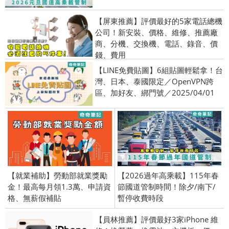
【屏東推薦】評價最好的5家電話總機
公司！新安裝、價格、維修、推薦廠
商、分機、交換機、電話、錄音、價
錢、費用
【LINE免費貼圖】6組貼圖輕鬆拿！台
灣、日本、泰國限定／OpenVPN跨
區、加好友、綁門號／2025/04/01
【就業補助】勞動部就業獎勵
【2026過年高乘載】115年春
金！最高每月領1.3萬、申請資
節國道管制時間！除夕/南下/
格、無薪假補貼
暫停收費時段
【員林推薦】評價最好3家iPhone 維