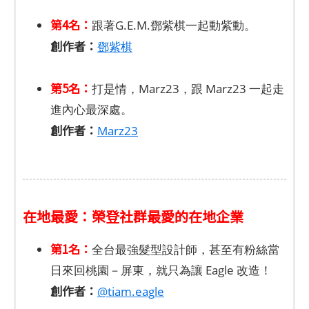
第4名：
跟著G.E.M.鄧紫棋一起動紫動。
創作者：
鄧紫棋
第5名：
打是情，Marz23，跟 Marz23 一起走
進內心最深處。
創作者：
Marz23
在地最愛：榮登社群最愛的在地企業
第1名：
全台最強髮型設計師，甚至有粉絲當
日來回桃園－屏東，就只為讓 Eagle 改造！
創作者：
@tiam.eagle