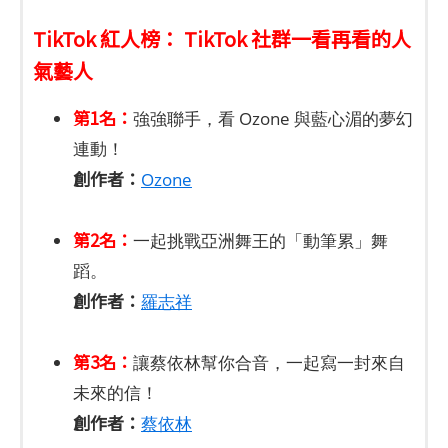
TikTok 紅人榜： TikTok 社群一看再看的人
氣藝人
第1名：
強強聯手，看 Ozone 與藍心湄的夢幻
連動！
創作者：
Ozone
第2名：
一起挑戰亞洲舞王的「動筆累」舞
蹈。
創作者：
羅志祥
第3名：
讓蔡依林幫你合音，一起寫一封來自
未來的信！
創作者：
蔡依林