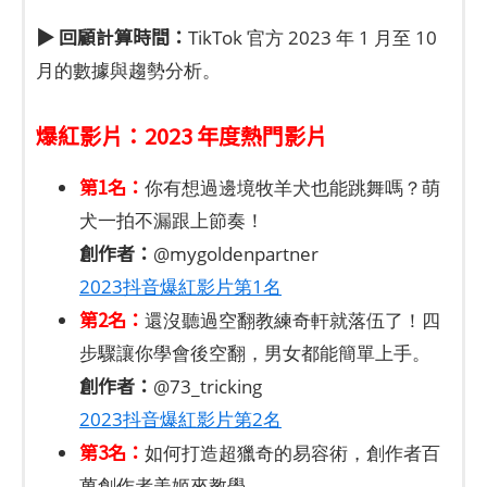
▶ 回顧計算時間：
TikTok 官方 2023 年 1 月至 10
月的數據與趨勢分析。
爆紅影片：2023 年度熱門影片
第1名：
你有想過邊境牧羊犬也能跳舞嗎？萌
犬一拍不漏跟上節奏！
創作者：
@mygoldenpartner
2023抖音爆紅影片第1名
第2名：
還沒聽過空翻教練奇軒就落伍了！四
步驟讓你學會後空翻，男女都能簡單上手。
創作者：
@73_tricking
2023抖音爆紅影片第2名
第3名：
如何打造超獵奇的易容術，創作者百
萬創作者美姬來教學。