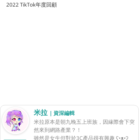
2022 TikTok年度回顧
米拉
| 資深編輯
米拉原本是朝九晚五上班族，因緣際會下突
然來到網路產業？！
雖然是女生但對於3C產品很有興趣 ʕ•ᴥ•ʔ