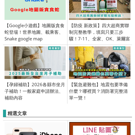
【Google小遊戲】地圖版貪食
【防疫 新政策】四大超商實聯
蛇登場！世界地圖、載乘客、
制完整教學，填寫只要三步
Snake google map
驟！7-11、全家、OK、萊爾富
【孕婦補助】2026各縣市坐月
【緊急避難包】地震包要準備
子補助！一般家庭申請辦法、
什麼？哪裡買？消防署完整清
補助內容
單一覽！
精選文章