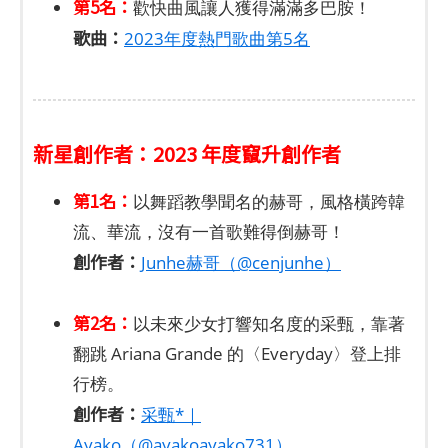
第5名：
歡快曲風讓人獲得滿滿多巴胺！
歌曲：
2023年度熱門歌曲第5名
新星創作者：2023 年度竄升創作者
第1名：
以舞蹈教學聞名的赫哥，風格橫跨韓
流、華流，沒有一首歌難得倒赫哥！
創作者：
Junhe赫哥（@cenjunhe）
第2名：
以未來少女打響知名度的采甄，靠著
翻跳 Ariana Grande 的〈Everyday〉登上排
行榜。
創作者：
采甄*｜
Ayako（@ayakoayako731）