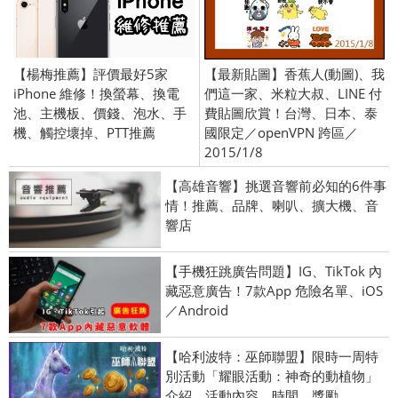
【楊梅推薦】評價最好5家
【最新貼圖】香蕉人(動圖)、我
iPhone 維修！換螢幕、換電
們這一家、米粒大叔、LINE 付
池、主機板、價錢、泡水、手
費貼圖欣賞！台灣、日本、泰
機、觸控壞掉、PTT推薦
國限定／openVPN 跨區／
2015/1/8
【高雄音響】挑選音響前必知的6件事
情！推薦、品牌、喇叭、擴大機、音
響店
【手機狂跳廣告問題】IG、TikTok 內
藏惡意廣告！7款App 危險名單、iOS
／Android
【哈利波特：巫師聯盟】限時一周特
別活動「耀眼活動：神奇的動植物」
介紹。活動內容、時間、獎勵