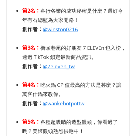
第2名：
各行各業的成功秘密是什麼？還好今
年有石總監為大家開路！
創作者：
@winston0216
第3名：
街頭巷尾的好朋友 7 ELEVEn 也入榜，
透過 TikTok 鎖定最新商品資訊。
創作者：
@7eleven_tw
第4名：
吃火鍋 CP 值最高的方法是甚麼？讓
萬客什鍋來教你。
創作者：
@wankehotpottw
第5名：
各種超吸睛的造型饅頭，你看過了
嗎？美姬饅頭熱烈供應中！