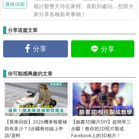
連絡信箱
最討厭整天待在家裡、喜歡到處玩，想跟大
家分享各種新奇事物！
分享這篇文章
分享
分享
你可能感興趣的文章
【舊車回收】2026機車報廢補
【臉書3D圖片DIY】超簡單三
助有多少？3步驟教你線上申
步驟！教你把2D照片製成
請/資料
Facebook上的3D相片！