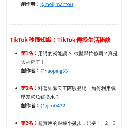
創作者：
@meijimantou
TikTok 秒懂知識：TikTok 傳授生活秘訣
第1名：
用講的就能讓 AI 軟體幫忙修圖？真是
太神奇了！
創作者：
@haoping55
第2名：
科普知識天王阿駿登場，如何利用氣
壓差幫魚缸換水？
創作者：
@ajim0422
第3名：
超實用的眼線小撇步，只要 1、2、3