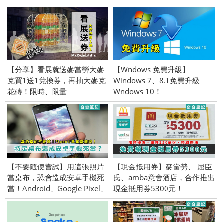
【分享】看展就送麥當勞大麥
【Wndows 免費升級】
克買1送1兌換券，再抽大麥克
Windows 7、8.1免費升級
花磚！限時、限量
Wndows 10！
【不要隨便嘗試】用這張照片
【現金抵用券】麥當勞、 屈臣
當桌布，恐會造成安卓手機死
氏、amba意舍酒店，合作推出
當！Android、Google Pixel、
現金抵用券5300元！
Samsung 三星