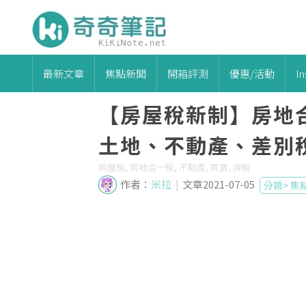
最新文章
焦點新聞
開箱評測
優惠/活動
I
【房屋稅新制】房地合
土地、不動產、差別
房屋稅, 房地合一稅, 不動產, 買賣, 課稅
作者：
米拉
|
文章2021-07-05
分類>
焦