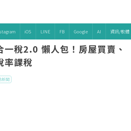
nstagram
iOS
LINE
FB
Google
AI
資訊/軟體
一稅2.0 懶人包！房屋買賣、
稅率課稅
點新聞