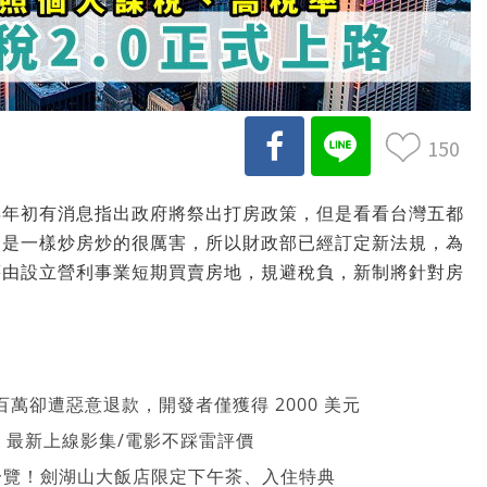
150
年年初有消息指出政府將祭出打房政策，但是看看台灣五都
還是一樣炒房炒的很厲害，所以財政部已經訂定新法規，為
藉由設立營利事業短期買賣房地，規避稅負，新制將針對房
萬卻遭惡意退款，開發者僅獲得 2000 美元
026 最新上線影集/電影不踩雷評價
一覽！劍湖山大飯店限定下午茶、入住特典