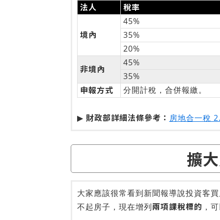
法人
稅率
45%
境內
35%
20%
45%
非境內
35%
申報方式
分開計稅，合併報繳。
財政部詳細法條參考：
▶
房地合一稅 2.
擴大
大家應該很常看到新聞報導說投資客買
兩項課稅標的
不起房子，現在增列
，可