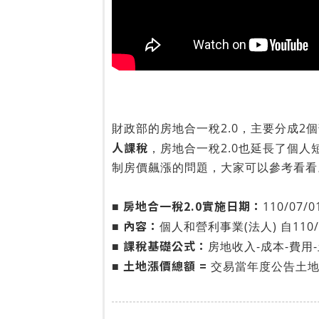
財政部的房地合一稅2.0，主要分成2
人課稅
，房地合一稅2.0也延長了個
制房價飆漲的問題，大家可以參考看看
房地合一稅2.0實施日期：
■
110/07/
內容：
■
個人和營利事業(法人) 自110/
課稅基礎公式：
■
房地收入-成本-費用
土地漲價總額 =
■
交易當年度公告土地