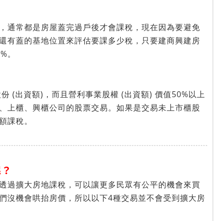
，通常都是房屋蓋完過戶後才會課稅，現在因為要避免
還有蓋的基地位置來評估要課多少稅，只要建商興建房
%。
份 (出資額)，而且營利事業股權 (出資額) 價值50%以上
、上櫃、興櫃公司的股票交易。如果是交易未上市櫃股
額課稅。
呢？
透過擴大房地課稅，可以讓更多民眾有公平的機會來買
們沒機會哄抬房價，所以以下4種交易並不會受到擴大房