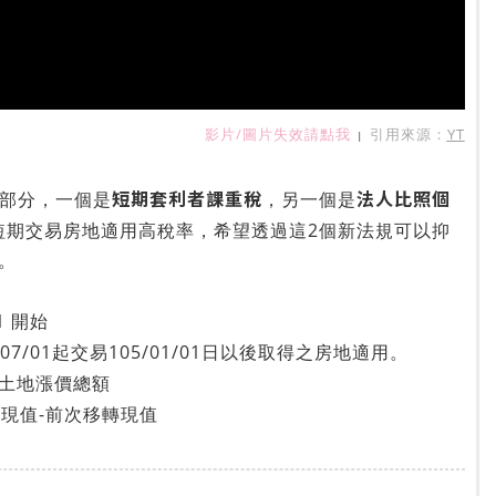
影片/圖片失效請點我
引用來源：
YT
|
短期套利者課重稅
法人比照個
個部分，一個是
，另一個是
人短期交易房地適用高稅率，希望透過這2個新法規可以抑
。
01 開始
07/01起交易105/01/01日以後取得之房地適用。
-土地漲價總額
現值-前次移轉現值