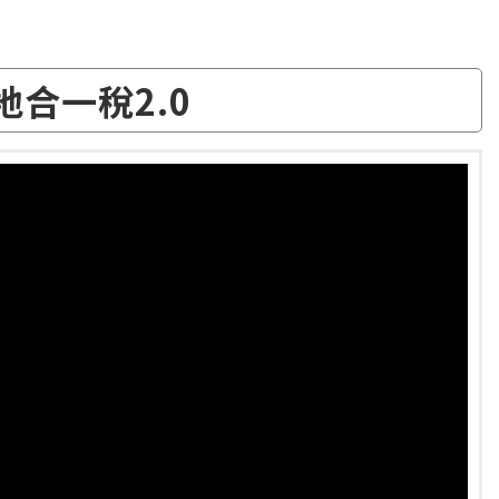
地合一稅2.0