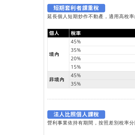
短期套利者課重稅
延長個人短期炒作不動產，適用高稅率
個人
稅率
45%
35%
境內
20%
15%
45%
非境內
35%
法人比照個人課稅
營利事業依持有期間，按照差別稅率分