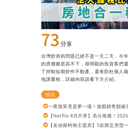
73
分享
台灣炒房的問題已經不是一天二天，今
的房價都居高不下，很明顯的投資客們
了抑制短期炒作不動產，還有防杜個人
地課重稅，詳細內容請看下方介紹。
快訊
一夜致富竟是夢一場！遊戲銷售額破百
【Netflix 8月片單】高分推薦！2
【名偵探柯南主題房】5款限定房型