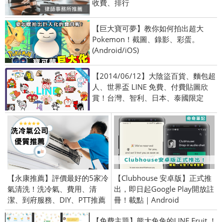
收費、排行
【巨大寶可夢】教你如何拍出超大
Pokemon！截圖、錄影、彩蛋。
(Android/iOS)
【2014/06/12】大陰盜百貨、麵包超
人、世界盃 LINE 免費、付費貼圖欣
賞！台灣、智利、日本、泰國限定
【永康推薦】評價最好的5家冷
【Clubhouse 安卓版】正式推
氣清洗！洗冷氣、費用、清
出，即日起Google Play開放註
潔、到府服務、DIY、PTT推薦
冊！載點｜Android
【免費主題】熊大兔兔的LINE Fruit ！