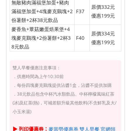
無敵豬肉滿福堡加蛋+豬肉
原價332元
滿福堡加蛋+4塊麥克鷄塊+2
F37
優惠199元
份薯餅+2杯38元飲品
麥香魚+蕈菇嫩蛋焙果堡+4
原價334元
塊麥克鷄塊+2份薯餅+2杯3
F40
優惠199元
8元飲品
雙人早餐優惠注意事項：
．供應時間為上午10:30前
．每份四塊麥克鷄塊提供沾醬1盒，沾醬不提供加購
．38元飲品包含中杯汽水類飲品、中杯檸檬風味紅茶
(冰)及紅茶(熱)，可補差額升級其他飲料(不含鮮乳及大/
小玉米湯)
▶
列印優惠券：
麥當勞優惠券 雙人早餐 官網領