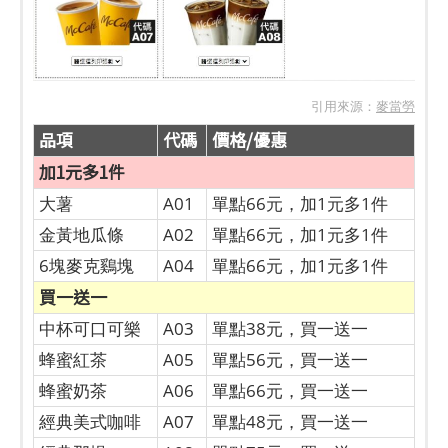
引用來源：
麥當勞
品項
代碼
價格/優惠
加1元多1件
大薯
A01
單點66元，加1元多1件
金黃地瓜條
A02
單點66元，加1元多1件
6塊麥克鷄塊
A04
單點66元，加1元多1件
買一送一
中杯可口可樂
A03
單點38元，買一送一
蜂蜜紅茶
A05
單點56元，買一送一
蜂蜜奶茶
A06
單點66元，買一送一
經典美式咖啡
A07
單點48元，買一送一