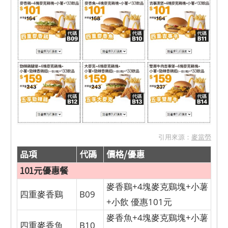
引用來源：
麥當勞
品項
代碼
價格/優惠
101元優惠餐
麥香鷄+4塊麥克鷄塊+小薯
四重麥香鷄
B09
+小飲 優惠101元
麥香魚+4塊麥克鷄塊+小薯
四重麥香魚
B10