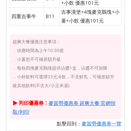
+小飲 優惠101元
吉事漢堡+4塊麥克鷄塊+小
四重吉事牛
B11
薯+小飲 優惠101元
超爽大餐優惠注意事項：
．供應時間為上午10:30後
．小薯恕不可補差額升級
．每份四塊麥克鷄塊提供沾醬1盒，沾醬不可加購
．小杯飲料可選擇33元冷飲，不含鮮乳，可補差額升
級其他飲料(不含大/小玉米湯)
▶ 列印優惠券：
麥當勞優惠券 超爽大餐 官網領
取/列印
點擊回到：
麥當勞優惠券一覽