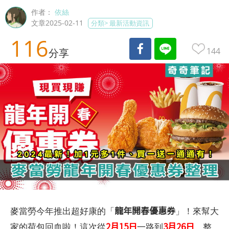
作者：
依絲
文章2025-02-11
分類>
最新活動資訊
116
144
分享
龍年開春優惠券
麥當勞今年推出超好康的「
」！來幫大
2月15日
3月26日
家的荷包回血啦！這次從
一路到
，整