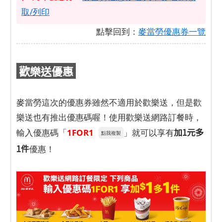
取/列印
點擊回到：
麥當勞優惠券一覽
歡樂送優惠
麥當勞這次的優惠券雖然不適用於歡樂送，但是歡
樂送也有推出優惠碼喔！使用歡樂送網路訂餐時，
加1元多
輸入優惠碼「
1FOR1
」就可以享有
點我複製
1件
優惠！