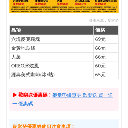
引用來源：
麥當勞
品項
價格
六塊麥克鷄塊
69元
金黃地瓜條
66元
大薯
66元
OREO冰炫風
60元
經典美式咖啡(冰/熱)
65元
▶ 歡樂送優惠碼：
麥當勞優惠券 歡樂送 買一送
一 優惠碼
麥當勞優惠券使用注意事項：