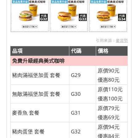
引用來源：
麥當勞
品項
代碼
價格
免費升級經典美式咖啡
原價90元
豬肉滿福堡加蛋 套餐
G29
優惠80元
原價110元
無敵滿福堡加蛋 套餐
G30
優惠100元
原價79元
麥香魚 套餐
G31
優惠69元
原價94元
豬肉蛋堡 套餐
G32
優惠84元