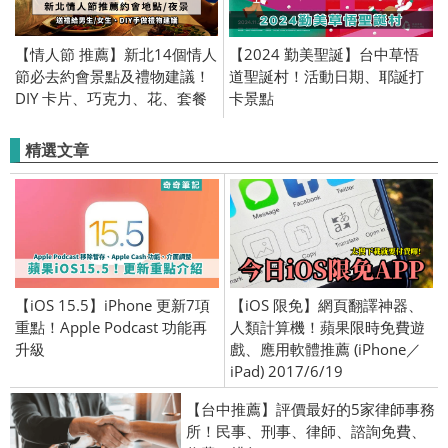
【情人節 推薦】新北14個情人
【2024 勤美聖誕】台中草悟
節必去約會景點及禮物建議！
道聖誕村！活動日期、耶誕打
DIY 卡片、巧克力、花、套餐
卡景點
｜PTT、Dcard
精選文章
【iOS 15.5】iPhone 更新7項
【iOS 限免】網頁翻譯神器、
重點！Apple Podcast 功能再
人類計算機！蘋果限時免費遊
升級
戲、應用軟體推薦 (iPhone／
iPad) 2017/6/19
【台中推薦】評價最好的5家律師事務
所！民事、刑事、律師、諮詢免費、