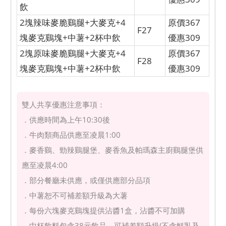
飲
2塊辣味麥脆鷄腿+大麥克+4
原價367
F27
塊麥克鷄塊+中薯+2杯中飲
優惠309
2塊原味麥脆鷄腿+大麥克+4
原價367
F28
塊麥克鷄塊+中薯+2杯中飲
優惠309
雙人共享優惠注意事項：
．供應時間為上午10:30後
．牛肉類商品供應至凌晨1:00
．麥香鷄、勁辣鷄腿堡、麥香魚及帕瑪森主廚鷄腿堡供
應至凌晨4:00
．部分餐廳未供應，或僅供應部分品項
．中薯恕不可補差額升級為大薯
．每份六塊麥克鷄塊提供沾醬1盒，沾醬不可加購
．中杯飲料包含38元飲品，可補差額升級(不含鮮乳及