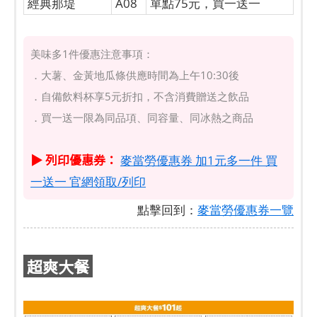
經典那堤
A08
單點75元，買一送一
美味多1件優惠注意事項：
．大薯、金黃地瓜條供應時間為上午10:30後
．自備飲料杯享5元折扣，不含消費贈送之飲品
．買一送一限為同品項、同容量、同冰熱之商品
▶ 列印優惠券：
麥當勞優惠券 加1元多一件 買
一送一 官網領取/列印
點擊回到：
麥當勞優惠券一覽
超爽大餐