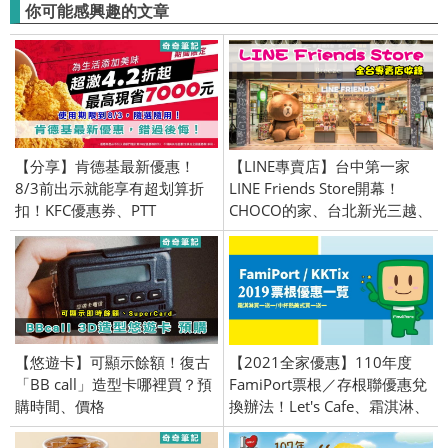
你可能感興趣的文章
【分享】肯德基最新優惠！
【LINE專賣店】台中第一家
8/3前出示就能享有超划算折
LINE Friends Store開幕！
扣！KFC優惠券、PTT
CHOCO的家、台北新光三越、
微風北車店、台中新光三越、
咖啡廳、商品
【悠遊卡】可顯示餘額！復古
【2021全家優惠】110年度
「BB call」造型卡哪裡買？預
FamiPort票根／存根聯優惠兌
購時間、價格
換辦法！Let's Cafe、霜淇淋、
全家便利商店