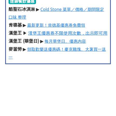
連鎖餐飲優惠
酷聖石冰淇淋
▶
Cold Stone 菜單／價格／期間限定
口味 整理
肯德基
▶
最新更新！肯德基優惠券免費領
漢堡王
▶
漢堡王優惠券不限使用次數，出示即可用
漢堡王 (華堡日)
▶
每月華堡日、優惠內容
麥當勞
▶
領取歡樂送優惠碼！麥克雞塊、大薯買一送
一