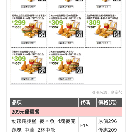
引用來源：
麥當勞
品項
代碼
價格(元)
209元優惠餐
勁辣鷄腿堡+麥香魚+4塊麥克
原價296
F15
鷄塊+中薯+2杯中飲
優惠209