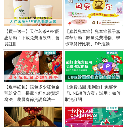
【買一送一】天仁茗茶APP優
【嘉義兒童節】兒童節親子嘉
惠活動！下載免費送飲料、會
年華活動！限量免費禮物、學
員註冊
步車爬行比賽、DIY活動
【過年紅包】該包多少紅包金
【免費貼圖 用到飽】免綁卡
額給父母、長輩？紅包袋賀詞
「LINE超值方案」試用！如何
寫法、農曆春節賀詞寫法一
取消訂閱
覽、吉祥話、過年紅包祝賀詞