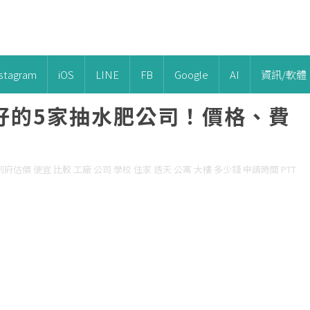
nstagram
iOS
LINE
FB
Google
AI
資訊/軟體
好的5家抽水肥公司！價格、費
府估價 便宜 比較 工廠 公司 學校 住家 透天 公寓 大樓 多少錢 申請時間 PTT