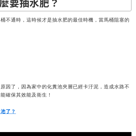
麼要抽水肥？
馬桶不通時，這時候才是抽水肥的最佳時機，當馬桶阻塞的
的原因了，因為家中的化糞池夾層已經卡汙泥，造成水路不
才能確保其效能及衛生！
糞池了？
！