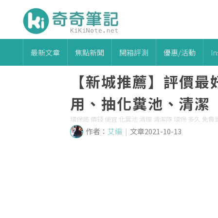
最新文章
焦點新聞
開箱評測
優惠/活動
I
【新城推薦】評價最
用、抽化糞池、清潔
環保局 價錢 便宜 化糞池 清理 清潔隊 環保 多久 免費到
作者：
艾編
|
文章2021-10-13