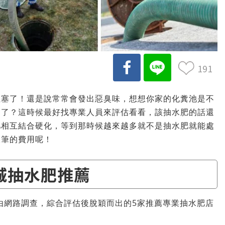
191
阻塞了！還是說常常會發出惡臭味，想想你家的化糞池是不
抽了？這時候最好找專業人員來評估看看，該抽水肥的話還
肥相互結合硬化，等到那時候越來越多就不是抽水肥就能處
大筆的費用呢！
城抽水肥推薦
由網路調查，綜合評估後脫穎而出的5家推薦專業抽水肥店