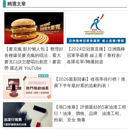
精選文章
【麥克瘋 影片懶人包 】整理好
【2024亞冠賽直播】亞洲職棒
各種爆笑麥克瘋的唱法，看大
冠軍爭霸賽 線上看！賽程表/
麥克口訣怎麼唱出創意！麥當
各隊名單/轉播頻道
勞 羅志祥 YouTube
【2026最新陸劇】收視率排行榜！推
薦下半年最好看的追劇列表！
【湖口推薦】評價最好的5家油漆工程
行！油漆、價格、品牌、油漆工程、
粉刷、安全 無毒