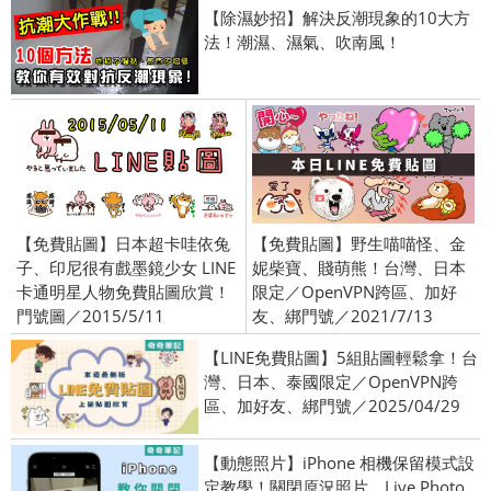
【除濕妙招】解決反潮現象的10大方
法！潮濕、濕氣、吹南風！
【免費貼圖】日本超卡哇依兔
【免費貼圖】野生喵喵怪、金
子、印尼很有戲墨鏡少女 LINE
妮柴寶、賤萌熊！台灣、日本
卡通明星人物免費貼圖欣賞！
限定／OpenVPN跨區、加好
門號圖／2015/5/11
友、綁門號／2021/7/13
【LINE免費貼圖】5組貼圖輕鬆拿！台
灣、日本、泰國限定／OpenVPN跨
區、加好友、綁門號／2025/04/29
【動態照片】iPhone 相機保留模式設
定教學！關閉原況照片、Live Photo