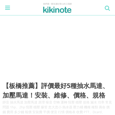
【板橋推薦】評價最好5種抽水馬達、
加壓馬達！安裝、維修、價格、規格
靜音 抽水馬達 加壓馬達 原理 噪音 空轉 運轉 恆壓 穩壓 規格 漏水 功率 常見
問題 1hp、2hp 恆壓 穩壓 爆管 忽大忽小 熱水器 壓力桶 機種 種類 壽命 價
錢 費用 多少錢 報價 安裝費 平價 便宜 行情 價格表 收費 PTT、Dcard、