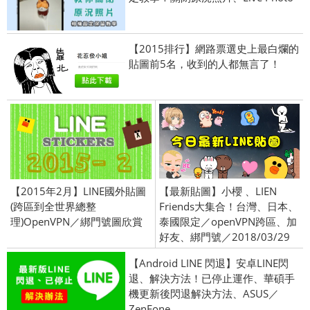
【2015排行】網路票選史上最白爛的
貼圖前5名，收到的人都無言了！
【2015年2月】LINE國外貼圖
【最新貼圖】小櫻 、LIEN
(跨區到全世界總整
Friends大集合！台灣、日本、
理)OpenVPN／綁門號圖欣賞
泰國限定／openVPN跨區、加
好友、綁門號／2018/03/29
【Android LINE 閃退】安卓LINE閃
退、解決方法！已停止運作、華碩手
機更新後閃退解決方法、ASUS／
ZenFone