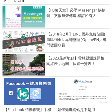
PTT、Dcard
【FB聊天室】必學 Messenger 快捷
鍵！支援無聲傳送 標註所有人
【2018年2月】LINE 國外免費貼圖(
跨區到全世界總整理 )OpenVPN／綁
門號圖欣賞
【2023最新地點】雲林縣測速照相、
闖紅燈，地圖、位置一覽表！
【Facebook 切換帳號】手機
如何知道網站是不是用