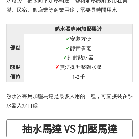
水塔旁，把水向下加壓輸送。變頻加壓器則多用在美
髮、民宿、飯店業等商業用途，需要長時間用水
熱水器專用加壓馬達
✔
安裝方便
優點
✔
靜音省電
✔
針對熱水器
缺點
✗
無法提升整體水壓
價位
1-2千
熱水器專用加壓馬達是最多人用的一種，可直接裝在熱
水器入水口處
抽水馬達 VS 加壓馬達