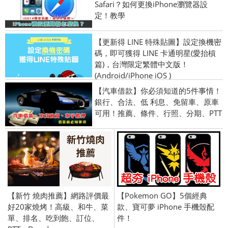
Safari？如何更換iPhone瀏覽器設
定！教學
【更新得 LINE 特殊貼圖】設定換機密
碼，即可獲得 LINE 卡通明星(愛抬槓
篇)，台灣限定繁體中文版！
(Android/iPhone iOS )
【汽車借款】你必須知道的5件事情！
銀行、合法、低 利息、免留車、原車
可用！推薦、條件、行照、分期、PTT
【新竹 燒肉推薦】網路評價最
【Pokemon GO】5個經典
好20家燒烤！高級、和牛、菜
款、寶可夢 iPhone 手機殼配
單、排名、吃到飽、訂位、
件！