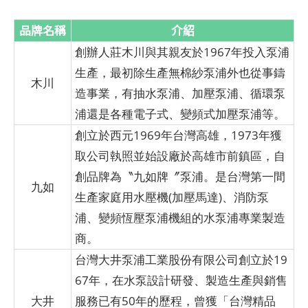
品牌名稱
介紹
創辦人莊木川與其親友於1967年投入泵浦
生產，最初除生產無棉紗泵浦外也從事鑄
木川
造事業，有抽水泵浦、加壓泵浦、循環泵
浦還是各種電子式、變頻式加壓泵浦等。
創立於西元1969年台灣高雄，1973年獲
取公司執照並始設廠於高雄市前鎮區，自
創品牌為〝九如牌〞泵浦。是台灣第一間
九如
生產家庭用水壓機(加壓馬達)、消防泵
浦、變頻恆壓泵浦機組的水泵浦專業製造
商。
台灣大井泵浦工業股份有限公司創立於19
67年，在水泵設計研發、製造生產與銷售
大井
服務已有50年的歷程，曾獲「台灣精品