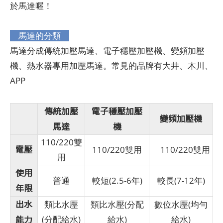
於馬達喔！
馬達的分類
馬達分成傳統加壓馬達、電子穩壓加壓機、變頻加壓
機、熱水器專用加壓馬達。常見的品牌有大井、木川、
APP
傳統加壓
電子穩壓加壓
變頻加壓機
馬達
機
110/220雙
電壓
110/220雙用
110/220雙用
用
使用
普通
較短(2.5-6年)
較長(7-12年)
年限
出水
類比水壓
類比水壓(分配
數位水壓(均勻
能力
(分配給水)
給水)
給水)