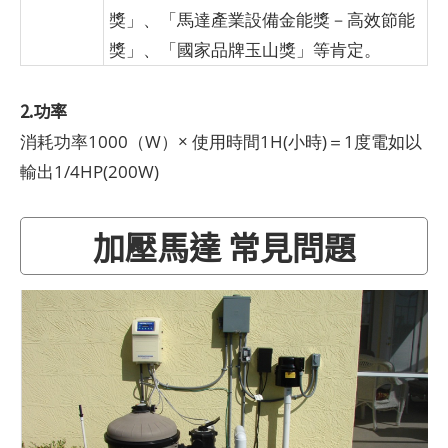
獎」、「馬達產業設備金能獎－高效節能
獎」、「國家品牌玉山獎」等肯定。
2.功率
消耗功率1000（W）× 使用時間1H(小時)＝1度電如以
輸出1/4HP(200W)
加壓馬達 常見問題