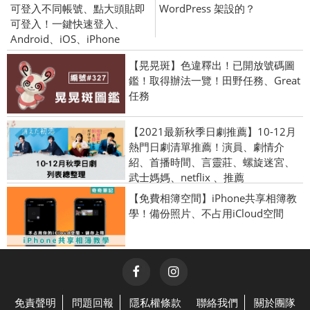
可登入不同帳號、點大頭貼即
WordPress 架設的？
可登入！一鍵快速登入、
Android、iOS、iPhone
【晃晃斑】色違釋出！已開放號碼圖
鑑！取得辦法一覽！田野任務、Great
任務
【2021最新秋季日劇推薦】10-12月
熱門日劇清單推薦！演員、劇情介
紹、首播時間、言靈莊、螺旋迷宮、
武士媽媽、netflix 、推薦
【免費相簿空間】iPhone共享相簿教
學！備份照片、不占用iCloud空間
免責聲明
問題回報
隱私權條款
聯絡我們
關於團隊