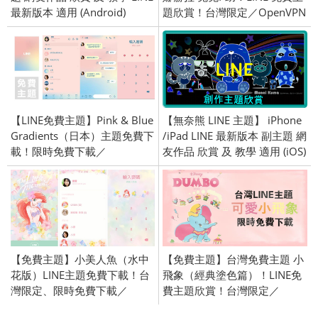
最新版本 適用 (Android)
題欣賞！台灣限定／OpenVPN
跨區／2018/05/10
【LINE免費主題】Pink & Blue
【無奈熊 LINE 主題】 iPhone
Gradients（日本）主題免費下
/iPad LINE 最新版本 副主題 網
載！限時免費下載／
友作品 欣賞 及 教學 適用 (iOS)
2023/03/28
【免費主題】小美人魚（水中
【免費主題】台灣免費主題 小
花版）LINE主題免費下載！台
飛象（經典塗色篇）！LINE免
灣限定、限時免費下載／
費主題欣賞！台灣限定／
2019/08/08
2019/03/21