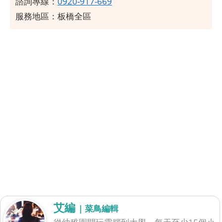
諮詢專線：
0920-917-669
服務地區：板橋全區
艾編
| 菜鳥編輯
從幼稚園開玩電腦到大學，每天至少15個小