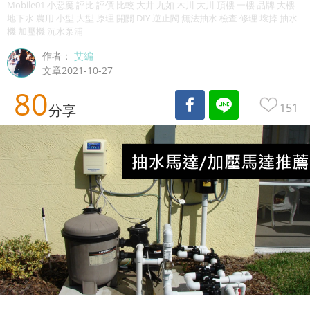
Mobile01 小惡魔 評比 評價 比較 大井 九如 木川 大川 頂樓 一樓 品牌 大樓
地下水 農用 小型 大型 原理 開關 DIY 逆止閥 無法抽水 檢查 修理 壞掉 抽水
機 加壓機 沉水泵浦
作者：
艾編
文章2021-10-27
80
151
分享