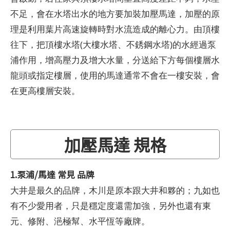
不足，會在水塔出水的地方要加裝加壓馬達，加壓的原
理是利用葉片高速旋轉時對水流造成的離心力。由頂樓
往下，把頂樓水塔(大樓水塔、不銹鋼水塔)的水經過泵
浦作用，增高壓力及增大水量，分送給下方每個樓層水
龍頭或指定樓層，使用的馬達通常不會在一樓安裝，會
在更高樓層安裝。
加壓馬達 規格
1.泵浦/馬達 常見 品牌
大井是最久的品牌，木川是原本跟大井和夥的；九如也
有不少愛用者，只是穩定度還需加強，另外也還有東
元、修附、浥極幫、水平恆等廠牌。