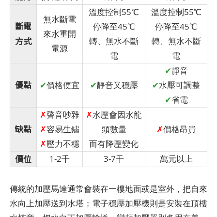
溫度控制55℃
溫度控制55℃
無水斷電
斷電
停降至45℃
停降至45℃
來水重開
方式
轉、無水不斷
轉、無水不斷
電源
電
電
✔
靜音
優點
✔
價格便宜
✔
靜音又穩壓
✔
水壓可調整
✔
省電
✗
聲音吵雜
✗
水壓會因水龍
缺點
✗
容易生鏽
頭數量
✗
價格昂貴
✗
壓力不穩
而有降壓變化
價位
1-2千
3-7千
萬元以上
傳統的加壓馬達通常會裝在一樓地面或是室外，把自來
水向上加壓送到水塔；電子穩壓加壓機則是安裝在頂樓