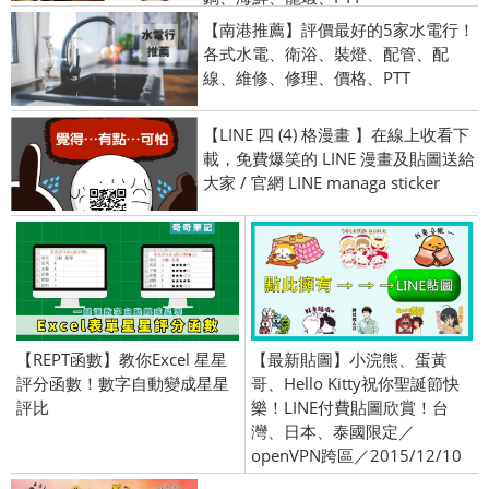
【南港推薦】評價最好的5家水電行！
各式水電、衛浴、裝燈、配管、配
線、維修、修理、價格、PTT
【LINE 四 (4) 格漫畫 】在線上收看下
載，免費爆笑的 LINE 漫畫及貼圖送給
大家 / 官網 LINE managa sticker
【REPT函數】教你Excel 星星
【最新貼圖】小浣熊、蛋黃
評分函數！數字自動變成星星
哥、Hello Kitty祝你聖誕節快
評比
樂！LINE付費貼圖欣賞！台
灣、日本、泰國限定／
openVPN跨區／2015/12/10