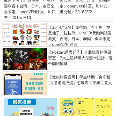
飆速宅男！LINE免費、付費貼
圖欣賞！日本、台灣、泰國限
圖欣賞！台灣、日本、泰國全
定／openVPN跨區、加好友、
區限定／openVPN跨區、加好
綁門號／2016/2/2
友／2015/9/10
【2014/12/4】凱蒂貓、布丁狗、雙
星仙子、拉拉熊、LINE 付費動態貼圖
欣賞！台灣、日本、泰國、全區限定
／openVPN 跨區
【Rostart邏思起子】台北場景控優質
密室！7大主題精緻大型關卡設計，適
合團體解謎
【健康體育護照】學生時期「身高體
重/體適能成績」怎麼查？畢業生登入