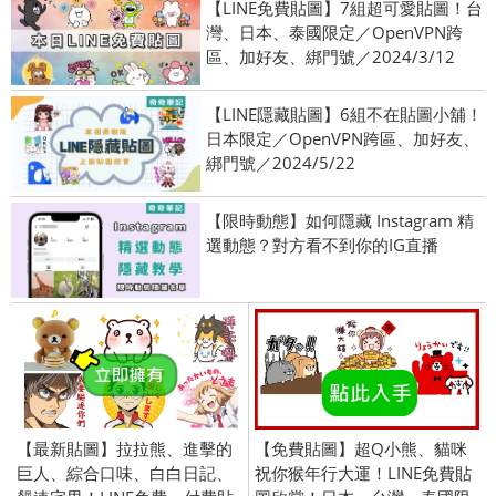
【LINE免費貼圖】7組超可愛貼圖！台
灣、日本、泰國限定／OpenVPN跨
區、加好友、綁門號／2024/3/12
【LINE隱藏貼圖】6組不在貼圖小舖！
日本限定／OpenVPN跨區、加好友、
綁門號／2024/5/22
【限時動態】如何隱藏 Instagram 精
選動態？對方看不到你的IG直播
【最新貼圖】拉拉熊、進擊的
【免費貼圖】超Q小熊、貓咪
巨人、綜合口味、白白日記、
祝你猴年行大運！LINE免費貼