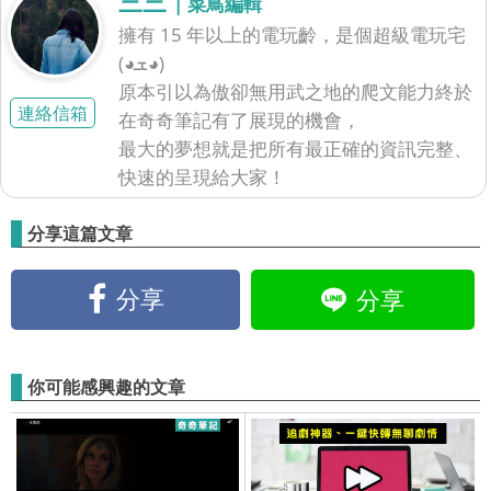
三三
| 菜鳥編輯
擁有 15 年以上的電玩齡，是個超級電玩宅
(◕ܫ◕)
原本引以為傲卻無用武之地的爬文能力終於
連絡信箱
在奇奇筆記有了展現的機會，
最大的夢想就是把所有最正確的資訊完整、
快速的呈現給大家！
分享這篇文章
分享
分享
你可能感興趣的文章