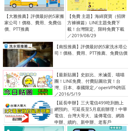
【大雅推薦】評價最好的5家搬
【免費 主題】海綿寶寶（招牌
家公司！價格、費用、免費估
方褲褲篇）LINE主題免費下
價、PTT推薦
載！台灣限定、限時免費下載
／2019/08/29
【南投推薦】評價最好的5家洗水塔公
司！價格、費用、PTT推薦、免費估價
【最新貼圖】史奴比、米滷蛋、喵喵
團！LINE免費、付費貼圖欣賞！台
灣、日本、泰國限定／openVPN跨區
／2016/5/19
【延長申辦】三大電信499吃到飽上
網預約、可延長至5月底前辦理！中華
電信、台灣大哥大、遠傳電信、網路
申辦、續約、新申辦、老客戶