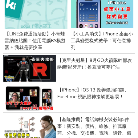
【LINE免費通話活動】小青蛙
【小工具消失】iPhone 桌面小
雷納德貼圖！使用電腦BS模擬
工具變更樣式教學！可任意排
器 + 我就是要換區
列
【克里夫剋星】8月GO火箭隊幹部攻
略(暗影牙牙)！推薦寶可夢打法
【iPhone】iOS 13 改善鏡頭問題、
Facetime 視訊眼神接觸更容易！
【基隆推薦】電話總機安裝必知5件
事！新安裝、價格、維修、推薦廠
商、分機、交換機、電話、錄音、價