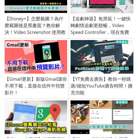
【Disney+】怎麼截圖？為什
【追劇神器】免滑鼠！一鍵快
麼截圖後是黑畫面？教你解
轉劇情追劇更順暢，Video
決！Video Screenshot 使用教
Speed Controller，現在免費
學
下載中！
【Gmail更新】新版Gmail讓你
【YT免費去廣告】教你一秒跳
不用下載，直接在信件中預覽
過/縮短YouTube廣告時間！擴
影片！
充功能