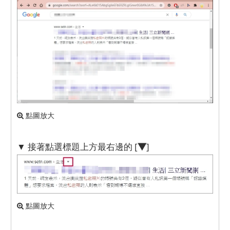
點圖放大
▼
▼ 接著點選標題上方最右邊的 [
]
點圖放大