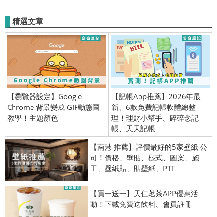
精選文章
【瀏覽器設定】Google
【記帳App推薦】2026年最
Chrome 背景變成 GIF動態圖
新、6款免費記帳軟體總整
教學！主題顏色
理！理財小幫手、碎碎念記
帳、天天記帳
【南港 推薦】評價最好的5家壁紙 公
司！價格、壁貼、樣式、圖案、施
工、壁紙貼、貼壁紙、PTT
【買一送一】天仁茗茶APP優惠活
動！下載免費送飲料、會員註冊