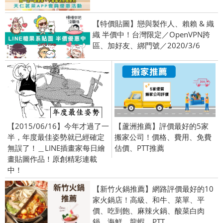
【特價貼圖】戀與製作人、賴賴 & 織
織 半價中！台灣限定／OpenVPN跨
區、加好友、綁門號／2020/3/6
【2015/06/16】今年才過了一
【蘆洲推薦】評價最好的5家
半，年度最佳姿勢就已經確定
搬家公司！價格、費用、免費
無誤了！＿LINE插畫家每日繪
估價、PTT推薦
畫貼圖作品！原創精彩連載
中！
【新竹火鍋推薦】網路評價最好的10
家火鍋店！高級、和牛、菜單、平
價、吃到飽、麻辣火鍋、酸菜白肉
鍋、海鮮、龍蝦、PTT