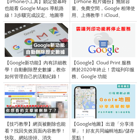
【iPhone小工具】鎖定螢幕時
【iPhone 相片備份】無限容
也能看 Google Maps 導航路
量、免費空間，Google 相簿使
線！3步驟完成設定、地圖導
用、上傳教學！iCloud、
航、開車方便。
Google Photos、雲端、免空
【Google新功能】內有詳細教
【Google】Cloud Print 服務
學！自動刪除歷史數據，教你
將於2020年終止！雲端列印服
如何管理自己的活動紀錄！
務、Google 功能
【技巧教學】網頁被刪除也能
【Google地圖】出遊「分享清
看？找回失效頁面內容教學！
單」！好友共同編輯地點/儲存
快取、網站掛掉、消失
景點！