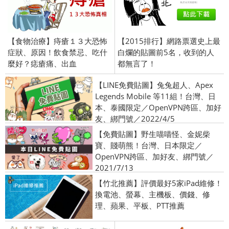
【食物治療】痔瘡１３大恐怖
【2015排行】網路票選史上最
症狀、原因！飲食禁忌、吃什
白爛的貼圖前5名，收到的人
麼好？痣瘡痛、出血
都無言了！
【LINE免費貼圖】兔兔超人、Apex
Legends Mobile 等11組！台灣、日
本、泰國限定／OpenVPN跨區、加好
友、綁門號／2022/4/5
【免費貼圖】野生喵喵怪、金妮柴
寶、賤萌熊！台灣、日本限定／
OpenVPN跨區、加好友、綁門號／
2021/7/13
【竹北推薦】評價最好5家iPad維修！
換電池、螢幕、主機板、價錢、修
理、蘋果、平板、PTT推薦