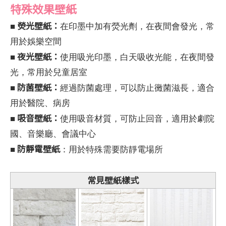
特殊效果壁紙
熒光壁紙：
■
在印墨中加有熒光劑，在夜間會發光，常
用於娛樂空間
夜光壁紙：
■
使用吸光印墨，白天吸收光能，在夜間發
光，常用於兒童居室
防菌壁紙：
■
經過防菌處理，可以防止黴菌滋長，適合
用於醫院、病房
吸音壁紙：
■
使用吸音材質，可防止回音，適用於劇院
國、音樂廳、會議中心
防靜電壁紙
■
：用於特殊需要防靜電場所
常見壁紙樣式