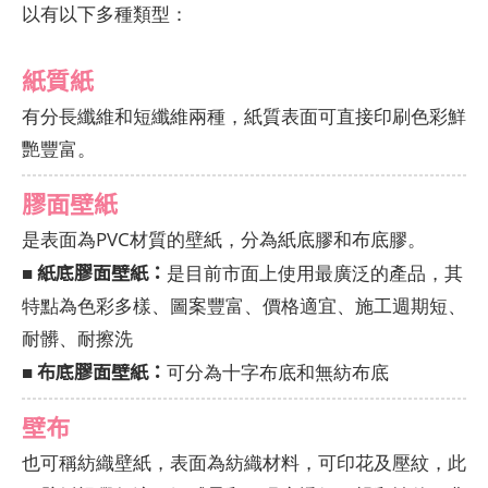
以有以下多種類型：
紙質紙
有分長纖維和短纖維兩種，紙質表面可直接印刷色彩鮮
艷豐富。
膠面壁紙
是表面為PVC材質的壁紙，分為紙底膠和布底膠。
紙底膠面壁紙：
■
是目前市面上使用最廣泛的產品，其
特點為色彩多樣、圖案豐富、價格適宜、施工週期短、
耐髒、耐擦洗
布底膠面壁紙：
■
可分為十字布底和無紡布底
壁布
也可稱紡織壁紙，表面為紡織材料，可印花及壓紋，此