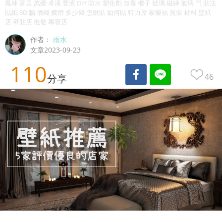
鳳林 富里 萬榮 卓溪 豐濱 DIY 防水 塑化劑 無毒 櫃子 玻璃 磁磚 玻璃 門 貼法
貼紙 3D 牆 價錢 費用 多少錢 怎麼貼 如何貼 特力屋 家樂福 無痕 材料 壁紙
店 壁貼店 批發 專賣店
作者：
雨水
文章2023-09-23
110
46
分享