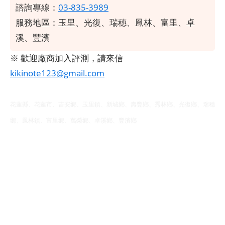
諮詢專線：
03-835-3989
服務地區：玉里、光復、瑞穗、鳳林、富里、卓
溪、豐濱
※ 歡迎廠商加入評測，請來信
kikinote123@gmail.com
花蓮縣、花蓮市、吉安鄉、玉里鎮、新城鄉、壽豐鄉、秀林鄉、光復鄉、瑞穗
鄉、鳳林鎮、富里鄉、萬榮鄉、卓溪鄉、豐濱鄉