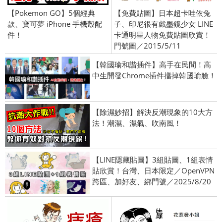
【Pokemon GO】5個經典
【免費貼圖】日本超卡哇依兔
款、寶可夢 iPhone 手機殼配
子、印尼很有戲墨鏡少女 LINE
件！
卡通明星人物免費貼圖欣賞！
門號圖／2015/5/11
【韓國瑜和諧插件】高手在民間！高
中生開發Chrome插件擋掉韓國瑜臉！
【除濕妙招】解決反潮現象的10大方
法！潮濕、濕氣、吹南風！
【LINE隱藏貼圖】3組貼圖、1組表情
貼欣賞！台灣、日本限定／OpenVPN
跨區、加好友、綁門號／2025/8/20