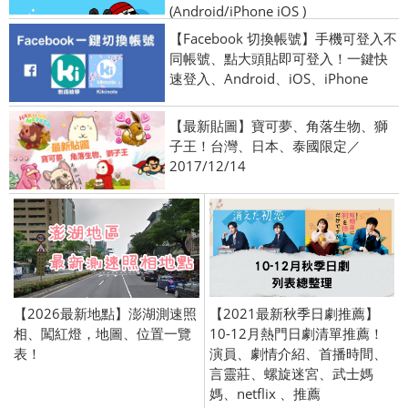
(Android/iPhone iOS )
【Facebook 切換帳號】手機可登入不
同帳號、點大頭貼即可登入！一鍵快
速登入、Android、iOS、iPhone
【最新貼圖】寶可夢、角落生物、獅
子王！台灣、日本、泰國限定／
2017/12/14
【2026最新地點】澎湖測速照
【2021最新秋季日劇推薦】
相、闖紅燈，地圖、位置一覽
10-12月熱門日劇清單推薦！
表！
演員、劇情介紹、首播時間、
言靈莊、螺旋迷宮、武士媽
媽、netflix 、推薦