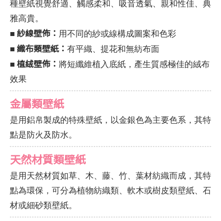
種壁紙視覺舒適、觸感柔和、吸音透氣、親和性佳、典
雅高貴。
紗線壁佈：
■
用不同的紗或線構成圖案和色彩
織布類壁紙：
■
有平織、提花和無紡布面
植絨壁佈：
■
將短纖維植入底紙，產生質感極佳的絨布
效果
金屬類壁紙
是用鋁帛製成的特殊壁紙，以金銀色為主要色系，其特
點是防火及防水。
天然材質類壁紙
是用天然材質如草、木、藤、竹、葉材紡織而成，其特
點為環保，可分為植物紡織類、軟木或樹皮類壁紙、石
材或細砂類壁紙。