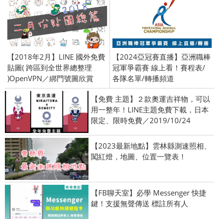
【2018年2月】LINE 國外免費
【2024亞冠賽直播】亞洲職棒
貼圖( 跨區到全世界總整理
冠軍爭霸賽 線上看！賽程表/
)OpenVPN／綁門號圖欣賞
各隊名單/轉播頻道
【免費 主題】２款奧運吉祥物，可以
用一整年！LINE主題免費下載，日本
限定、限時免費／2019/10/24
【2023最新地點】雲林縣測速照相、
闖紅燈，地圖、位置一覽表！
【FB聊天室】必學 Messenger 快捷
鍵！支援無聲傳送 標註所有人