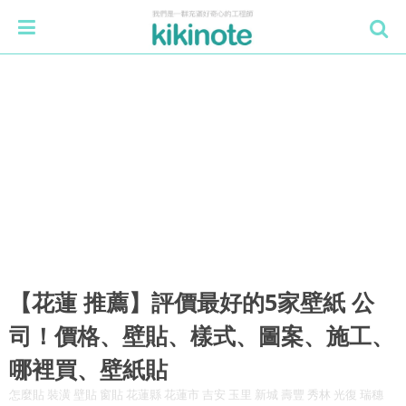
【花蓮 推薦】評價最好的5家壁紙 公
司！價格、壁貼、樣式、圖案、施工、
哪裡買、壁紙貼
怎麼貼 裝潢 壁貼 窗貼 花蓮縣 花蓮市 吉安 玉里 新城 壽豐 秀林 光復 瑞穗