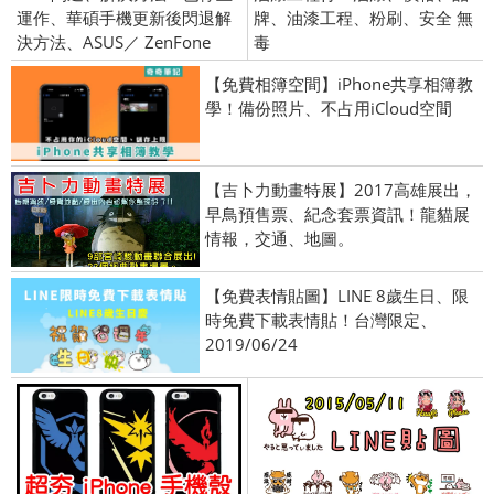
運作、華碩手機更新後閃退解
牌、油漆工程、粉刷、安全 無
決方法、ASUS／ ZenFone
毒
【免費相簿空間】iPhone共享相簿教
學！備份照片、不占用iCloud空間
【吉卜力動畫特展】2017高雄展出，
早鳥預售票、紀念套票資訊！龍貓展
情報，交通、地圖。
【免費表情貼圖】LINE 8歲生日、限
時免費下載表情貼！台灣限定、
2019/06/24