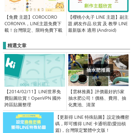
【免費 主題】COROCORO
【櫻桃小丸子 LINE 主題】副主
CORONYA，LINE主題免費下
題 網友作品 欣賞 及 教學 LINE
載！台灣限定、限時免費下載
最新版本 適用 (Android)
／2019/10/24
精選文章
【2014/02/11】LINE世界免
【雲林推薦】評價最好的5家
費貼圖欣賞！OpenVPN 國外
抽水肥公司！價格、費用、抽
跨區貼圖整理
化糞池、清潔
【更新得 LINE 特殊貼圖】設定換機密
碼，即可獲得 LINE 卡通明星(愛抬槓
篇)，台灣限定繁體中文版！