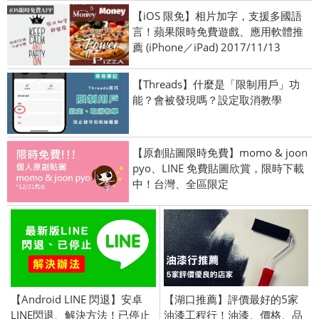
【iOS 限免】相片加字，支援多國語
言！蘋果限時免費遊戲、應用軟體推
薦 (iPhone／iPad) 2017/11/13
【Threads】什麼是「限制用戶」功
能？會被發現嗎？設定取消教學
【原創貼圖限時免費】momo & joon
pyo、LINE 免費貼圖欣賞，限時下載
中！台灣、全區限定
【Android LINE 閃退】安卓
【湖口推薦】評價最好的5家
LINE閃退、解決方法！已停止
油漆工程行！油漆、價格、品