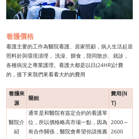
看護價格
看護主要的工作為醫院看護、居家照顧，病人生活起居
照料於與環境清理， 洗澡、餵食，陪同散步、就診，
各種病況之專業護理。看護大都是以日(24HR)計費
的，接下來我們來看看大約的費用
看護來
費用(N
簡說
源
T)
通常是和醫院有簽定合約的看護單
醫院介
位，所以價格略高市場一點，因為
2000～
紹
有合作關係，醫院會希望你請推薦
2600