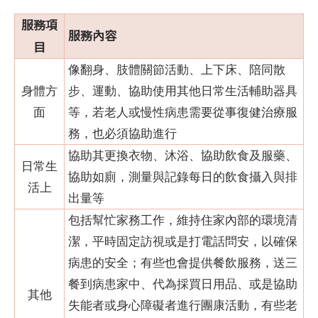
服務項
服務內容
目
像翻身、肢體關節活動、上下床、陪同散
身體方
步、運動、協助使用其他日常生活輔助器具
面
等，若老人或慢性病患需要從事復健治療服
務，也必須協助進行
協助其更換衣物、沐浴、協助飲食及服藥、
日常生
協助如廁，測量與記錄每日的飲食攝入與排
活上
出量等
包括幫忙家務工作，維持住家內部的環境清
潔，平時固定訪視或是打電話問安，以確保
病患的安全；有些也會提供餐飲服務，送三
餐到病患家中、代為採買日用品、或是協助
其他
失能者或身心障礙者進行團康活動，有些老