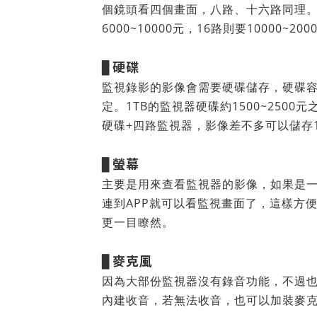
個鏡頭看四個畫面，八路、十六路同理。路
6000~10000元，16路則要10000~2
硬碟
▊
監視錄影的影像會需要硬碟儲存，硬碟
定。1TB的監視器硬碟約1500~2500元
硬碟+四路監視器，影像差不多可以儲存
螢幕
▊
主要是用來查看監視器的影像，如果是
連到APP就可以看監視畫面了，這樣方
更一目瞭然。
麥克風
▊
因為大部份監視器沒有錄音功能，不過
內建收音，若無法收音，也可以加裝麥克風，