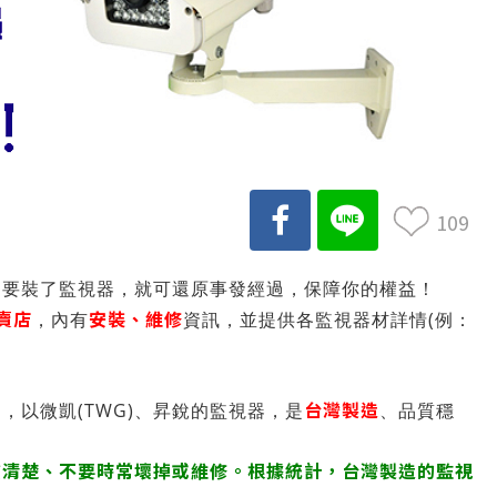
109
只要裝了監視器，就可還原事發經過，保障你的權益！
賣店
安裝、維修
，內有
資訊，並提供各監視器材詳情(例：
台灣製造
，以微凱(TWG)、昇銳的監視器，是
、品質穩
。
質清楚、不要時常壞掉或維修。根據統計，台灣製造的監視