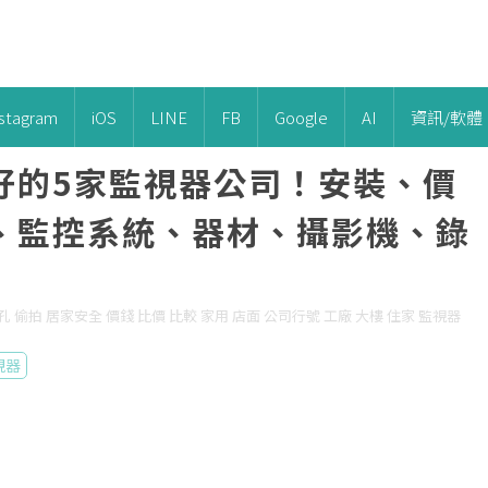
nstagram
iOS
LINE
FB
Google
AI
資訊/軟體
好的5家監視器公司！安裝、價
、監控系統、器材、攝影機、錄
 針孔 偷拍 居家安全 價錢 比價 比較 家用 店面 公司行號 工廠 大樓 住家 監視器
視器