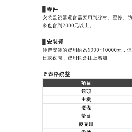
零件
▊
安裝監視器還會需要用到線材、壓條、
來也會到2000元以上。
安裝費
▊
師傅安裝的費用約為6000~10000
日或夜間，費用也會往上增加。
🚩表格統整
項目
鏡頭
主機
硬碟
螢幕
麥克風