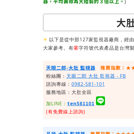
器，平均壽命為大陸製的３倍以上。
)
大肚
☀
以下是從中部127家監視器廠商，經
㊣
大家參考。有
字符號代表產品是台灣
天眼二郎-大肚 監視器
推薦指數：★
粉絲團：
天眼二郎 大肚 監視器 - FB
諮詢專線：
0982-581-101
服務地區：大肚全區
ten581101
加LINE：
(有免費線上諮詢)
品詮-大肚 監視器
推薦指數：★★★