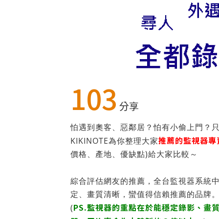
103
分享
怕遇到奧客、惡鄰居？怕有小偷上門？
推薦的監視器專
KIKINOTE為你整理大家
價格、產地、優缺點)給大家比較～
綜合評估網友的推薦，全台監視器系統中
定、畫質清晰，蠻值得信賴推薦的品牌
PS.監視器的重點在於能穩定錄影、畫
(