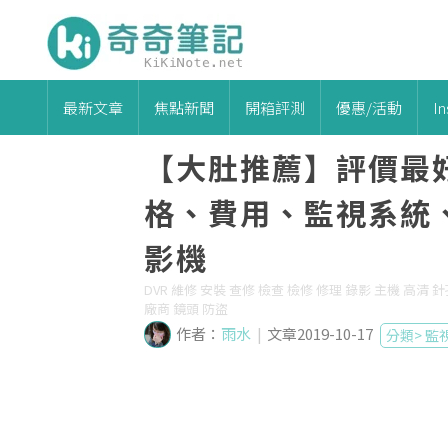
最新文章
焦點新聞
開箱評測
優惠/活動
I
【大肚推薦】評價最
格、費用、監視系統
影機
DVR 維修 安裝 查修 檢查 檢修 修理 錄影 主機 高清
廠商 鏡頭 防盜
作者：
雨水
|
文章2019-10-17
分類>
監