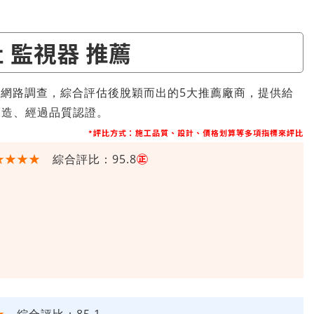
 監視器 推薦
由網路調查，綜合評估後脫穎而出的5大推薦廠商，提供給
製造、經過品質認證。
*評比方式：施工品質、設計、價格划算等多項指標來評比
★★★★
㊣
綜合評比：95.8
★