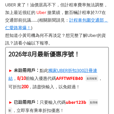
UBER 來了！油價居高不下，但計程車費率無法調整，
加上最近很紅的
Uber
搶業績，數百輛計程車於7/7在
交通部前抗議……(相關新聞請見：
計程車包圍交通部，
仁愛路塞爆！
)
想知道小黃司機為何不再淡定？想完整了解Uber的資
訊？請看小編以下報導。
2026年8月
最新優惠序號！
►
未註冊用戶：
點此
獨家UBER折扣300註冊連
8/10
結
，
前輸入優惠代碼
AFFTWFEB40
，
點我複製
200
可折扣
，請盡快輸入，以免錯過！
►
已註冊用戶：
只要輸入代碼
uber123b
點我複
，立即享有乘車折扣優惠！
製