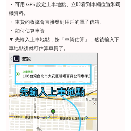
・ 可用 GPS 設定上車地點、立即看到車輛位置和司
機資料。
・ 車費的收據會直接發到用戶的電子信箱。
・ 如何估算車資
▼ 先輸入上車地點，按「車資估算」，然後輸入下
車地點後就可估算車資了。