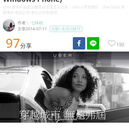
uber 讓你不論是去機場接送還是去赴宴，uber x 菁英優步、uber black 尊
榮優步 都是計程 車代步的新選擇。
作者：
七味粉
文章2014-07-11
分類>
生活小技巧
97
190
分享