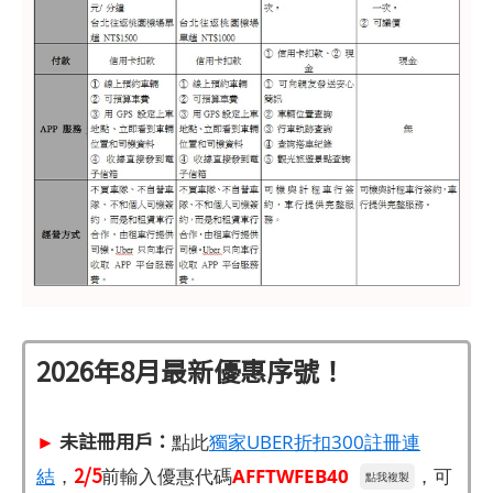
2026年8月
最新優惠序號！
►
未註冊用戶：
點此
獨家UBER折扣300註冊連
2/5
結
，
前輸入優惠代碼
AFFTWFEB40
，可
點我複製