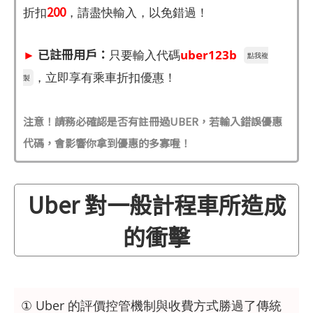
200
折扣
，請盡快輸入，以免錯過！
►
已註冊用戶：
只要輸入代碼
uber123b
點我複
，立即享有乘車折扣優惠！
製
注意！請務必確認是否有註冊過UBER，若輸入錯誤優惠
代碼，會影響你拿到優惠的多寡喔！
Uber 對一般計程車所造成
的衝擊
① Uber 的評價控管機制與收費方式勝過了傳統