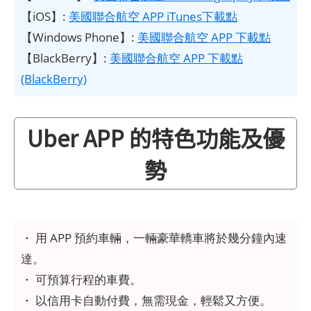
【iOS】:
美國聯合航空 APP iTunes下載點
【Windows Phone】:
美國聯合航空 APP 下載點
【BlackBerry】:
美國聯合航空 APP 下載點
(BlackBerry)
Uber APP 的特色功能及優
勢
・ 用 APP 預約車輛，一輛豪華轎車將於幾分鐘內速
達。
・ 可預算行程的車費。
・ 以信用卡自動付費，無需現金，輕鬆又方便。