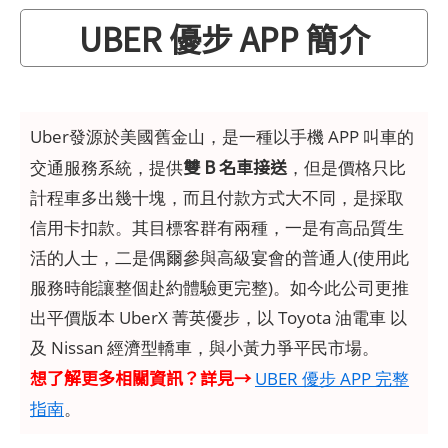
UBER 優步 APP 簡介
Uber發源於美國舊金山，是一種以手機 APP 叫車的
雙 B 名車接送
交通服務系統，提供
，但是價格只比
計程車多出幾十塊，而且付款方式大不同，是採取
信用卡扣款。其目標客群有兩種，一是有高品質生
活的人士，二是偶爾參與高級宴會的普通人(使用此
服務時能讓整個赴約體驗更完整)。如今此公司更推
出平價版本 UberX 菁英優步，以 Toyota 油電車 以
及 Nissan 經濟型轎車，與小黃力爭平民市場。
想了解更多相關資訊？詳見→
UBER 優步 APP 完整
指南
。