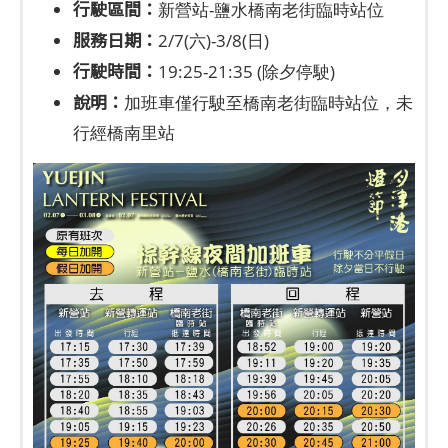
行駛區間：
新營站-鹽水橋南老街臨時站位
服務日期：
2/7(六)-3/8(日)
行駛時間：
19:25-21:35 (除夕停駛)
說明：
加班車僅行駛至橋南老街臨時站位，未
行經橋南里站