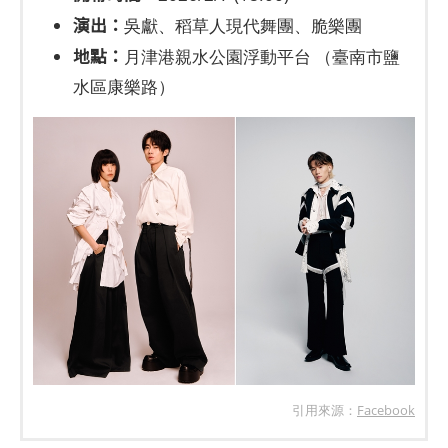
演出：
吳獻、稻草人現代舞團、脆樂團
地點：
月津港親水公園浮動平台 （臺南市鹽
水區康樂路）
引用來源：
Facebook