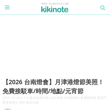
【2026 台南燈會】月津港燈節美照！
免費接駁車/時間/地點/元宵節
2026 115 2025 114 鹽水燈會時間 台南 燈會 月津港燈節 普濟殿燈會 鹿耳門
聖母廟煙火 過年 春節活動