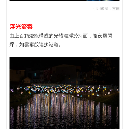
引用來源：
官網
浮光流雲
由上百顆燈籠構成的光體漂浮於河面，隨夜風閃
爍，如雲霧般連接港道。