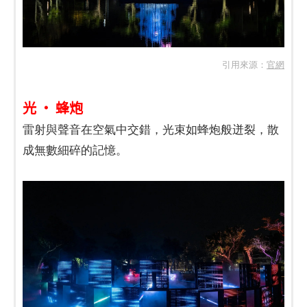
引用來源：
官網
光 ‧ 蜂炮
雷射與聲音在空氣中交錯，光束如蜂炮般迸裂，散
成無數細碎的記憶。