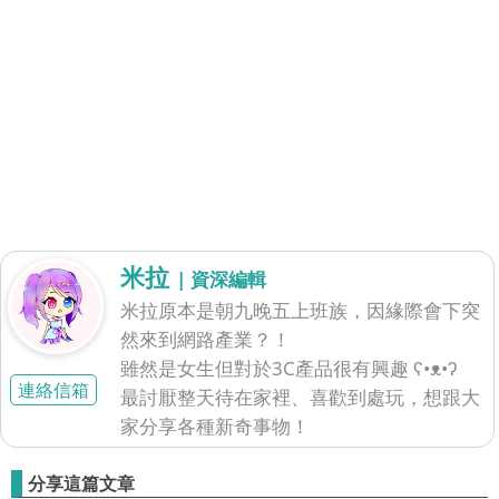
米拉
| 資深編輯
米拉原本是朝九晚五上班族，因緣際會下突
然來到網路產業？！
雖然是女生但對於3C產品很有興趣 ʕ•ᴥ•ʔ
連絡信箱
最討厭整天待在家裡、喜歡到處玩，想跟大
家分享各種新奇事物！
分享這篇文章