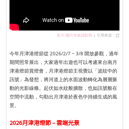
影片/圖片失效請點我
引用來源：
YT
|
今年月津港燈節從 2026/2/7 ~ 3/8 開放參觀，過年
期間照常展出，大家過年出遊也可以考慮來台南月
津港燈節賞燈會，月津港燈節主視覺以「波紋中的
訊號」為發想，將河道上的水面波動轉化為層層脈
動的光影線條。起伏如水紋般擴散，也如訊號般在
空間中流動，勾勒出月津港於夜色中持續生成的風
景。
2026月津港燈節 – 雲端光景