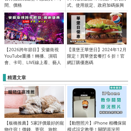
間、價格
式、使用規定、政府加碼振興
券
【2026跨年節目】安徽衛視
【漢堡王華堡日】2024年12月
YouTube重播！轉播、演唱
限定！買華堡套餐打 6 折！官
會、卡司、LIVE線上看、藝人
網訂購優惠碼
名單、直播
精選文章
【板橋推薦】5家評價最好的寵
【動態照片】iPhone 相機保留
物住宿！價錢、寄宿、旅館、
模式設定教學！關閉原況照