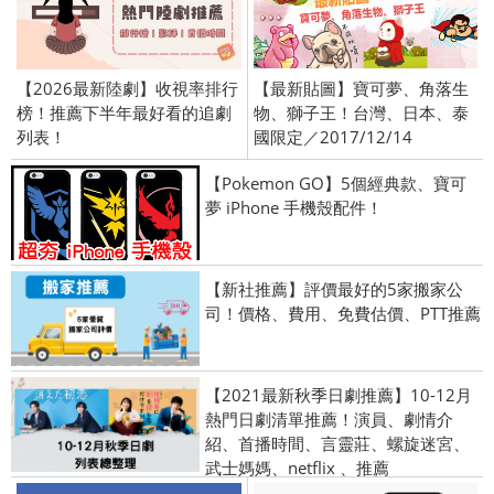
【2026最新陸劇】收視率排行
【最新貼圖】寶可夢、角落生
榜！推薦下半年最好看的追劇
物、獅子王！台灣、日本、泰
列表！
國限定／2017/12/14
【Pokemon GO】5個經典款、寶可
夢 iPhone 手機殼配件！
【新社推薦】評價最好的5家搬家公
司！價格、費用、免費估價、PTT推薦
【2021最新秋季日劇推薦】10-12月
熱門日劇清單推薦！演員、劇情介
紹、首播時間、言靈莊、螺旋迷宮、
武士媽媽、netflix 、推薦