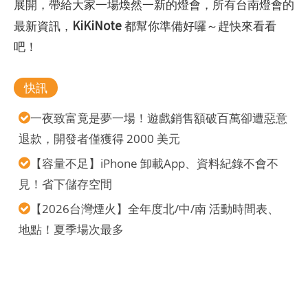
展開，帶給大家一場煥然一新的燈會，所有台南燈會的
KiKiNote
最新資訊，
都幫你準備好囉～趕快來看看
吧！
快訊
一夜致富竟是夢一場！遊戲銷售額破百萬卻遭惡意
退款，開發者僅獲得 2000 美元
【容量不足】iPhone 卸載App、資料紀錄不會不
見！省下儲存空間
【2026台灣煙火】全年度北/中/南 活動時間表、
地點！夏季場次最多