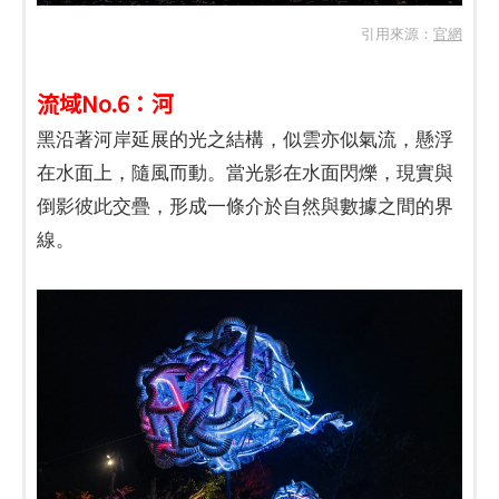
引用來源：
官網
流域No.6：河
黑沿著河岸延展的光之結構，似雲亦似氣流，懸浮
在水面上，隨風而動。當光影在水面閃爍，現實與
倒影彼此交疊，形成一條介於自然與數據之間的界
線。