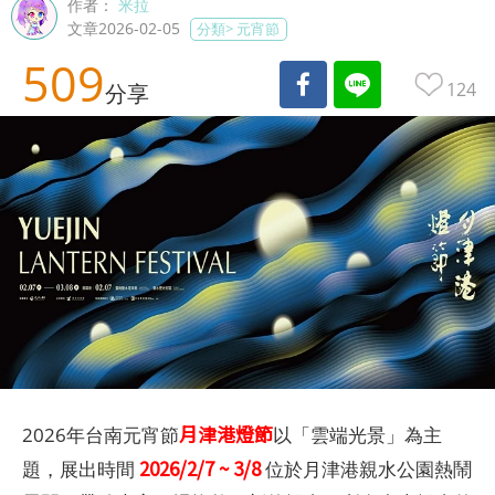
作者：
米拉
文章2026-02-05
分類>
元宵節
509
124
分享
月津港燈節
2026年台南元宵節
以「雲端光景」為主
2026/2/7 ~ 3/8
題，展出時間
位於月津港親水公園熱鬧