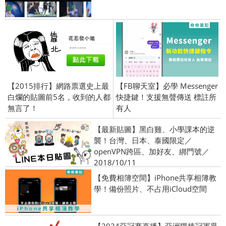
【2015排行】網路票選史上最
【FB聊天室】必學 Messenger
白爛的貼圖前5名，收到的人都
快捷鍵！支援無聲傳送 標註所
無言了！
有人
【最新貼圖】黑白雞、小學課本的逆
襲！台灣、日本、泰國限定／
openVPN跨區、加好友、綁門號／
2018/10/11
【免費相簿空間】iPhone共享相簿教
學！備份照片、不占用iCloud空間
【2024亞冠賽直播】亞洲職棒冠軍爭