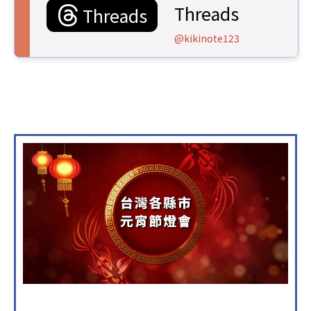
Threads
Threads
@kikinote123
​