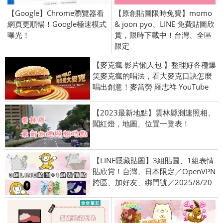
【Google】Chrome瀏覽器看
【原創貼圖限時免費】momo
網頁更順暢！Google極速模式
& joon pyo、LINE 免費貼圖欣
曝光！
賞，限時下載中！台灣、全區
限定
【麥克瘋 影片懶人包 】整理好各種爆
笑麥克瘋的唱法，看大麥克口訣怎麼
唱出創意！麥當勞 羅志祥 YouTube
【2023最新地點】雲林縣測速照相、
闖紅燈，地圖、位置一覽表！
【LINE隱藏貼圖】3組貼圖、1組表情
貼欣賞！台灣、日本限定／OpenVPN
跨區、加好友、綁門號／2025/8/20