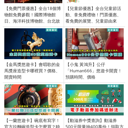
【免費門票優惠】全台18個博
【兒童節優惠】全台兒童節活
物館免費參觀！國際博物館
動、拿免費禮物！門票優惠、
日、海洋科技博物館、台北故
看免費的展覽、兒童節由來
宮博物院、嘉義故宮南院、國
立自然科學博物館、新竹市美
術館、台灣博物館
【金馬獎悠遊卡】會唱歌的金
【小鬼 黃鴻升】公仔
馬獎座造型卡哪裡買？價格、
「Human666」悠遊卡開賣！
開賣時間
預購時間、價格
【一蘭悠遊卡】碗底有寫字！
【動滋券中獎查詢】動滋券
官方拉麵碗造型卡怎麼買？時
500元限量抽400萬份！領取方