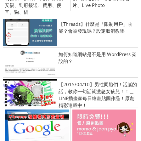
安親、到府接送、費用、便
片、Live Photo
宜、狗、貓
【Threads】什麼是「限制用戶」功
能？會被發現嗎？設定取消教學
如何知道網站是不是用 WordPress 架
設的？
【2015/04/10】男性同胞們！活膩的
話，教你一句話就激怒女孩兒！！＿
LINE插畫家每日繪畫貼圖作品！原創
精彩連載中！