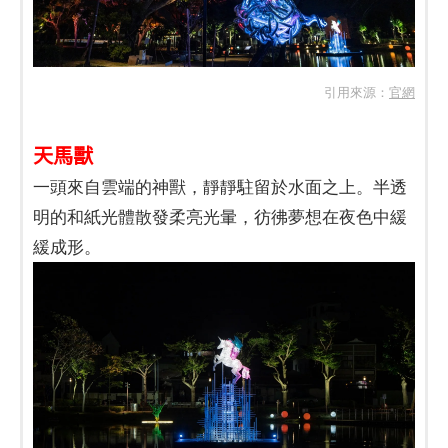
引用來源：
官網
天馬獸
一頭來自雲端的神獸，靜靜駐留於水面之上。半透
明的和紙光體散發柔亮光暈，彷彿夢想在夜色中緩
緩成形。