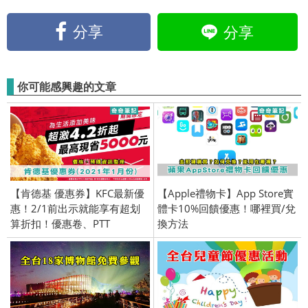
分享
分享
你可能感興趣的文章
【肯德基 優惠券】KFC最新優
【Apple禮物卡】App Store實
惠！2/1前出示就能享有超划
體卡10%回饋優惠！哪裡買/兌
算折扣！優惠卷、PTT
換方法