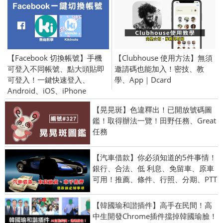
【Facebook 切換帳號】手機
【Clubhouse 使用方法】無須
可登入不同帳號、點大頭貼即
邀請碼也能加入！密技、教
可登入！一鍵快速登入、
學、App｜Dcard
Android、iOS、iPhone
【晃晃斑】色違釋出！已開放號碼圖
鑑！取得辦法一覽！田野任務、Great
任務
【汽車借款】你必須知道的5件事情！
銀行、合法、低 利息、免留車、原車
可用！推薦、條件、行照、分期、PTT
【韓國瑜和諧插件】高手在民間！高
中生開發Chrome插件擋掉韓國瑜臉！